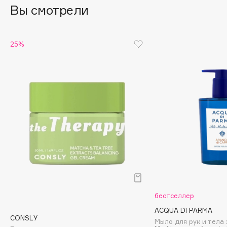
Вы смотрели
Cadence
Capelli Dorati
25%
Carbon Theory
Carmex
Carolina Herrera
Catrice
Celimax
Cettua
Chupa Chups
Clarette
Clarins
Clarins Precious
Clinique
бестселлер
Clive Christian
ACQUA DI PARMA
Club De Nuit
CONSLY
Мыло для рук и тела