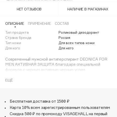
Adele for you
Финал лета
НЕТ ОТЗЫВОВ
НАЛИЧИЕ В МАГАЗИНАХ
Advante
ЭКСКЛЮЗИВ
1 АВГ - 31 АВГ
Aesop
ОПИСАНИЕ
ПРИМЕНЕНИЕ
СОСТАВ
Age Stop
ЭКСКЛЮЗИВ
Тип продукта
Роликовый дезодорант
AHFA Cosmetics
Страна бренда
Россия
Ajmal
Тип кожи
Для всех типов кожи
Для кого
Для него
Alix Avien
Allies of Skin
Современный мужской антиперспирант DEONICA FOR
AMAN
MEN АКТИВНАЯ ЗАЩИТА благодаря специальной
формуле с черным активным черным углем
Amina Daudova Brushes
обеспечивает надежную защиту от пота и запаха на 48
Amouage
часов, не оставляя следов и пятен на белой, черной и
ЕЩЁ
цветной одежде.
Amuleto Di Casa
Angiopharm
ЭКСКЛЮЗИВ
Интеллектуальная технология SMART CONTROL с
активными капсулами свежести пролонгирует действие
Бесплатная доставка от 1500 ₽
Annbeauty
антиперспиранта.
Карта 10% всем зарегистрированным пользователям
Anua
Скидка 500 ₽ по промокоду VISAGEHALL на первый
Apadent
Черный активный уголь является прекрасным