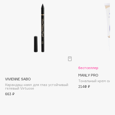
Biomed
Biorepair
Blanx
Blistex
BLOME
Boadicea The Victorious
Bobbi Brown
BOOMSHOP
BORK
Brunello Cucinelli
бестселлер
Bvlgari
MANLY PRO
VIVIENNE SABO
by TERRY
Тональный крем сия
Карандаш-каял для глаз устойчивый
2140 ₽
BY WISHTREND
гелевый Virtuose
663 ₽
Byredo
C