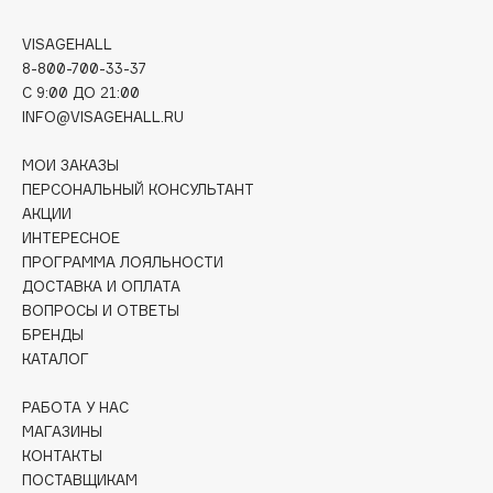
Deonica
VISAGEHALL
Dessange
8-800-700-33-37
Dior
C 9:00 ДО 21:00
Divage
INFO@VISAGEHALL.RU
Dolce & Gabbana
МОИ ЗАКАЗЫ
Dolomit
ПЕРСОНАЛЬНЫЙ КОНСУЛЬТАНТ
Dorco
АКЦИИ
DP Daily Perfection
ИНТЕРЕСНОЕ
Dr. Vranjes Firenze
ПРОГРАММА ЛОЯЛЬНОСТИ
ДОСТАВКА И ОПЛАТА
Dr.Althea
ВОПРОСЫ И ОТВЕТЫ
Dr.Ceuracle
БРЕНДЫ
Dr.Jart+
КАТАЛОГ
DSD de Luxe
РАБОТА У НАС
Dyson
МАГАЗИНЫ
КОНТАКТЫ
ПОСТАВЩИКАМ