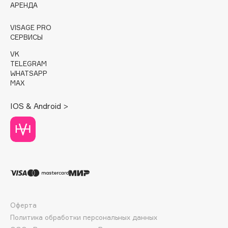
E
АРЕНДА
Eat My
VISAGE PRO
СЕРВИСЫ
Ecolatier
Ecotools
VK
TELEGRAM
EGG
WHATSAPP
EGIA
MAX
Eigshow
IOS & Android >
Elemis
Elian Russia
Elie Saab
Ella Bartsueva Brushes
EMBRACE Haircare
Emmanuelle Jane
Enough
Оферта
EpilProfi
Политика обработки персональных данных
Erborian