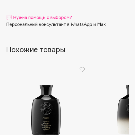
Apagard
Aravia Professional
Нужна помощь с выбором?
Arcadia
Персональный консультант в WhatsApp и Max
Archetype
Architect Demidoff
Похожие товары
ARIVE MAKEUP
Art&Fact
Art-Visage
Artdeco
Astra
Atelier Rebul
Augustinus Bader
Aveda
Avene