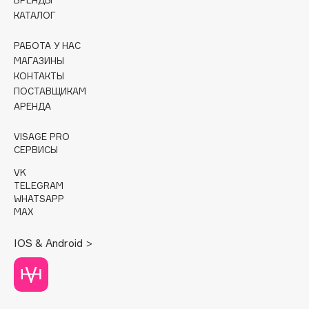
БРЕНДЫ
КАТАЛОГ
Cadence
Capelli Dorati
РАБОТА У НАС
МАГАЗИНЫ
Carbon Theory
КОНТАКТЫ
Carmex
ПОСТАВЩИКАМ
Carolina Herrera
АРЕНДА
Catrice
VISAGE PRO
Celimax
СЕРВИСЫ
Cettua
VK
Chupa Chups
TELEGRAM
WHATSAPP
Clarette
MAX
Clarins
Clarins Precious
НОВИНКА
IOS & Android >
Clinique
Clive Christian
Club De Nuit