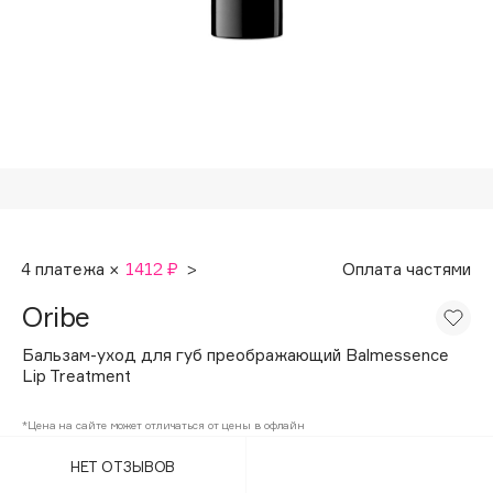
Подарки
Tom Ford
HFC
Для дома
Angiopharm
Техника
KIKO Milano
Estée Lauder
Clarins
0 - 9
4 платежа ×
1412 ₽
>
Оплата частями
100BON
Oribe
22|11
Бальзам-уход для губ преображающий Balmessence
Lip Treatment
A
*Цена на сайте может отличаться от цены в офлайн
Acqua di Parma
НЕТ ОТЗЫВОВ
Acque di Italia