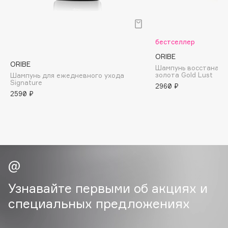
B
Babor
бестселлер
Baffy
Balmain Hair Couture
ORIBE
ЭКСКЛЮЗИВ
ORIBE
Шампунь восстанав
Banderas
золота Gold Lust
Шампунь для ежедневного ухода
Signature
2960 ₽
Basicare
2590 ₽
Batiste
Beauty Bomb
Beauty Pati
Beautyblades
НОВИНКА
beautyblender
Bebble
Узнавайте первыми об акциях и
Beverly Hills Polo Club
специальных предложениях
Biodance
Bioderma