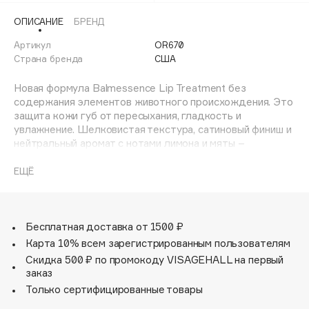
Adele for you
ОПИСАНИЕ
БРЕНД
Финал лета
Advante
ЭКСКЛЮЗИВ
Артикул
OR670
1 АВГ - 31 АВГ
Aesop
Страна бренда
США
Age Stop
ЭКСКЛЮЗИВ
Новая формула Balmessence Lip Treatment без
AHFA Cosmetics
содержания элементов животного происхождения. Это
Ajmal
защита кожи губ от пересыхания, гладкость и
увлажнение. Шелковистая текстура, сатиновый финиш и
Alix Avien
нейтральный аромат с нотами лимона и мяты –
Allies of Skin
идеальное решение для ежедневного ухода.
AMAN
ЕЩЁ
Способ применения:
Amina Daudova Brushes
Равномерно наносите необходимое количество
Amouage
бальзам-ухода на губы.
Бесплатная доставка от 1500 ₽
Amuleto Di Casa
Карта 10% всем зарегистрированным пользователям
Angiopharm
ЭКСКЛЮЗИВ
Скидка 500 ₽ по промокоду VISAGEHALL на первый
Annbeauty
заказ
Anua
Только сертифицированные товары
Apadent