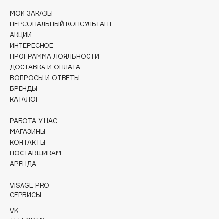
Collagenina
МОИ ЗАКАЗЫ
Consly
ПЕРСОНАЛЬНЫЙ КОНСУЛЬТАНТ
Corimo
АКЦИИ
ИНТЕРЕСНОЕ
CosRX
ПРОГРАММА ЛОЯЛЬНОСТИ
Cottolina
ДОСТАВКА И ОПЛАТА
Crescina
ВОПРОСЫ И ОТВЕТЫ
Cunzite
БРЕНДЫ
КАТАЛОГ
Curaprox
РАБОТА У НАС
МАГАЗИНЫ
D
КОНТАКТЫ
ПОСТАВЩИКАМ
d'Alba
АРЕНДА
DABO
VISAGE PRO
DARLING*
СЕРВИСЫ
Darphin
VK
Davines