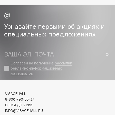
Cadence
Capelli Dorati
Carbon Theory
Узнавайте первыми об акциях и
Carmex
специальных предложениях
Carolina Herrera
Catrice
Celimax
ВАША ЭЛ. ПОЧТА
Cettua
Согласен на получение
рассылки
Chupa Chups
рекламно-информационных
материалов
Clarette
Clarins
Clarins Precious
НОВИНКА
VISAGEHALL
Clinique
8-800-700-33-37
Clive Christian
C 9:00 ДО 21:00
INFO@VISAGEHALL.RU
Club De Nuit