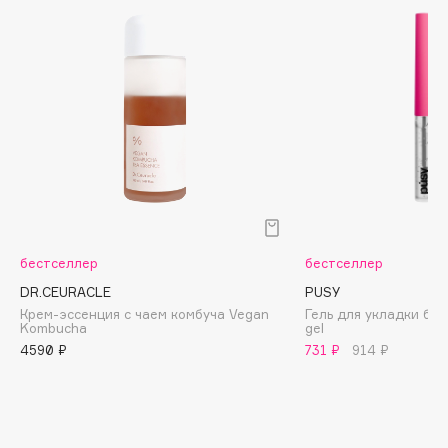
Biomed
Biorepair
Blanx
Blistex
BLOME
Boadicea The Victorious
Bobbi Brown
BOOMSHOP
BORK
Brunello Cucinelli
бестселлер
бестселлер
Bvlgari
DR.CEURACLE
PUSY
by TERRY
Крем-эссенция с чаем комбуча Vegan
Гель для укладки бро
Kombucha
gel
BY WISHTREND
4590 ₽
731 ₽
914 ₽
Byredo
C