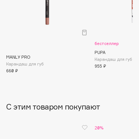
B
Babor
Baffy
Balmain Hair Couture
ЭКСКЛЮЗИВ
бестселлер
Banderas
PUPA
Basicare
MANLY PRO
Карандаш для губ Tru
Batiste
Карандаш для губ
955 ₽
Beauty Bomb
660 ₽
Beauty Pati
Beautyblades
НОВИНКА
beautyblender
С этим товаром покупают
Bebble
Beverly Hills Polo Club
Biodance
20%
Bioderma