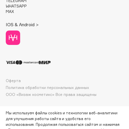
TELEGRAM
Deonica
WHATSAPP
MAX
Dessange
Dior
IOS & Android >
Divage
Dolce & Gabbana
Dolomit
Dorco
DP Daily Perfection
Dr. Vranjes Firenze
Dr.Althea
Оферта
Dr.Ceuracle
Политика обработки персональных данных
Dr.Jart+
ООО «Визаж косметикс» Все права защищены
DSD de Luxe
Dyson
Мы используем файлы cookies и технологии веб-аналитики
для улучшения работы сайта и удобства его
использования. Продолжая пользоваться сайтом и нажимая