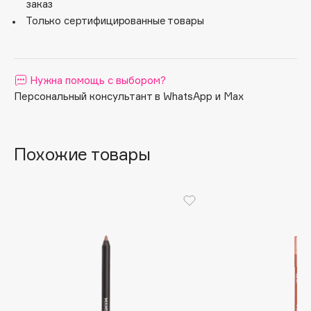
заказ
Apagard
Только сертифицированные товары
Aravia Professional
Arcadia
Archetype
Нужна помощь с выбором?
Architect Demidoff
Персональный консультант в WhatsApp и Max
ARIVE MAKEUP
Art&Fact
Похожие товары
Art-Visage
Artdeco
Astra
Atelier Rebul
Augustinus Bader
Aveda
Avene