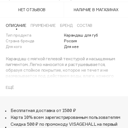
Bliss / Нега
Adele for you
Финал лета
НЕТ ОТЗЫВОВ
НАЛИЧИЕ В МАГАЗИНАХ
Advante
Danae / Даная
ЭКСКЛЮЗИВ
1 АВГ - 31 АВГ
Aesop
Desire / Желание
ОПИСАНИЕ
ПРИМЕНЕНИЕ
БРЕНД
СОСТАВ
Age Stop
ЭКСКЛЮЗИВ
Тип продукта
Карандаш для губ
Lullaby / Колыбельная
AHFA Cosmetics
Страна бренда
Россия
Ajmal
Для кого
Для нее
Monologue / Монолог
Alix Avien
Карандаш с мягкой гелевой текстурой и насыщенным
Muse / Муза
Allies of Skin
пигментом. Легко наносится и растушевывается,
AMAN
образуя стойкое покрытие, которое не течет и не
Nostalgia / Ностальгия
размазывается под действием воды, влаги, кожного
Amina Daudova Brushes
себума, жары, жирной пищи и напитков. Карандаш
Poem / Поэма
Amouage
сохраняет насыщенность и четкость в течение всего
ЕЩЁ
дня до самого снятия макияжа.
Praline / Пралине
Amuleto Di Casa
Angiopharm
ЭКСКЛЮЗИВ
Red Queen
Бесплатная доставка от 1500 ₽
Annbeauty
Solution / Решение
Карта 10% всем зарегистрированным пользователям
Anua
Скидка 500 ₽ по промокоду VISAGEHALL на первый
Apadent
Tiramisu / Тирамису