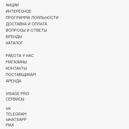
АКЦИИ
Cadence
ИНТЕРЕСНОЕ
ПРОГРАММА ЛОЯЛЬНОСТИ
Capelli Dorati
ДОСТАВКА И ОПЛАТА
Carbon Theory
ВОПРОСЫ И ОТВЕТЫ
Carmex
БРЕНДЫ
Carolina Herrera
КАТАЛОГ
Catrice
РАБОТА У НАС
Celimax
МАГАЗИНЫ
Cettua
КОНТАКТЫ
ПОСТАВЩИКАМ
Chupa Chups
АРЕНДА
Clarette
Clarins
VISAGE PRO
СЕРВИСЫ
Clarins Precious
НОВИНКА
Clinique
VK
TELEGRAM
Clive Christian
WHATSAPP
Club De Nuit
MAX