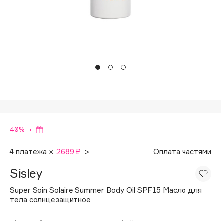
Подарки
Tom Ford
HFC
Для дома
Angiopharm
Техника
KIKO Milano
Estée Lauder
Clarins
0 - 9
100BON
40%
22|11
4 платежа ×
2689 ₽
>
Оплата частями
Sisley
A
Super Soin Solaire Summer Body Oil SPF15 Масло для
тела солнцезащитное
Acqua di Parma
Acque di Italia