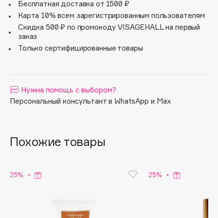
бархатистой мягкости.
Бесплатная доставка от 1500 ₽
Apagard
Карта 10% всем зарегистрированным пользователям
Aravia Professional
Скидка 500 ₽ по промокоду VISAGEHALL на первый
заказ
Arcadia
Только сертифицированные товары
Archetype
Architect Demidoff
ARIVE MAKEUP
Нужна помощь с выбором?
Art&Fact
Персональный консультант в WhatsApp и Max
Art-Visage
Artdeco
Astra
Похожие товары
Atelier Rebul
Augustinus Bader
25%
25%
Aveda
Avene