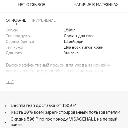
Adele for you
НЕТ ОТЗЫВОВ
НАЛИЧИЕ В МАГАЗИНАХ
Финал лета
Advante
ЭКСКЛЮЗИВ
1 АВГ - 31 АВГ
ОПИСАНИЕ
ПРИМЕНЕНИЕ
Aesop
Age Stop
Объем
150мл
ЭКСКЛЮЗИВ
Тип продукта
Лосьон для тела
AHFA Cosmetics
Страна бренда
Швейцария
Ajmal
Тип кожи
Для всех типов кожи
Для кого
Унисекс
Alix Avien
Allies of Skin
Высокоэффективный лосьон для ухода за кожей и
AMAN
защиты от солнца, разработан специально для
чувствительной к солнцу кожи. Средство оказывает
Amina Daudova Brushes
антивозрастное действие, интенсивно увлажняет кожу,
ЕЩЁ
Amouage
придает ей упругость и укрепляет силуэт.
Способствует быстрому восстановлению кожи,
Amuleto Di Casa
подверженной активной инсоляции. Способствует
Angiopharm
ЭКСКЛЮЗИВ
появлению стойкого равномерного загара. Обладает
Бесплатная доставка от 1500 ₽
водостойкостью. Безопасен для экологии мирового
Annbeauty
Карта 10% всем зарегистрированным пользователям
океана.
Anua
Скидка 500 ₽ по промокоду VISAGEHALL на первый
заказ
Apadent