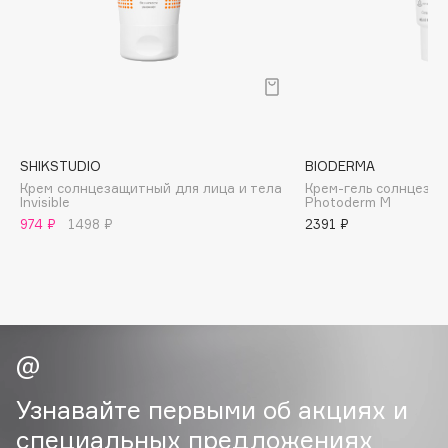
B
Babor
Baffy
Balmain Hair Couture
ЭКСКЛЮЗИВ
Banderas
SHIKSTUDIO
BIODERMA
Basicare
Крем солнцезащитный для лица и тела
Крем-гель солнцеза
Batiste
Invisible
Photoderm M
974 ₽
1498 ₽
2391 ₽
Beauty Bomb
Beauty Pati
Beautyblades
НОВИНКА
beautyblender
Bebble
Beverly Hills Polo Club
Biodance
Узнавайте первыми об акциях и
Bioderma
специальных предложениях