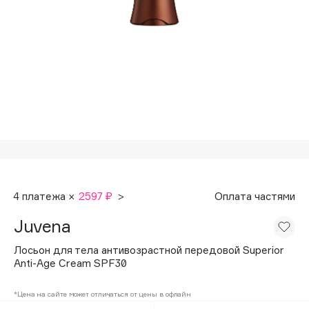
Подарки
Tom Ford
HFC
Для дома
Angiopharm
Техника
KIKO Milano
Estée Lauder
Clarins
0 - 9
100BON
4 платежа ×
2597 ₽
>
Оплата частями
22|11
Juvena
A
Лосьон для тела антивозрастной передовой Superior
Anti-Age Сream SPF30
Acqua di Parma
*Цена на сайте может отличаться от цены в офлайн
Acque di Italia