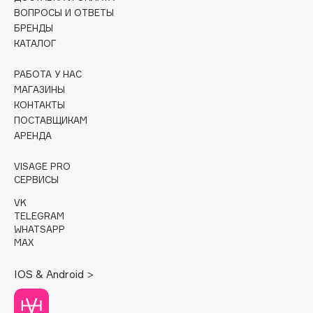
ВОПРОСЫ И ОТВЕТЫ
Cadence
БРЕНДЫ
КАТАЛОГ
Capelli Dorati
Carbon Theory
РАБОТА У НАС
Carmex
МАГАЗИНЫ
Carolina Herrera
КОНТАКТЫ
ПОСТАВЩИКАМ
Catrice
АРЕНДА
Celimax
Cettua
VISAGE PRO
СЕРВИСЫ
Chupa Chups
Clarette
VK
TELEGRAM
Clarins
WHATSAPP
Clarins Precious
MAX
НОВИНКА
Clinique
IOS & Android >
Clive Christian
Club De Nuit