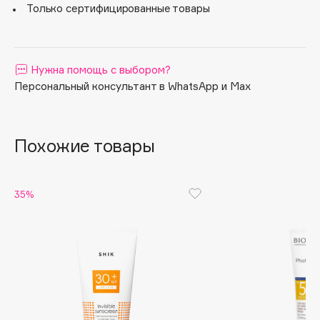
Только сертифицированные товары
Apagard
Aravia Professional
Arcadia
Нужна помощь с выбором?
Archetype
Персональный консультант в WhatsApp и Max
Architect Demidoff
ARIVE MAKEUP
Art&Fact
Похожие товары
Art-Visage
Artdeco
35%
Astra
Atelier Rebul
Augustinus Bader
Aveda
Avene