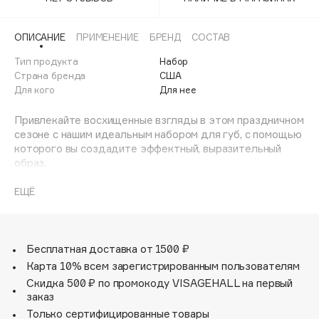
Adele for you
Финал лета
Advante
ЭКСКЛЮЗИВ
ОПИСАНИЕ
ПРИМЕНЕНИЕ
БРЕНД
СОСТАВ
1 АВГ - 31 АВГ
Aesop
Тип продукта
Набор
Age Stop
Страна бренда
США
ЭКСКЛЮЗИВ
Для кого
Для нее
AHFA Cosmetics
Ajmal
Привлекайте восхищенные взгляды в этом праздничном
сезоне с нашим идеальным набором для губ, с помощью
Alix Avien
которого вы создадите эффектный, выразительный
Allies of Skin
образ.
AMAN
В набор входит отмеченный наградами контурный
ЕЩЁ
Amina Daudova Brushes
карандаш для губ Unforgettable Lip Definer в оттенке
Amouage
New Naked и любимый многими блеск Glass Glow Lip в
оттенке Prism Rose. Вместе они создают
Amuleto Di Casa
соблазнительный стеклянный эффект на губах,
Бесплатная доставка от 1500 ₽
Angiopharm
ЭКСКЛЮЗИВ
идеальный для праздничного макияжа.
Карта 10% всем зарегистрированным пользователям
Annbeauty
Скидка 500 ₽ по промокоду VISAGEHALL на первый
Вдохновленный теорией Кевина о подборе контурного
Anua
заказ
карандаша в тон к естественному оттенку губ,
Только сертифицированные товары
Apadent