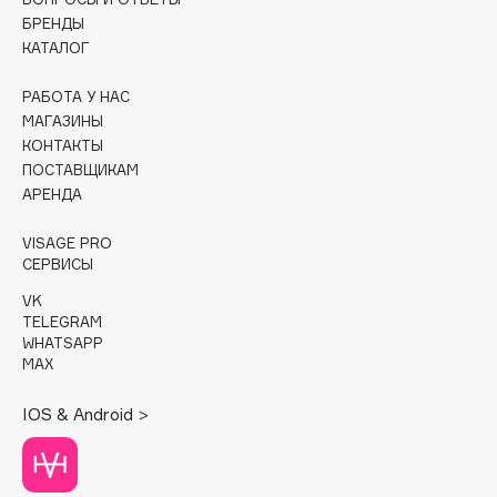
БРЕНДЫ
Cadence
КАТАЛОГ
Capelli Dorati
РАБОТА У НАС
Carbon Theory
МАГАЗИНЫ
Carmex
КОНТАКТЫ
Carolina Herrera
ПОСТАВЩИКАМ
АРЕНДА
Catrice
Celimax
VISAGE PRO
Cettua
СЕРВИСЫ
Chupa Chups
VK
Clarette
TELEGRAM
WHATSAPP
Clarins
MAX
Clarins Precious
НОВИНКА
IOS & Android >
Clinique
Clive Christian
Club De Nuit