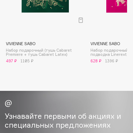
B
Babor
Baffy
Balmain Hair Couture
ЭКСКЛЮЗИВ
Banderas
VIVIENNE SABO
VIVIENNE SABO
Набор подарочный (тушь Cabaret
Набор подарочный (т
Basicare
Premiere + тушь Cabaret Latex)
подводка Linerextase
Batiste
497 ₽
1105 ₽
628 ₽
1396 ₽
Beauty Bomb
Beauty Pati
Beautyblades
НОВИНКА
beautyblender
Bebble
Beverly Hills Polo Club
Узнавайте первыми об акциях и
Biodance
специальных предложениях
Bioderma