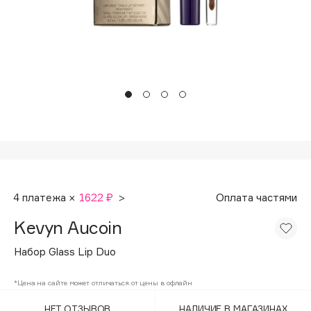
Подарки
Tom Ford
HFC
Для дома
Angiopharm
Техника
KIKO Milano
Estée Lauder
Clarins
0 - 9
100BON
4 платежа ×
1622 ₽
>
Оплата частями
22|11
Kevyn Aucoin
A
Набор Glass Lip Duo
Acqua di Parma
*Цена на сайте может отличаться от цены в офлайн
Acque di Italia
НЕТ ОТЗЫВОВ
НАЛИЧИЕ В МАГАЗИНАХ