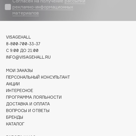
Согласен на получение
рассылки
Deonica
рекламно-информационных
материалов
Dessange
Dior
Divage
VISAGEHALL
Dolce & Gabbana
8-800-700-33-37
Dolomit
C 9:00 ДО 21:00
Dorco
INFO@VISAGEHALL.RU
DP Daily Perfection
МОИ ЗАКАЗЫ
Dr. Vranjes Firenze
ПЕРСОНАЛЬНЫЙ КОНСУЛЬТАНТ
Dr.Althea
АКЦИИ
Dr.Ceuracle
ИНТЕРЕСНОЕ
ПРОГРАММА ЛОЯЛЬНОСТИ
Dr.Jart+
ДОСТАВКА И ОПЛАТА
DSD de Luxe
ВОПРОСЫ И ОТВЕТЫ
Dyson
БРЕНДЫ
КАТАЛОГ