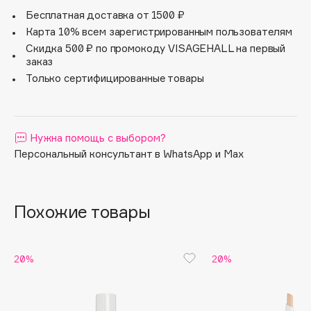
Легкая, комфортная текстура сливается с кожей,
создавая эффект макияжа без макияжа. Содержит
Бесплатная доставка от 1500 ₽
Apagard
комплекс увлажняющих и антивозрастных компонентов,
Карта 10% всем зарегистрированным пользователям
Aravia Professional
таких как гиалуронат натрия, алоэ вера, соевое масло, в
Скидка 500 ₽ по промокоду VISAGEHALL на первый
Arcadia
результате чего кожа становится более свежей и
заказ
шелковистой.
Archetype
Только сертифицированные товары
Architect Demidoff
ARIVE MAKEUP
Art&Fact
Нужна помощь с выбором?
Art-Visage
Персональный консультант в WhatsApp и Max
Artdeco
Astra
Похожие товары
Atelier Rebul
Augustinus Bader
Aveda
20%
20%
Avene