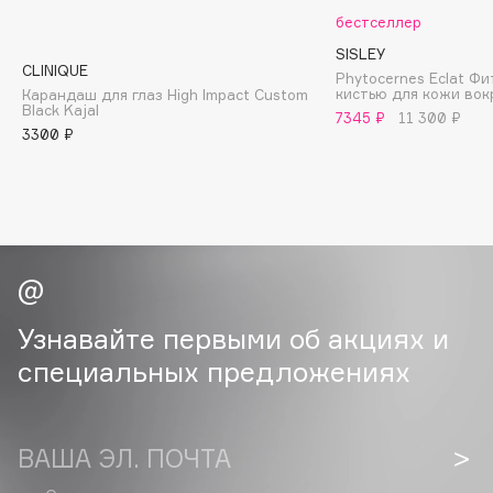
Collagenina
бестселлер
Consly
SISLEY
CLINIQUE
Corimo
Phytocernes Eclat Ф
кистью для кожи вокр
Карандаш для глаз High Impact Custom
CosRX
Black Kajal
7345 ₽
11 300 ₽
3300 ₽
Cottolina
Crescina
Cunzite
Curaprox
D
Узнавайте первыми об акциях и
d'Alba
специальных предложениях
DABO
DARLING*
Darphin
ВАША ЭЛ. ПОЧТА
Davines