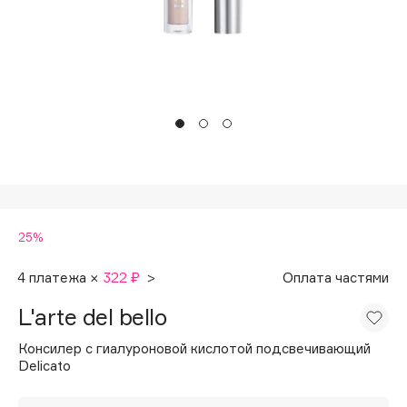
Подарки
Tom Ford
HFC
Для дома
Angiopharm
Техника
KIKO Milano
Estée Lauder
Clarins
0 - 9
25%
100BON
22|11
4 платежа ×
322 ₽
>
Оплата частями
L'arte del bello
A
Консилер с гиалуроновой кислотой подсвечивающий
Delicato
Acqua di Parma
Acque di Italia