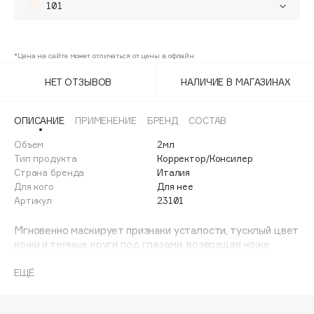
101
Adele for you
Финал лета
Advante
102
ЭКСКЛЮЗИВ
25%
1 АВГ - 31 АВГ
Aesop
*Цена на сайте может отличаться от цены в офлайн
103
25%
Age Stop
ЭКСКЛЮЗИВ
НЕТ ОТЗЫВОВ
НАЛИЧИЕ В МАГАЗИНАХ
104
25%
AHFA Cosmetics
Ajmal
ОПИСАНИЕ
ПРИМЕНЕНИЕ
БРЕНД
СОСТАВ
Alix Avien
Объем
2мл
Allies of Skin
Тип продукта
Корректор/Консилер
AMAN
Страна бренда
Италия
Для кого
Для нее
Amina Daudova Brushes
Артикул
23101
Amouage
Мгновенно маскирует признаки усталости, тусклый цвет
Amuleto Di Casa
кожи и темные круги под глазами, возвращая коже
Angiopharm
ЭКСКЛЮЗИВ
естественный сияющий тон. Мелкокристаллические
Annbeauty
светоотражающие частицы улавливают и рассеивают
ЕЩЁ
свет, визуально скрывая небольшие дефекты кожи,
Anua
мимические и возрастные морщины в области глаз.
Apadent