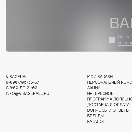
ВА
I
I Love My Hair
INGLOT
Согла
Iceberg
Initio
инфор
Icon Skin
Insight Professional
Influence Beauty
Institut Esthederm
VISAGEHALL
МОИ ЗАКАЗЫ
8-800-700-33-37
ПЕРСОНАЛЬНЫЙ КОНС
C 9:00 ДО 21:00
АКЦИИ
J
INFO@VISAGEHALL.RU
ИНТЕРЕСНОЕ
ПРОГРАММА ЛОЯЛЬН
James Read
Janeke
ДОСТАВКА И ОПЛАТА
ВОПРОСЫ И ОТВЕТЫ
Jan Marini
Jimmy Choo
ЭКСКЛЮЗИВ
БРЕНДЫ
JMsolution
КАТАЛОГ
Jane Iredale