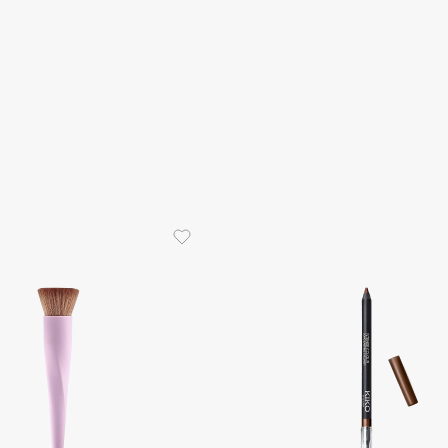
Eva Mosaic
Ex Nihilo
EXOARI L
Fragrance Du Bois
Frederic Malle
Frudia
Funny Organix