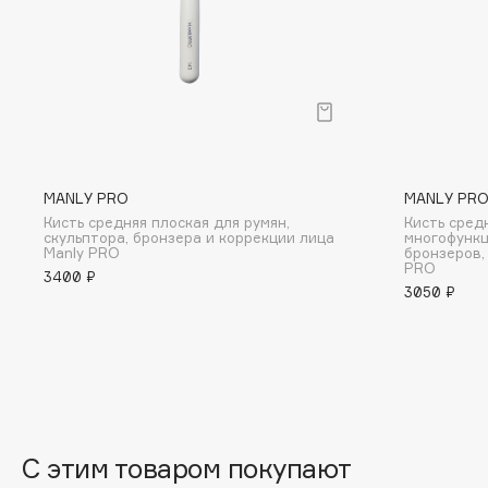
BLOME
C
Cadence
Chupa Chups
MANLY PRO
MANLY PR
Capelli Dorati
Clarette
Кисть средняя плоская для румян,
Кисть сред
Carbon Theory
Clarins
скульптора, бронзера и коррекции лица
многофункц
Manly PRO
бронзеров,
Carmex
Clarins Precious
PRO
3400 ₽
Carolina Herrera
Clinique
3050 ₽
Catrice
Clive Christian
Celimax
Club De Nuit
Cettua
Collagenina
С этим товаром покупают