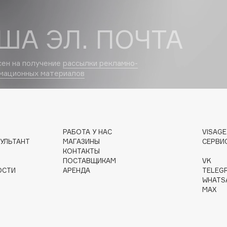
ША ЭЛ. ПОЧТА
Institute Estelare
сен на получение
рассылки рекламно-
Instytutum
мационных материалов
invisibobble
IS Clinical
РАБОТА У НАС
VISAG
УЛЬТАНТ
МАГАЗИНЫ
СЕРВИ
КОНТАКТЫ
ПОСТАВЩИКАМ
VK
ОСТИ
АРЕНДА
TELEG
Jo Malone London
WHATS
MAX
Juliette Has A Gun
Juvena