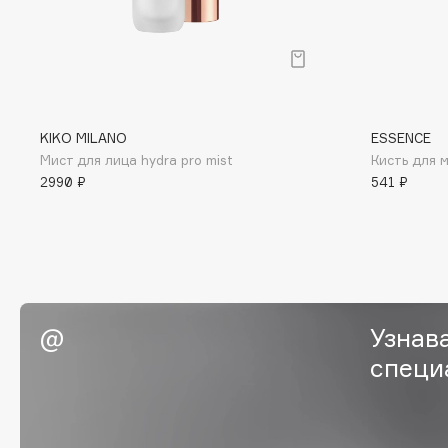
G
Garnier
Giardino Magico
Gecko
Gillette
KIKO MILANO
ESSENCE
Geltek
Givenchy
Мист для лица hydra pro mist
Кисть для 
Genosys
Global Keratin
ЭКСКЛЮЗИВ
2990 ₽
541 ₽
Global White
Geomar
H
Узнав
Hadat Cosmetics
HELIBEAUTY
специ
Hamis
Hempz
Hapica
HFC