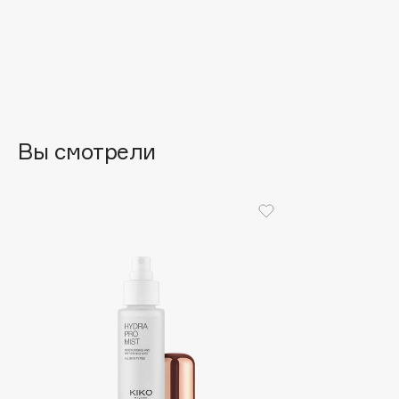
EGIA
EpilProfi
Eigshow
Erborian
Elemis
Essence
Elian Russia
Essential Parfums Paris
Elie Saab
Estrâde
Вы смотрели
F
FANE
Flipper
Farmstay
FLOEMA
Felce Azzurra
Floraïku
Fillerina
Forlle'd
ЭКСКЛЮЗИВ
Fiona Franchimon