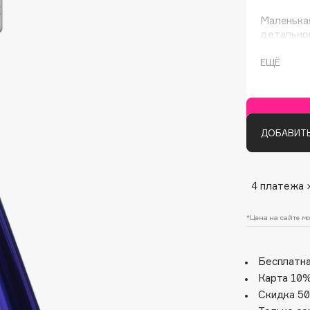
Маленькая
детально
ЕЩЁ
ДОБАВИТЬ
Architect Demidoff
ARIVE MAKEUP
4 платежа 
Art&Fact
Art-Visage
*Цена на сайте мо
Artdeco
Astra
Бесплатна
Atelier Rebul
Карта 10%
Augustinus Bader
Скидка 50