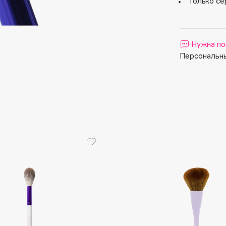
Только се
Aveda
Avene
Нужна по
Персональны
Boadicea The Victorious
Bobbi Brown
BOOMSHOP
BORK
Brunello Cucinelli
Bvlgari
by TERRY
BY WISHTREND
Byredo