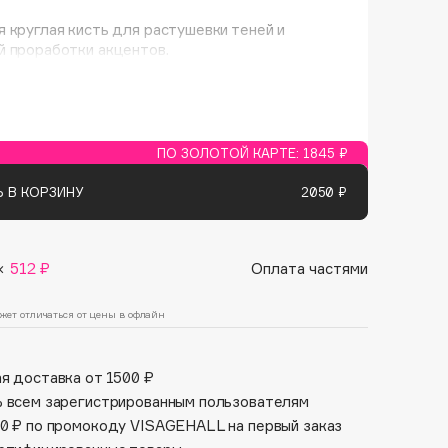
Финал лета
Парфюм для тебя
 круглая кисть для растушевки теней и
1 АВГ - 31 АВГ
й проработки акцентов.
5 АВГ - 9 АВГ
ПО ЗОЛОТОЙ КАРТЕ:
1845 ₽
 В КОРЗИНУ
2050 ₽
×
512 ₽
Оплата частями
жет отличаться от цены в офлайн
я доставка от 1500 ₽
 всем зарегистрированным пользователям
0 ₽ по промокоду VISAGEHALL на первый заказ