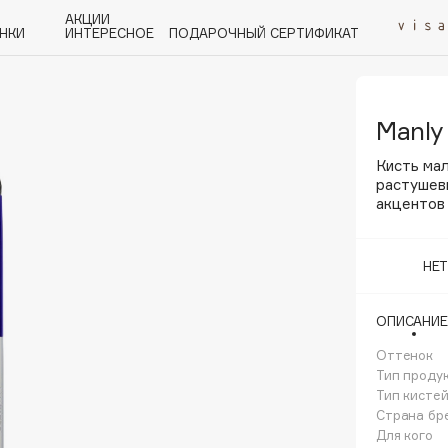
АКЦИИ
НКИ
ИНТЕРЕСНОЕ
ПОДАРОЧНЫЙ СЕРТИФИКАТ
Manly
P
Q
R
S
T
U
V
W
Y
Z
А - Я
Кисть мал
растушев
акцентов
НЕ
Angiopharm
KIKO Milano
ОПИСАНИЕ
Estée Lauder
Оттенок
Clarins
Тип проду
Тип кисте
Страна бр
Для кого