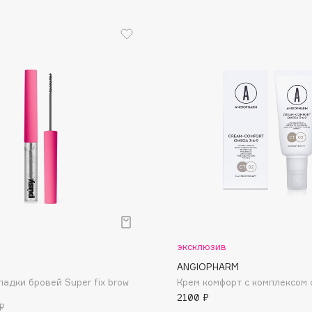
Dr.Althea
Dr.Ceuracle
Dr.Jart+
DSD de Luxe
Dyson
р
эксклюзив
Estée Lauder
ANGIOPHARM
Etat Pur
ладки бровей Super fix brow
Крем комфорт с комплексом 
Etude House
2100 ₽
₽
Etude organix