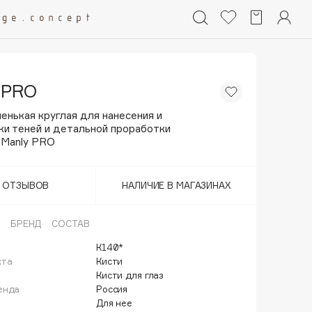
 PRO
енькая круглая для нанесения и
ки теней и детальной проработки
 Manly PRO
Т ОТЗЫВОВ
НАЛИЧИЕ В МАГАЗИНАХ
БРЕНД
СОСТАВ
К140*
кта
Кисти
й
Кисти для глаз
енда
Россия
Для нее