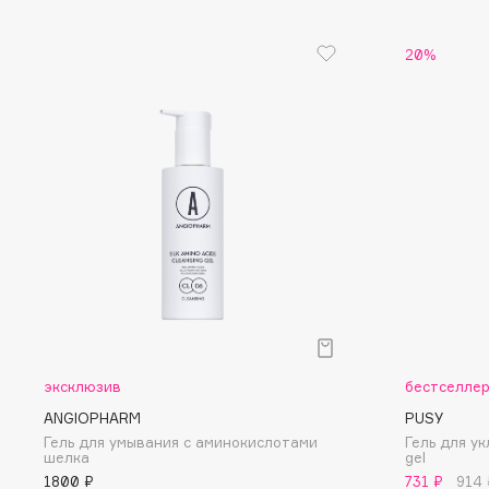
D
d'Alba
Dior
20%
DABO
Divage
DARLING*
Dolce & Gabbana
Darphin
Dolomit
Davines
Dorco
Deonica
DP Daily Perfection
Dessange
Dr. Vranjes Firenze
E
эксклюзив
бестселле
Eat My
Ella Bartsueva Brushes
ANGIOPHARM
PUSY
Ecolatier
EMBRACE Haircare
Гель для умывания с аминокислотами
Гель для ук
Ecotools
Emmanuelle Jane
шелка
gel
1800 ₽
731 ₽
914 
EGG
Enough