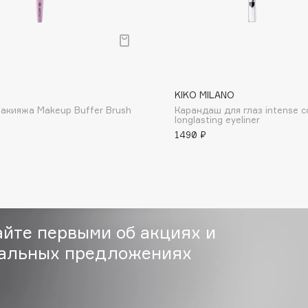
Gourmandise
Grace Day
KIKO MILANO
Guerlain
макияжа Makeup Buffer Brush
Карандаш для глаз intense c
Guess
longlasting eyeliner
1490 ₽
айте первыми об акциях и
Holika Holika
альных предложениях
Holly Polly
Holy Land