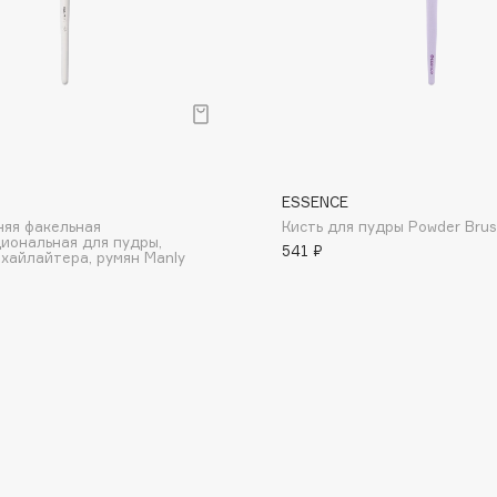
Consly
O
ESSENCE
Corimo
няя факельная
Кисть для пудры Powder Bru
CosRX
иональная для пудры,
541 ₽
 хайлайтера, румян Manly
Cottolina
Crescina
Cunzite
Curaprox