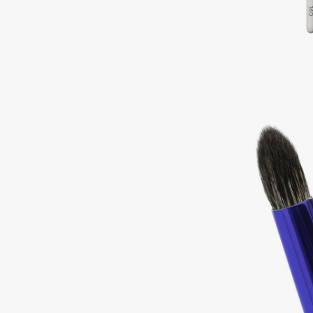
Подарки
0 - 9
Для дома
100BON
22|11
Техника
A
Acqua di Parma
Amina Daudova Brushes
Acque di Italia
Amouage
Adele for you
Amuleto Di Casa
Advante
Angiopharm
ЭКСКЛЮЗИВ
ЭКСКЛЮЗИВ
Aesop
Annbeauty
Age Stop
Anua
ЭКСКЛЮЗИВ
Apadent
AHFA Cosmetics
Apagard
Ajmal