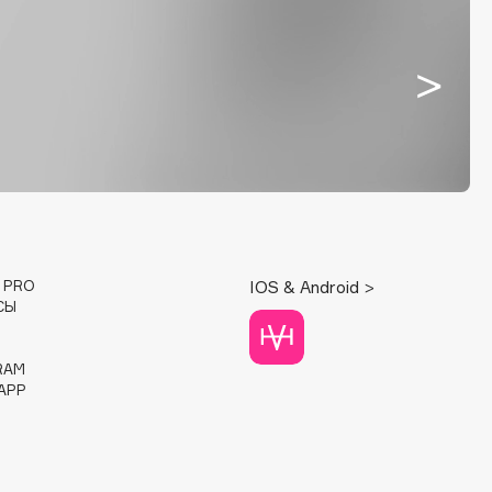
E PRO
IOS & Android >
СЫ
RAM
APP