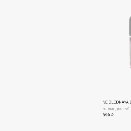
I
I Love My Hair
INGLOT
Iceberg
Initio
Icon Skin
Insight Professional
Influence Beauty
Institut Esthederm
J
NE BLEDNAYA 
James Read
Janeke
Блеск для губ
Jan Marini
Jimmy Choo
ЭКСКЛЮЗИВ
890 ₽
JMsolution
Jane Iredale