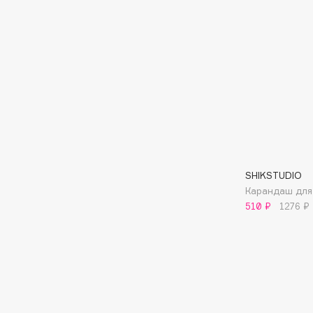
G
Garnier
Giardino Magico
Gecko
Gillette
Geltek
Givenchy
Genosys
Global Keratin
ЭКСКЛЮЗИВ
Global White
Geomar
SHIKSTUDIO
Карандаш для 
510 ₽
1276 ₽
H
Hadat Cosmetics
HELIBEAUTY
Hamis
Hempz
Hapica
HFC