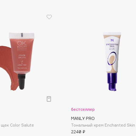
Aveda
Avene
Boadicea The Victorious
Bobbi Brown
BOOMSHOP
BORK
Brunello Cucinelli
Bvlgari
бестселлер
by TERRY
MANLY PRO
BY WISHTREND
 щек Сolor Salute
Тональный крем Enchanted Skin
Byredo
2240 ₽