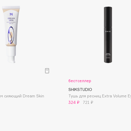
Architect Demidoff
ARIVE MAKEUP
бестселлер
Art&Fact
SHIKSTUDIO
Art-Visage
ем сияющий Dream Skin
Тушь для ресниц Extra Volume E
Artdeco
324 ₽
721 ₽
Astra
Atelier Rebul
Augustinus Bader