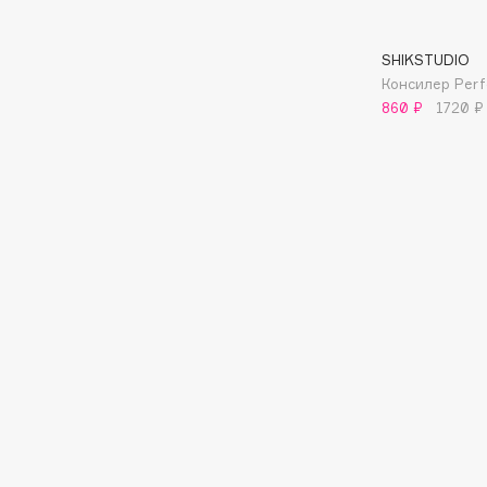
D
d'Alba
Dior
SHIKSTUDIO
Консилер Perf
DABO
Divage
860 ₽
1720 ₽
DARLING*
Dolce & Gabbana
Darphin
Dolomit
Davines
Dorco
Deonica
DP Daily Perfection
Dessange
Dr. Vranjes Firenze
E
Eat My
Ella Bartsueva Brushes
Ecolatier
EMBRACE Haircare
Ecotools
Emmanuelle Jane
EGG
Enough