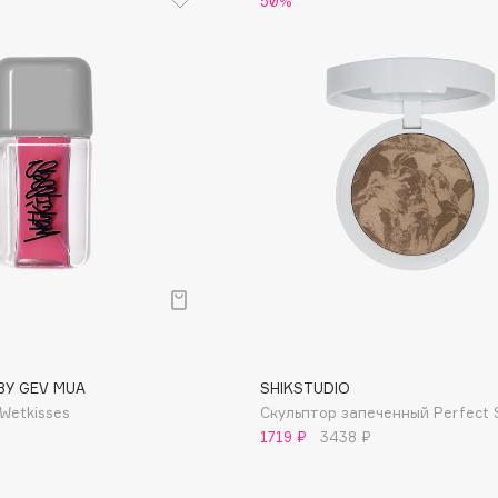
50%
Institute Estelare
Instytutum
invisibobble
IS Clinical
BY GEV MUA
SHIKSTUDIO
Jo Malone London
 Wetkisses
Скульптор запеченный Perfect 
Juliette Has A Gun
1719 ₽
3438 ₽
Juvena