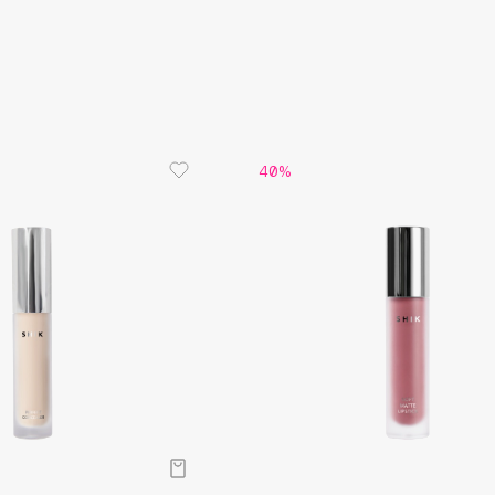
40%
Consly
Corimo
CosRX
Cottolina
Crescina
Cunzite
Curaprox