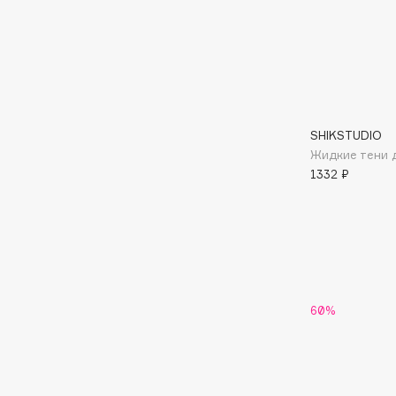
EGIA
EpilProfi
Eigshow
Erborian
Elemis
Essence
Elian Russia
Essential Parfums Paris
Elie Saab
Estrâde
SHIKSTUDIO
Жидкие тени д
1332 ₽
F
FANE
Flipper
Farmstay
FLOEMA
Felce Azzurra
Floraïku
60%
Fillerina
Forlle'd
ЭКСКЛЮЗИВ
Fiona Franchimon