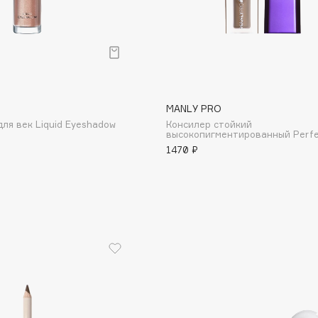
Eva Mosaic
Ex Nihilo
EXOARI L
MANLY PRO
ля век Liquid Eyeshadow
Консилер стойкий
высокопигментированный Perfec
1470 ₽
Fragrance Du Bois
Frederic Malle
Frudia
Funny Organix