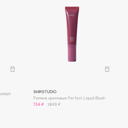
Финал лета
Парфюм для тебя
1 АВГ - 31 АВГ
5 АВГ - 9 АВГ
SHIKSTUDIO
yelash
Румяна кремовые Perfect Liquid Blush
734 ₽
1049 ₽