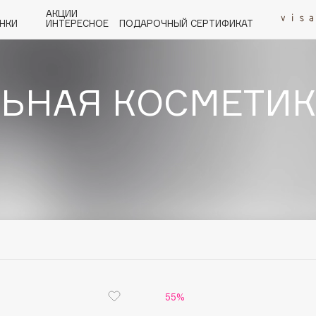
АКЦИИ
НКИ
ИНТЕРЕСНОЕ
ПОДАРОЧНЫЙ СЕРТИФИКАТ
ЬНАЯ КОСМЕТИК
P
Q
R
S
T
U
V
W
Y
Z
А - Я
Angiopharm
KIKO Milano
Estée Lauder
Clarins
55%