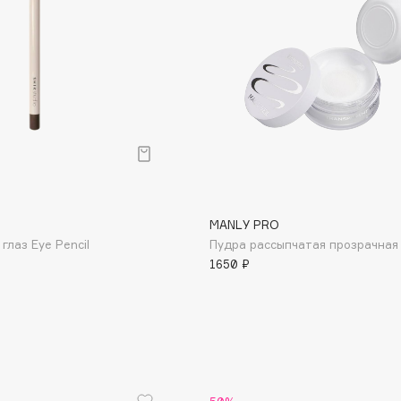
Gourmandise
Grace Day
Guerlain
Guess
MANLY PRO
глаз Eye Pencil
Пудра рассыпчатая прозрачная
1650 ₽
Holika Holika
Holly Polly
Holy Land