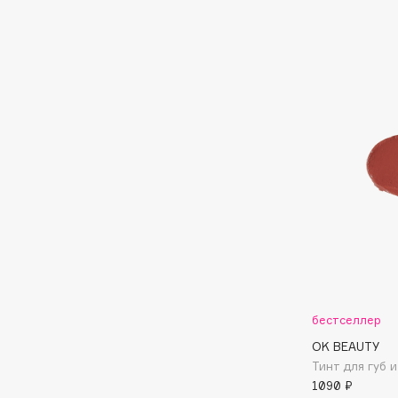
Aravia Professional
Alix Avien
Arcadia
Allies of Skin
Archetype
AMAN
B
Babor
beautyblender
Baffy
Bebble
Balmain Hair Couture
Beverly Hills Polo Club
ЭКСКЛЮЗИВ
Biodance
Banderas
Bioderma
Basicare
Biomed
Batiste
бестселлер
Biorepair
Beauty Bomb
OK BEAUTY
Blanx
Beauty Pati
Тинт для губ и
Blistex
Beautyblades
1090 ₽
НОВИНКА