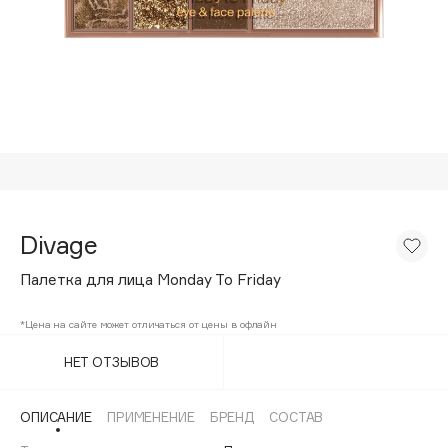
Подарки
Tom Ford
HFC
Для дома
Angiopharm
Техника
KIKO Milano
Estée Lauder
Clarins
0 - 9
Divage
100BON
Палетка для лица Monday To Friday
22|11
*Цена на сайте может отличаться от цены в офлайн
A
НЕТ ОТЗЫВОВ
Acqua di Parma
ОПИСАНИЕ
ПРИМЕНЕНИЕ
БРЕНД
СОСТАВ
Acque di Italia