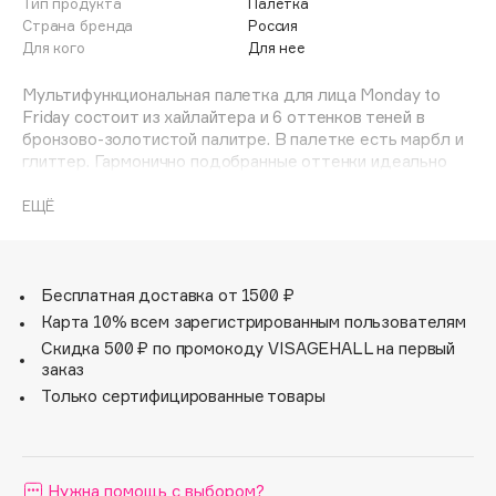
Тип продукта
Палетка
Adele for you
Страна бренда
Россия
Финал лета
Advante
Для кого
Для нее
ЭКСКЛЮЗИВ
1 АВГ - 31 АВГ
Aesop
Мультифункциональная палетка для лица Monday to
Age Stop
Friday состоит из хайлайтера и 6 оттенков теней в
ЭКСКЛЮЗИВ
бронзово-золотистой палитре. В палетке есть марбл и
AHFA Cosmetics
глиттер. Гармонично подобранные оттенки идеально
Ajmal
сочетаются друг с другом для создания дневного или
вечернего макияжа. Тени легко наносятся и
ЕЩЁ
Alix Avien
растушевываются, образуя плавные переходы, не пылят
Allies of Skin
при нанесении и не осыпаются.
AMAN
Бесплатная доставка от 1500 ₽
Amina Daudova Brushes
Карта 10% всем зарегистрированным пользователям
Amouage
Скидка 500 ₽ по промокоду VISAGEHALL на первый
Amuleto Di Casa
заказ
Angiopharm
Только сертифицированные товары
ЭКСКЛЮЗИВ
Annbeauty
Anua
Нужна помощь с выбором?
Apadent