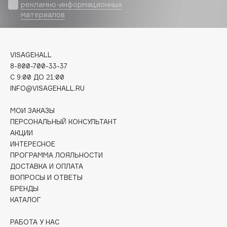
Biomed
рекламно-информационных
материалов
Biorepair
Blanx
Blistex
VISAGEHALL
BLOME
8-800-700-33-37
Boadicea The Victorious
C 9:00 ДО 21:00
Bobbi Brown
INFO@VISAGEHALL.RU
BOOMSHOP
МОИ ЗАКАЗЫ
BORK
ПЕРСОНАЛЬНЫЙ КОНСУЛЬТАНТ
Brunello Cucinelli
АКЦИИ
ИНТЕРЕСНОЕ
Bvlgari
ПРОГРАММА ЛОЯЛЬНОСТИ
by TERRY
ДОСТАВКА И ОПЛАТА
BY WISHTREND
ВОПРОСЫ И ОТВЕТЫ
Byredo
БРЕНДЫ
КАТАЛОГ
C
РАБОТА У НАС