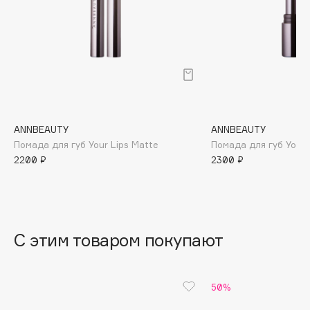
B
Babor
Baffy
Balmain Hair Couture
ЭКСКЛЮЗИВ
Banderas
Basicare
ANNBEAUTY
ANNBEAUTY
Batiste
Помада для губ Your Lips Matte
Помада для губ Your 
Beauty Bomb
2200 ₽
2300 ₽
Beauty Pati
Beautyblades
НОВИНКА
beautyblender
С этим товаром покупают
Bebble
Beverly Hills Polo Club
Biodance
50%
Bioderma