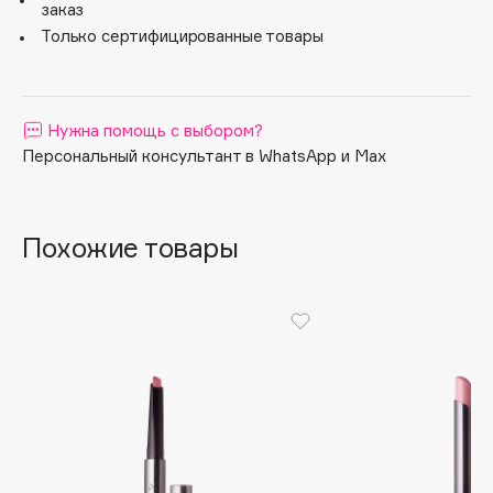
заказ
Apagard
Только сертифицированные товары
Aravia Professional
Arcadia
Archetype
Нужна помощь с выбором?
Architect Demidoff
Персональный консультант в WhatsApp и Max
ARIVE MAKEUP
Art&Fact
Похожие товары
Art-Visage
Artdeco
Astra
Atelier Rebul
Augustinus Bader
Aveda
Avene