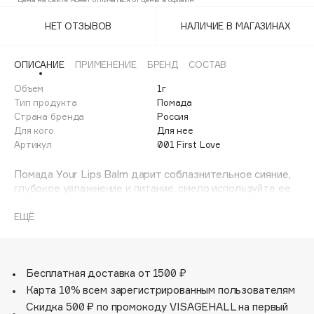
002 It’s Simple
Adele for you
Финал лета
НЕТ ОТЗЫВОВ
НАЛИЧИЕ В МАГАЗИНАХ
Advante
008 IT Girl
ЭКСКЛЮЗИВ
1 АВГ - 31 АВГ
Aesop
ОПИСАНИЕ
ПРИМЕНЕНИЕ
БРЕНД
СОСТАВ
Age Stop
ЭКСКЛЮЗИВ
Объем
1г
AHFA Cosmetics
Тип продукта
Помада
Ajmal
Страна бренда
Россия
Для кого
Для нее
Alix Avien
Артикул
001 First Love
Allies of Skin
AMAN
Помада Your Lips Balm дарит соблазнительное сияние,
глубокое увлажнение и питание, смело используйте ее
Amina Daudova Brushes
как полноценный бальзам для губ. За комфорт и
Amouage
нежность отвечает инновационная текстура, которая
ЕЩЁ
создаёт тончайшее покрытие на губах. Удобная
Amuleto Di Casa
сверхтонкая форма помады позволяет достичь
Angiopharm
ЭКСКЛЮЗИВ
аккуратного контура, даже без зеркала.
Annbeauty
Бесплатная доставка от 1500 ₽
Карта 10% всем зарегистрированным пользователям
Anua
Скидка 500 ₽ по промокоду VISAGEHALL на первый
Apadent