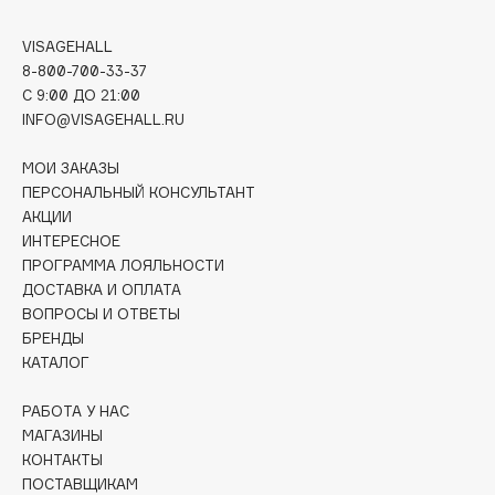
Deonica
VISAGEHALL
Dessange
8-800-700-33-37
Dior
C 9:00 ДО 21:00
Divage
INFO@VISAGEHALL.RU
Dolce & Gabbana
МОИ ЗАКАЗЫ
Dolomit
ПЕРСОНАЛЬНЫЙ КОНСУЛЬТАНТ
Dorco
АКЦИИ
DP Daily Perfection
ИНТЕРЕСНОЕ
ПРОГРАММА ЛОЯЛЬНОСТИ
Dr. Vranjes Firenze
ДОСТАВКА И ОПЛАТА
Dr.Althea
ВОПРОСЫ И ОТВЕТЫ
Dr.Ceuracle
БРЕНДЫ
Dr.Jart+
КАТАЛОГ
DSD de Luxe
РАБОТА У НАС
Dyson
МАГАЗИНЫ
КОНТАКТЫ
ПОСТАВЩИКАМ