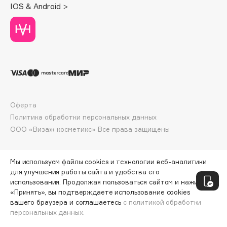
IOS & Android >
Deonica
Dessange
Dior
Divage
Dolce & Gabbana
Dolomit
Dorco
Оферта
DP Daily Perfection
Политика обработки персональных данных
Dr. Vranjes Firenze
ООО «Визаж косметикс» Все права защищены
Dr.Althea
Dr.Ceuracle
Мы используем файлы cookies и технологии веб-аналитики
Dr.Jart+
для улучшения работы сайта и удобства его
DSD de Luxe
использования. Продолжая пользоваться сайтом и нажимая
«Принять», вы подтверждаете использование cookies
Dyson
вашего браузера и соглашаетесь
с политикой обработки
персональных данных.
ДОБАВИТЬ В КОРЗИНУ
733 ₽
916 ₽