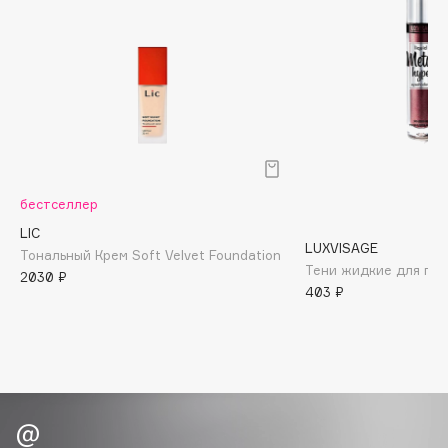
Biomed
Biorepair
Blanx
Blistex
BLOME
Boadicea The Victorious
Bobbi Brown
BOOMSHOP
бестселлер
BORK
LIC
LUXVISAGE
Тональный Крем Soft Velvet Foundation
Brunello Cucinelli
Тени жидкие для гла
2030 ₽
Bvlgari
403 ₽
by TERRY
BY WISHTREND
Byredo
C