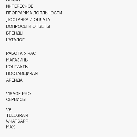
Collagenina
ИНТЕРЕСНОЕ
Consly
ПРОГРАММА ЛОЯЛЬНОСТИ
ДОСТАВКА И ОПЛАТА
Corimo
ВОПРОСЫ И ОТВЕТЫ
CosRX
БРЕНДЫ
Cottolina
КАТАЛОГ
Crescina
РАБОТА У НАС
Cunzite
МАГАЗИНЫ
Curaprox
КОНТАКТЫ
ПОСТАВЩИКАМ
АРЕНДА
D
VISAGE PRO
d'Alba
СЕРВИСЫ
DABO
VK
TELEGRAM
DARLING*
WHATSAPP
Darphin
MAX
Davines