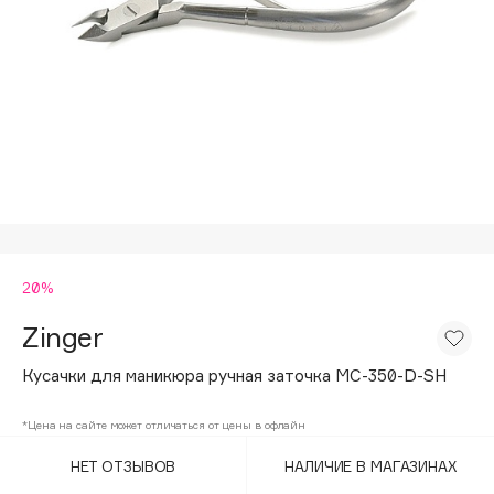
Подарки
Tom Ford
HFC
Для дома
Angiopharm
Техника
KIKO Milano
Estée Lauder
Clarins
0 - 9
20%
100BON
22|11
Zinger
Кусачки для маникюра ручная заточка MC-350-D-SH
A
*Цена на сайте может отличаться от цены в офлайн
Acqua di Parma
НЕТ ОТЗЫВОВ
НАЛИЧИЕ В МАГАЗИНАХ
Acque di Italia