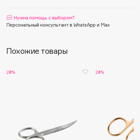
Apagard
Aravia Professional
Нужна помощь с выбором?
Персональный консультант в WhatsApp и Max
Arcadia
Archetype
Architect Demidoff
Похожие товары
ARIVE MAKEUP
Art&Fact
Art-Visage
20%
20%
Artdeco
Astra
Atelier Rebul
Augustinus Bader
Aveda
Avene