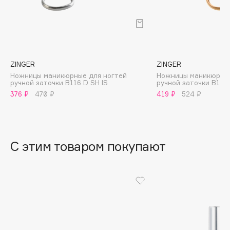
B
Babor
Baffy
Balmain Hair Couture
ЭКСКЛЮЗИВ
ZINGER
ZINGER
Banderas
Ножницы маникюрные для ногтей
Ножницы маникюрные
ручной заточки B116 D SH IS
ручной заточки B116 
Basicare
376 ₽
470 ₽
419 ₽
524 ₽
Batiste
Beauty Bomb
Beauty Pati
С этим товаром покупают
Beautyblades
НОВИНКА
beautyblender
Bebble
Beverly Hills Polo Club
Biodance
Bioderma