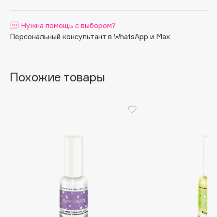
Apagard
Нужна помощь с выбором?
Aravia Professional
Персональный консультант в WhatsApp и Max
Arcadia
Archetype
Architect Demidoff
Похожие товары
ARIVE MAKEUP
Art&Fact
Art-Visage
Artdeco
Astra
Atelier Rebul
Augustinus Bader
Aveda
Avene