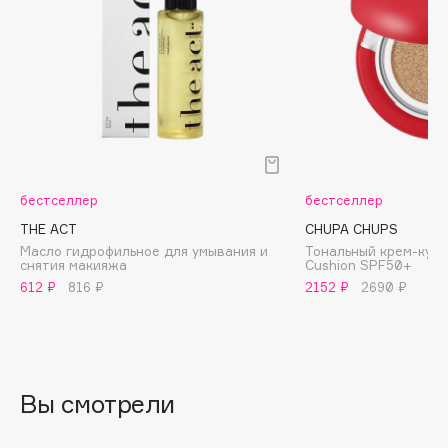
Biomed
Biorepair
Blanx
Blistex
BLOME
Boadicea The Victorious
Bobbi Brown
бестселлер
бестселлер
BOOMSHOP
THE ACT
CHUPA CHUPS
BORK
Масло гидрофильное для умывания и
Тональный крем-кушо
Brunello Cucinelli
снятия макияжа
Cushion SPF50+
Bvlgari
612 ₽
816 ₽
2152 ₽
2690 ₽
by TERRY
BY WISHTREND
Byredo
Вы смотрели
C