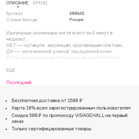
ОПИСАНИЕ
БРЕНД
Adele for you
Финал лета
Advante
Артикул
688645
ЭКСКЛЮЗИВ
Страна бренда
Россия
1 АВГ - 31 АВГ
Aesop
Age Stop
Идеальные ухоженные ногти всего за 6 минут в
ЭКСКЛЮЗИВ
неделю!
AHFA Cosmetics
НЕТ — кутикуле, заусенцам, ороговевшим клеткам,
Ajmal
ДА — увлажненной, ровной, защищенной коже.
D-пантенол уменьшает покраснения, препятствует
Alix Avien
появлению раздражения;
Allies of Skin
Эфирное масло мяты повышает защитные свойства
ЕЩЁ
AMAN
эпидермиса!
Последний
Amina Daudova Brushes
Способ применения: Нанести средство на кутикулу на 3
Amouage
минуты, сделать маникюр с помощью деревянной
Бесплатная доставка от 1500 ₽
палочки, по окончании вымыть руки.
Amuleto Di Casa
Карта 10% всем зарегистрированным пользователям
Angiopharm
ЭКСКЛЮЗИВ
Состав: Aqua, Polysorbate 80, Potassium Hydroxide,
Скидка 500 ₽ по промокоду VISAGEHALL на первый
Carbomer, Triethanolamine, Paraffinium Liquidum / Mineral
Annbeauty
заказ
Oil, Panthenol, Propylene Glycol, Sodium
Только сертифицированные товары
Anua
Hydroxymethylglycinate, Peppermint Oil, CI 74180.
Apadent