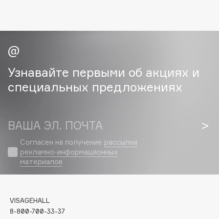
Collagenina
Consly
Corimo
CosRX
Cottolina
Узнавайте первыми об акциях и
Crescina
специальных предложениях
Cunzite
Curaprox
ВАША ЭЛ. ПОЧТА
D
Согласен на получение
рассылки
рекламно-информационных
d'Alba
материалов
DABO
DARLING*
Darphin
VISAGEHALL
8-800-700-33-37
Davines