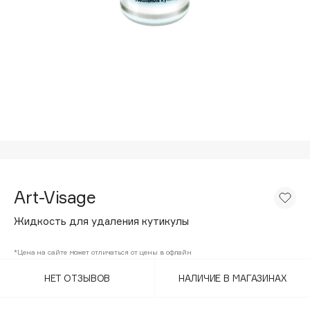
Подарки
Tom Ford
HFC
Для дома
Angiopharm
Техника
KIKO Milano
Estée Lauder
Clarins
0 - 9
100BON
Art-Visage
22|11
Жидкость для удаления кутикулы
A
*Цена на сайте может отличаться от цены в офлайн
НЕТ ОТЗЫВОВ
НАЛИЧИЕ В МАГАЗИНАХ
Acqua di Parma
Acque di Italia