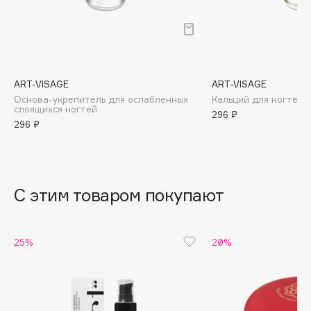
B
Babor
Baffy
Balmain Hair Couture
ЭКСКЛЮЗИВ
ART-VISAGE
ART-VISAGE
Banderas
Основа-укрепитель для ослабленных
Кальций для ногтей
слоящихся ногтей
296 ₽
Basicare
296 ₽
Batiste
Beauty Bomb
Beauty Pati
С этим товаром покупают
Beautyblades
НОВИНКА
beautyblender
Bebble
25%
20%
Beverly Hills Polo Club
Biodance
Bioderma