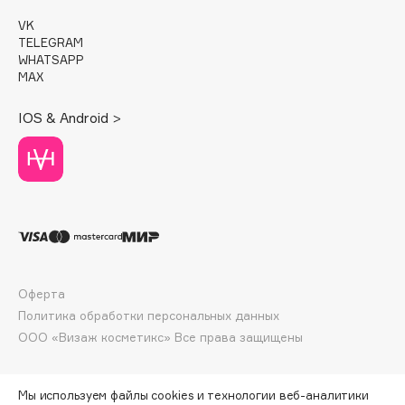
E
VK
Eat My
TELEGRAM
WHATSAPP
Ecolatier
MAX
Ecotools
IOS & Android >
EGG
EGIA
Eigshow
Elemis
Elian Russia
Elie Saab
Ella Bartsueva Brushes
Оферта
EMBRACE Haircare
Политика обработки персональных данных
Emmanuelle Jane
ООО «Визаж косметикс» Все права защищены
Enough
EpilProfi
Мы используем файлы cookies и технологии веб-аналитики
Erborian