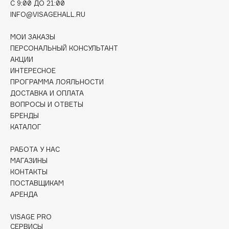
C 9:00 ДО 21:00
Deonica
INFO@VISAGEHALL.RU
Dessange
Dior
МОИ ЗАКАЗЫ
ПЕРСОНАЛЬНЫЙ КОНСУЛЬТАНТ
Divage
АКЦИИ
Dolce & Gabbana
ИНТЕРЕСНОЕ
Dolomit
ПРОГРАММА ЛОЯЛЬНОСТИ
Dorco
ДОСТАВКА И ОПЛАТА
ВОПРОСЫ И ОТВЕТЫ
DP Daily Perfection
БРЕНДЫ
Dr. Vranjes Firenze
КАТАЛОГ
Dr.Althea
РАБОТА У НАС
Dr.Ceuracle
МАГАЗИНЫ
Dr.Jart+
КОНТАКТЫ
DSD de Luxe
ПОСТАВЩИКАМ
Dyson
АРЕНДА
VISAGE PRO
СЕРВИСЫ