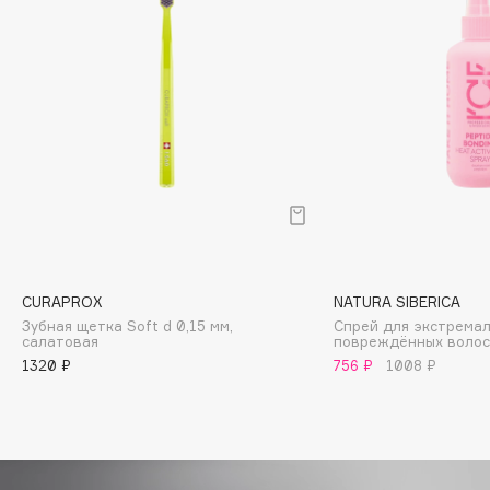
Biomed
Biorepair
Blanx
Blistex
BLOME
Boadicea The Victorious
Bobbi Brown
BOOMSHOP
BORK
Brunello Cucinelli
CURAPROX
NATURA SIBERICA
Bvlgari
Зубная щетка Soft d 0,15 мм,
Спрей для экстрема
салатовая
повреждённых воло
by TERRY
1320 ₽
756 ₽
1008 ₽
BY WISHTREND
Byredo
C