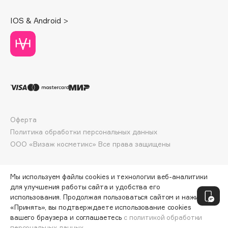
Deonica
IOS & Android >
Dessange
Dior
Divage
Dolce & Gabbana
Dolomit
Dorco
DP Daily Perfection
Оферта
Dr. Vranjes Firenze
Политика обработки персональных данных
Dr.Althea
ООО «Визаж косметикс» Все права защищены
Dr.Ceuracle
Dr.Jart+
Мы используем файлы cookies и технологии веб-аналитики
DSD de Luxe
для улучшения работы сайта и удобства его
Dyson
использования. Продолжая пользоваться сайтом и нажимая
«Принять», вы подтверждаете использование cookies
вашего браузера и соглашаетесь
с политикой обработки
персональных данных.