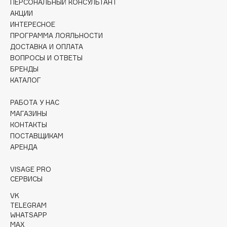
ПЕРСОНАЛЬНЫЙ КОНСУЛЬТАНТ
Collagenina
АКЦИИ
Consly
ИНТЕРЕСНОЕ
Corimo
ПРОГРАММА ЛОЯЛЬНОСТИ
ДОСТАВКА И ОПЛАТА
CosRX
ВОПРОСЫ И ОТВЕТЫ
Cottolina
БРЕНДЫ
Crescina
КАТАЛОГ
Cunzite
РАБОТА У НАС
Curaprox
МАГАЗИНЫ
КОНТАКТЫ
ПОСТАВЩИКАМ
D
АРЕНДА
d'Alba
VISAGE PRO
DABO
СЕРВИСЫ
DARLING*
VK
TELEGRAM
Darphin
WHATSAPP
Davines
MAX