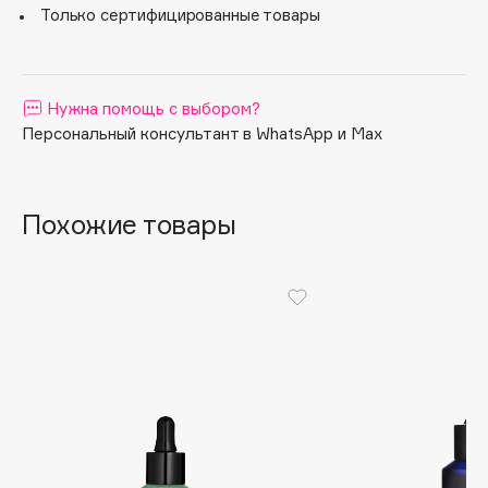
Только сертифицированные товары
Apagard
Aravia Professional
Arcadia
Нужна помощь с выбором?
Archetype
Персональный консультант в WhatsApp и Max
Architect Demidoff
ARIVE MAKEUP
Art&Fact
Похожие товары
Art-Visage
Artdeco
Astra
Atelier Rebul
Augustinus Bader
Aveda
Avene