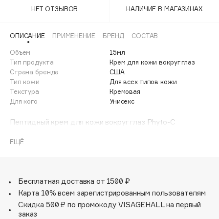
Adele for you
НЕТ ОТЗЫВОВ
НАЛИЧИЕ В МАГАЗИНАХ
Финал лета
Advante
ЭКСКЛЮЗИВ
1 АВГ - 31 АВГ
Aesop
ОПИСАНИЕ
ПРИМЕНЕНИЕ
БРЕНД
СОСТАВ
Age Stop
Объем
ЭКСКЛЮЗИВ
15мл
Тип продукта
Крем для кожи вокруг глаз
AHFA Cosmetics
Страна бренда
США
Ajmal
Тип кожи
Для всех типов кожи
Текстура
Кремовая
Alix Avien
Для кого
Унисекс
Allies of Skin
AMAN
Пептидный крем для кожи вокруг глаз Phyto-C
Corrective Eye Cream — это продукт, созданный на
Amina Daudova Brushes
основе клинически доказанной формулы. Он
ЕЩЁ
Amouage
целенаправленно решает три самые распространенные
Amuleto Di Casa
проблемы нежной кожи вокруг глаз: разглаживает
мелкие морщины, осветляет устойчивые тёмные круги и
Angiopharm
ЭКСКЛЮЗИВ
эффективно борется с утренней отечностью.
Бесплатная доставка от 1500 ₽
Annbeauty
Карта 10% всем зарегистрированным пользователям
Anua
Скидка 500 ₽ по промокоду VISAGEHALL на первый
заказ
Apadent