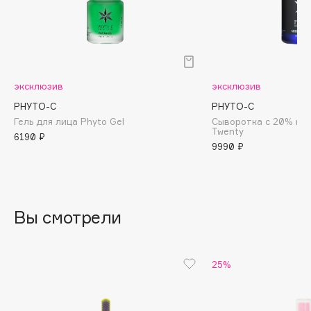
B
Babor
Baffy
Balmain Hair Couture
ЭКСКЛЮЗИВ
эксклюзив
эксклюзив
Banderas
PHYTO-С
PHYTO-С
Basicare
Гель для лица Phyto Gel
Сыворотка с 20% ви
Twenty
6190 ₽
Batiste
9990 ₽
Beauty Bomb
Beauty Pati
Beautyblades
НОВИНКА
Вы смотрели
beautyblender
Bebble
Beverly Hills Polo Club
25%
Biodance
Bioderma