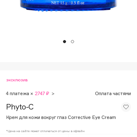
Подарки
Tom Ford
HFC
Для дома
Angiopharm
Техника
KIKO Milano
Estée Lauder
Clarins
0 - 9
эксклюзив
100BON
22|11
4 платежа ×
2747 ₽
>
Оплата частями
Phyto-С
A
Крем для кожи вокруг глаз Corrective Eye Cream
Acqua di Parma
*Цена на сайте может отличаться от цены в офлайн
Acque di Italia