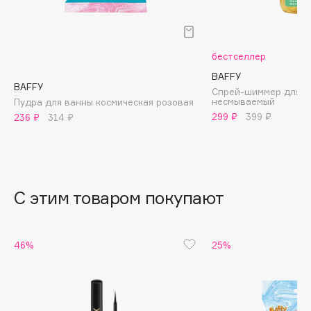
B
Babor
бестселлер
Baffy
BAFFY
Balmain Hair Couture
ЭКСКЛЮЗИВ
BAFFY
Спрей-шиммер для в
Banderas
несмываемый
Пудра для ванны космическая розовая
299 ₽
399 ₽
236 ₽
314 ₽
Basicare
Batiste
Beauty Bomb
Beauty Pati
С этим товаром покупают
Beautyblades
НОВИНКА
beautyblender
Bebble
46%
25%
Beverly Hills Polo Club
Biodance
Bioderma