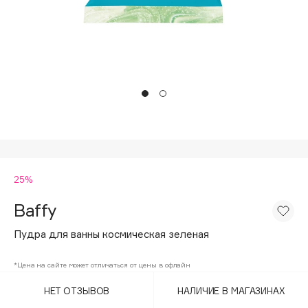
Подарки
Tom Ford
HFC
Для дома
Angiopharm
Техника
KIKO Milano
Estée Lauder
Clarins
0 - 9
25%
100BON
22|11
Baffy
Пудра для ванны космическая зеленая
A
*Цена на сайте может отличаться от цены в офлайн
Acqua di Parma
НЕТ ОТЗЫВОВ
НАЛИЧИЕ В МАГАЗИНАХ
Acque di Italia