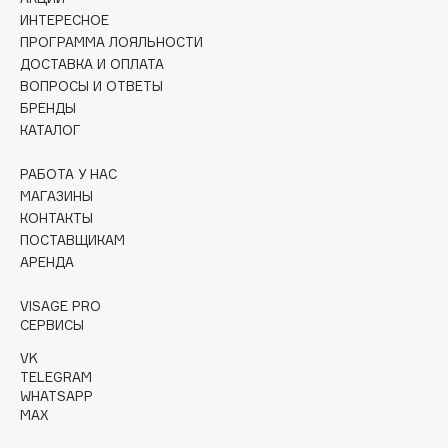
Collagenina
ИНТЕРЕСНОЕ
Consly
ПРОГРАММА ЛОЯЛЬНОСТИ
ДОСТАВКА И ОПЛАТА
Corimo
ВОПРОСЫ И ОТВЕТЫ
CosRX
БРЕНДЫ
Cottolina
КАТАЛОГ
Crescina
РАБОТА У НАС
Cunzite
МАГАЗИНЫ
Curaprox
КОНТАКТЫ
ПОСТАВЩИКАМ
АРЕНДА
D
VISAGE PRO
d'Alba
СЕРВИСЫ
DABO
VK
TELEGRAM
DARLING*
WHATSAPP
Darphin
MAX
Davines