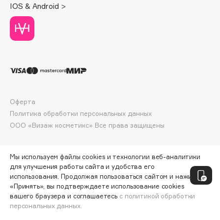
IOS & Android >
Deonica
Dessange
Dior
Divage
Dolce & Gabbana
Dolomit
Dorco
Оферта
DP Daily Perfection
Политика обработки персональных данных
Dr. Vranjes Firenze
ООО «Визаж косметикс» Все права защищены
Dr.Althea
Dr.Ceuracle
Мы используем файлы cookies и технологии веб-аналитики
Dr.Jart+
для улучшения работы сайта и удобства его
DSD de Luxe
использования. Продолжая пользоваться сайтом и нажимая
Dyson
«Принять», вы подтверждаете использование cookies
вашего браузера и соглашаетесь
с политикой обработки
персональных данных.
ДОБАВИТЬ В КОРЗИНУ
236 ₽
314 ₽