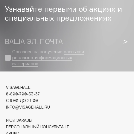
Узнавайте первыми об акциях и
Cadence
специальных предложениях
Capelli Dorati
Carbon Theory
Carmex
ВАША ЭЛ. ПОЧТА
Carolina Herrera
Согласен на получение
рассылки
Catrice
рекламно-информационных
Celimax
материалов
Cettua
Chupa Chups
Clarette
VISAGEHALL
8-800-700-33-37
Clarins
C 9:00 ДО 21:00
Clarins Precious
INFO@VISAGEHALL.RU
Clinique
Clive Christian
МОИ ЗАКАЗЫ
ПЕРСОНАЛЬНЫЙ КОНСУЛЬТАНТ
Club De Nuit
АКЦИИ