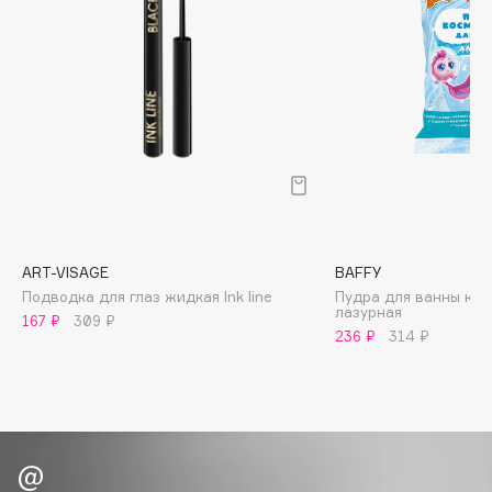
Biomed
Biorepair
Blanx
Blistex
BLOME
Boadicea The Victorious
Bobbi Brown
BOOMSHOP
BORK
ART-VISAGE
BAFFY
Brunello Cucinelli
Подводка для глаз жидкая Ink line
Пудра для ванны кос
лазурная
Bvlgari
167 ₽
309 ₽
236 ₽
314 ₽
by TERRY
BY WISHTREND
Byredo
C