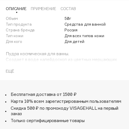
Adele for you
ОПИСАНИЕ
ПРИМЕНЕНИЕ
СОСТАВ
Финал лета
Advante
ЭКСКЛЮЗИВ
Объем
50г
1 АВГ - 31 АВГ
Aesop
Тип продукта
Средства для ванной
Age Stop
Страна бренда
Россия
ЭКСКЛЮЗИВ
Тип кожи
Для всех типов кожи
AHFA Cosmetics
Для кого
Для детей
Ajmal
Пудра космическая для ванны.
Alix Avien
Создает в воде калейдоскоп из цветных мерцающих
Allies of Skin
переливов!
AMAN
Содержит морскую соль и полезные для кожи
ЕЩЁ
природные компоненты!
Amina Daudova Brushes
Аромат сладкой клубники!
Amouage
Путешествуйте по звездной Галактике с крабиком
Баффи и Космической пудрой! Изучайте необычные
Бесплатная доставка от 1500 ₽
Amuleto Di Casa
визуальные эффекты на воде, наслаждайтесь сладким
Карта 10% всем зарегистрированным пользователям
Angiopharm
ЭКСКЛЮЗИВ
ароматом клубники, получайте пользу от натуральных
Скидка 500 ₽ по промокоду VISAGEHALL на первый
растительных компонентов.
Annbeauty
заказ
Anua
Только сертифицированные товары
Apadent