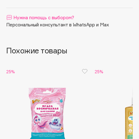
Apagard
Aravia Professional
Нужна помощь с выбором?
Персональный консультант в WhatsApp и Max
Arcadia
Archetype
Architect Demidoff
Похожие товары
ARIVE MAKEUP
Art&Fact
Art-Visage
25%
25%
Artdeco
Astra
Atelier Rebul
Augustinus Bader
Aveda
Avene