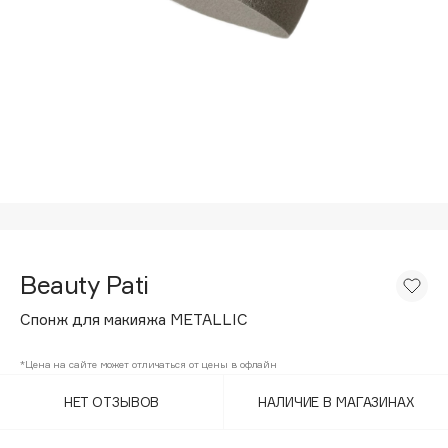
Подарки
Tom Ford
HFC
Для дома
Angiopharm
Техника
KIKO Milano
Estée Lauder
Clarins
0 - 9
100BON
Beauty Pati
22|11
Спонж для макияжа METALLIC
A
*Цена на сайте может отличаться от цены в офлайн
НЕТ ОТЗЫВОВ
НАЛИЧИЕ В МАГАЗИНАХ
Acqua di Parma
Acque di Italia