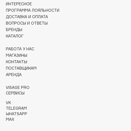
Collagenina
ИНТЕРЕСНОЕ
ПРОГРАММА ЛОЯЛЬНОСТИ
Consly
ДОСТАВКА И ОПЛАТА
Corimo
ВОПРОСЫ И ОТВЕТЫ
CosRX
БРЕНДЫ
Cottolina
КАТАЛОГ
Crescina
РАБОТА У НАС
Cunzite
МАГАЗИНЫ
Curaprox
КОНТАКТЫ
ПОСТАВЩИКАМ
АРЕНДА
D
VISAGE PRO
СЕРВИСЫ
d'Alba
DABO
VK
TELEGRAM
DARLING*
WHATSAPP
Darphin
MAX
Davines