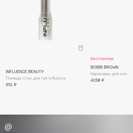
Biomed
Biorepair
Blanx
Blistex
BLOME
Boadicea The Victorious
Bobbi Brown
бестселлер
BOOMSHOP
BOBBI BROWN
BORK
INFLUENCE BEAUTY
Карандаш для контура
Brunello Cucinelli
Помада-стик для губ Influence
4150 ₽
651 ₽
Bvlgari
by TERRY
BY WISHTREND
Byredo
C