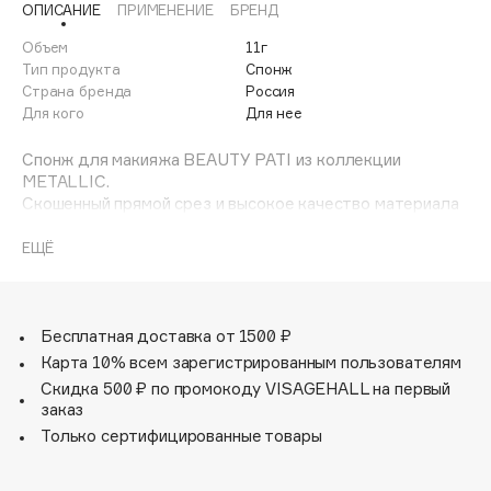
ОПИСАНИЕ
ПРИМЕНЕНИЕ
БРЕНД
Adele for you
Финал лета
Advante
Объем
11г
ЭКСКЛЮЗИВ
Тип продукта
Спонж
1 АВГ - 31 АВГ
Aesop
Страна бренда
Россия
Age Stop
Для кого
Для нее
ЭКСКЛЮЗИВ
AHFA Cosmetics
Спонж для макияжа BEAUTY PATI из коллекции
Ajmal
METALLIC.
Скошенный прямой срез и высокое качество материала
Alix Avien
обеспечат ровное нанесение тонального крема и
Allies of Skin
тонирующих / корректирующих продуктов. Спонж
ЕЩЁ
AMAN
обеспечит комфортное нанесение и минимизирует
расход косметического средства.
Amina Daudova Brushes
Не впитывает в себя много продукта.
Amouage
Бесплатная доставка от 1500 ₽
Amuleto Di Casa
Карта 10% всем зарегистрированным пользователям
Скидка 500 ₽ по промокоду VISAGEHALL на первый
Angiopharm
ЭКСКЛЮЗИВ
заказ
Annbeauty
Только сертифицированные товары
Anua
Apadent