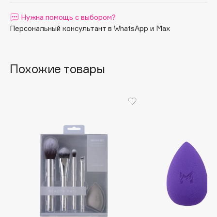
Apagard
Нужна помощь с выбором?
Aravia Professional
Персональный консультант в WhatsApp и Max
Arcadia
Archetype
Похожие товары
Architect Demidoff
ARIVE MAKEUP
Art&Fact
Art-Visage
Artdeco
Astra
Atelier Rebul
Augustinus Bader
Aveda
Avene