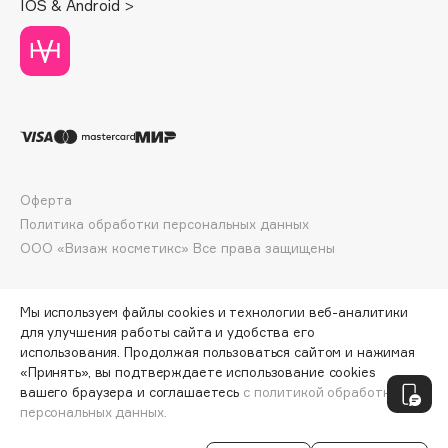
IOS & Android >
Deonica
Dessange
Dior
Divage
Dolce & Gabbana
Dolomit
Dorco
Оферта
DP Daily Perfection
Политика обработки персональных данных
Dr. Vranjes Firenze
ООО «Визаж косметикс» Все права защищены
Dr.Althea
Dr.Ceuracle
Мы используем файлы cookies и технологии веб-аналитики
Dr.Jart+
для улучшения работы сайта и удобства его
DSD de Luxe
использования. Продолжая пользоваться сайтом и нажимая
«Принять», вы подтверждаете использование cookies
Dyson
ПО ЗОЛОТОЙ КАРТЕ:
720 ₽
вашего браузера и соглашаетесь
с политикой обработки
персональных данных.
ДОБАВИТЬ В КОРЗИНУ
800 ₽