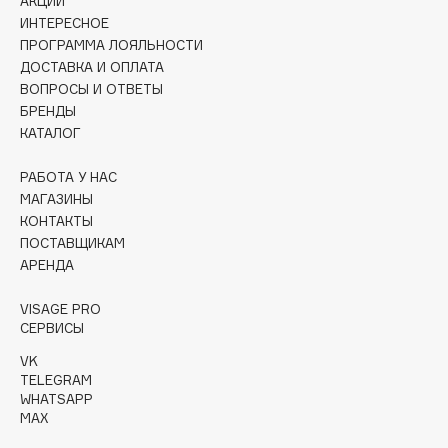
АКЦИИ
Collagenina
ИНТЕРЕСНОЕ
Consly
ПРОГРАММА ЛОЯЛЬНОСТИ
ДОСТАВКА И ОПЛАТА
Corimo
ВОПРОСЫ И ОТВЕТЫ
CosRX
БРЕНДЫ
Cottolina
КАТАЛОГ
Crescina
РАБОТА У НАС
Cunzite
МАГАЗИНЫ
Curaprox
КОНТАКТЫ
ПОСТАВЩИКАМ
АРЕНДА
D
VISAGE PRO
d'Alba
СЕРВИСЫ
DABO
VK
TELEGRAM
DARLING*
WHATSAPP
Darphin
MAX
Davines