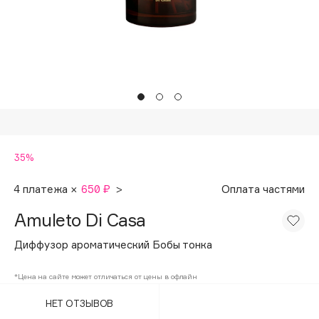
Подарки
Tom Ford
HFC
Для дома
Angiopharm
Техника
KIKO Milano
Estée Lauder
Clarins
0 - 9
35%
100BON
4 платежа ×
650 ₽
>
Оплата частями
22|11
Amuleto Di Casa
Диффузор ароматический Бобы тонка
A
*Цена на сайте может отличаться от цены в офлайн
Acqua di Parma
НЕТ ОТЗЫВОВ
Acque di Italia