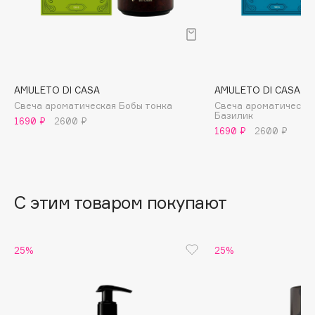
B
Babor
Baffy
Balmain Hair Couture
ЭКСКЛЮЗИВ
AMULETO DI CASA
AMULETO DI CASA
Banderas
Свеча ароматическая Бобы тонка
Свеча ароматическая
Базилик
Basicare
1690 ₽
2600 ₽
1690 ₽
2600 ₽
Batiste
Beauty Bomb
Beauty Pati
С этим товаром покупают
Beautyblades
НОВИНКА
beautyblender
Bebble
25%
25%
Beverly Hills Polo Club
Biodance
Bioderma