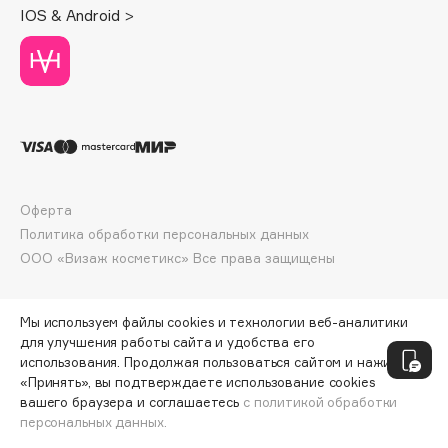
IOS & Android >
Deonica
Dessange
Dior
Divage
Dolce & Gabbana
Dolomit
Dorco
Оферта
DP Daily Perfection
Политика обработки персональных данных
Dr. Vranjes Firenze
ООО «Визаж косметикс» Все права защищены
Dr.Althea
Dr.Ceuracle
Мы используем файлы cookies и технологии веб-аналитики
Dr.Jart+
для улучшения работы сайта и удобства его
DSD de Luxe
использования. Продолжая пользоваться сайтом и нажимая
Dyson
«Принять», вы подтверждаете использование cookies
вашего браузера и соглашаетесь
с политикой обработки
персональных данных.
СООБЩИТЬ О ПОСТУПЛЕНИИ
4000 ₽