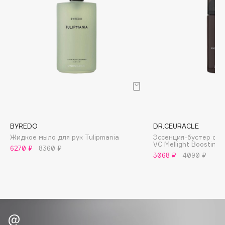
Biomed
Biorepair
Blanx
Blistex
BLOME
Boadicea The Victorious
Bobbi Brown
BOOMSHOP
BORK
BYREDO
DR.CEURACLE
Brunello Cucinelli
Жидкое мыло для рук Tulipmania
Эссенция-бустер с в
Bvlgari
VC Mellight Boosting 
6270 ₽
8360 ₽
3068 ₽
4090 ₽
by TERRY
BY WISHTREND
Byredo
C