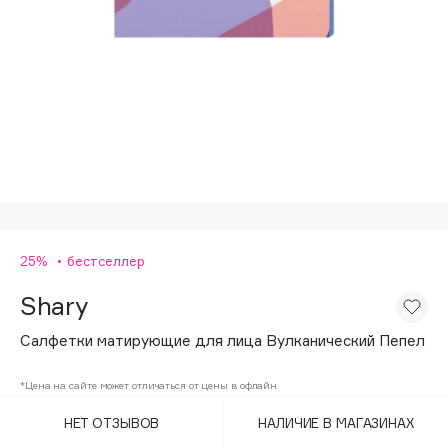
Подарки
Tom Ford
HFC
Для дома
Angiopharm
Техника
KIKO Milano
Estée Lauder
Clarins
0 - 9
25%
бестселлер
100BON
22|11
Shary
Салфетки матирующие для лица Вулканический Пепел
A
*Цена на сайте может отличаться от цены в офлайн
Acqua di Parma
НЕТ ОТЗЫВОВ
НАЛИЧИЕ В МАГАЗИНАХ
Acque di Italia