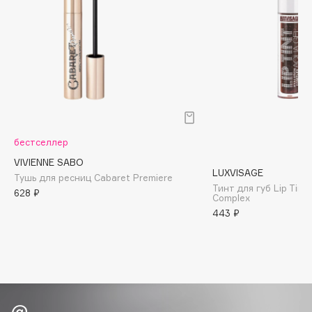
Biomed
Biorepair
Blanx
Blistex
BLOME
Boadicea The Victorious
Bobbi Brown
BOOMSHOP
бестселлер
BORK
VIVIENNE SABO
LUXVISAGE
Тушь для ресниц Cabaret Premiere
Brunello Cucinelli
Тинт для губ Lip Tint
628 ₽
Complex
Bvlgari
443 ₽
by TERRY
BY WISHTREND
Byredo
C