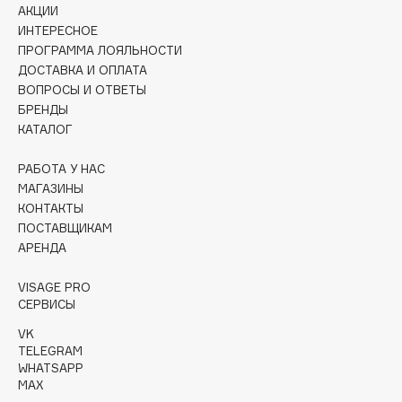
АКЦИИ
Collagenina
ИНТЕРЕСНОЕ
Consly
ПРОГРАММА ЛОЯЛЬНОСТИ
Corimo
ДОСТАВКА И ОПЛАТА
CosRX
ВОПРОСЫ И ОТВЕТЫ
БРЕНДЫ
Cottolina
КАТАЛОГ
Crescina
Cunzite
РАБОТА У НАС
Curaprox
МАГАЗИНЫ
КОНТАКТЫ
ПОСТАВЩИКАМ
D
АРЕНДА
VISAGE PRO
d'Alba
СЕРВИСЫ
DABO
VK
DARLING*
TELEGRAM
Darphin
WHATSAPP
MAX
Davines