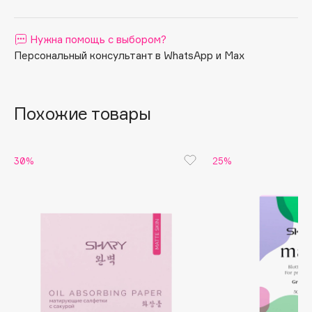
Apagard
Aravia Professional
Нужна помощь с выбором?
Персональный консультант в WhatsApp и Max
Arcadia
Archetype
Architect Demidoff
Похожие товары
ARIVE MAKEUP
Art&Fact
Art-Visage
30%
25%
Artdeco
Astra
Atelier Rebul
Augustinus Bader
Aveda
Avene