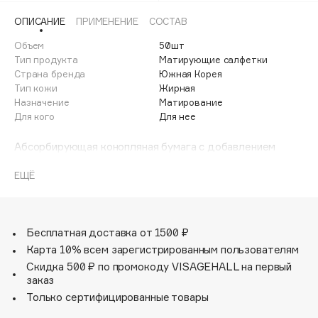
Adele for you
ОПИСАНИЕ
ПРИМЕНЕНИЕ
СОСТАВ
Финал лета
Advante
ЭКСКЛЮЗИВ
Объем
50шт
1 АВГ - 31 АВГ
Aesop
Тип продукта
Матирующие салфетки
Age Stop
Страна бренда
Южная Корея
ЭКСКЛЮЗИВ
Тип кожи
Жирная
AHFA Cosmetics
Назначение
Матирование
Ajmal
Для кого
Для нее
Alix Avien
Абсорбирующая конопляная бумага с добавлением
Allies of Skin
бамбукового угля и вулканического пепла идеально
AMAN
подойдет для ухода за комбинированной и жирной
ЕЩЁ
кожей. Матирующие салфетки моментально удаляют
Amina Daudova Brushes
жирный блеск, помогают сохранить безупречное
Amouage
состояние макияжа матируют и освежают кожу в
течение дня.
Бесплатная доставка от 1500 ₽
Amuleto Di Casa
Карта 10% всем зарегистрированным пользователям
Angiopharm
ЭКСКЛЮЗИВ
Для жирной и комбинированной кожи
Скидка 500 ₽ по промокоду VISAGEHALL на первый
Annbeauty
заказ
Anua
Только сертифицированные товары
Apadent