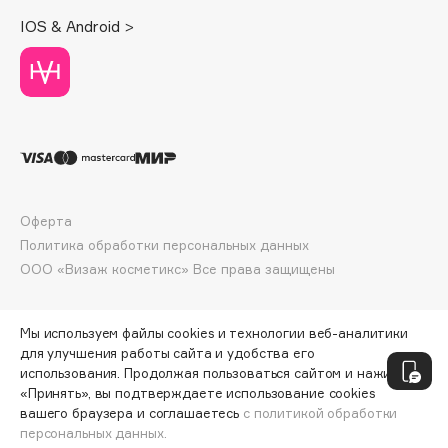
Deonica
IOS & Android >
Dessange
Dior
Divage
Dolce & Gabbana
Dolomit
Dorco
DP Daily Perfection
Оферта
Dr. Vranjes Firenze
Политика обработки персональных данных
Dr.Althea
ООО «Визаж косметикс» Все права защищены
Dr.Ceuracle
Dr.Jart+
Мы используем файлы cookies и технологии веб-аналитики
DSD de Luxe
для улучшения работы сайта и удобства его
использования. Продолжая пользоваться сайтом и нажимая
Dyson
«Принять», вы подтверждаете использование cookies
вашего браузера и соглашаетесь
с политикой обработки
персональных данных.
ДОБАВИТЬ В КОРЗИНУ
143 ₽
190 ₽