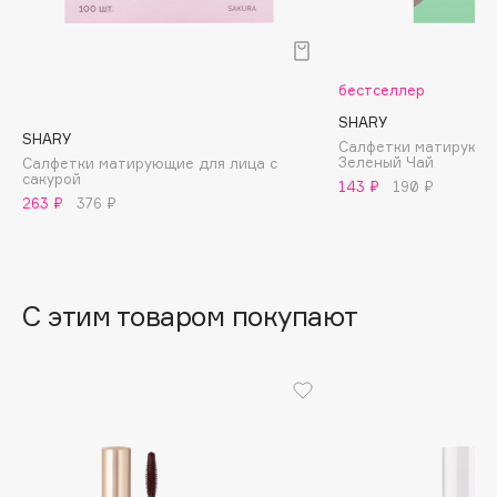
B
Babor
бестселлер
Baffy
SHARY
Balmain Hair Couture
ЭКСКЛЮЗИВ
SHARY
Салфетки матирующи
Banderas
Зеленый Чай
Салфетки матирующие для лица с
сакурой
143 ₽
190 ₽
Basicare
263 ₽
376 ₽
Batiste
Beauty Bomb
Beauty Pati
С этим товаром покупают
Beautyblades
НОВИНКА
beautyblender
Bebble
Beverly Hills Polo Club
Biodance
Bioderma