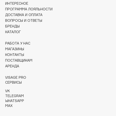
Collagenina
ИНТЕРЕСНОЕ
ПРОГРАММА ЛОЯЛЬНОСТИ
Consly
ДОСТАВКА И ОПЛАТА
Corimo
ВОПРОСЫ И ОТВЕТЫ
CosRX
БРЕНДЫ
КАТАЛОГ
Cottolina
Crescina
РАБОТА У НАС
Cunzite
МАГАЗИНЫ
Curaprox
КОНТАКТЫ
ПОСТАВЩИКАМ
АРЕНДА
D
VISAGE PRO
СЕРВИСЫ
d'Alba
VK
DABO
TELEGRAM
DARLING*
WHATSAPP
MAX
Darphin
Davines