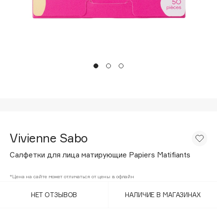
Подарки
Tom Ford
HFC
Для дома
Angiopharm
Техника
KIKO Milano
Estée Lauder
Clarins
0 - 9
100BON
Vivienne Sabo
22|11
Салфетки для лица матирующие Papiers Matifiants
A
*Цена на сайте может отличаться от цены в офлайн
НЕТ ОТЗЫВОВ
НАЛИЧИЕ В МАГАЗИНАХ
Acqua di Parma
Acque di Italia