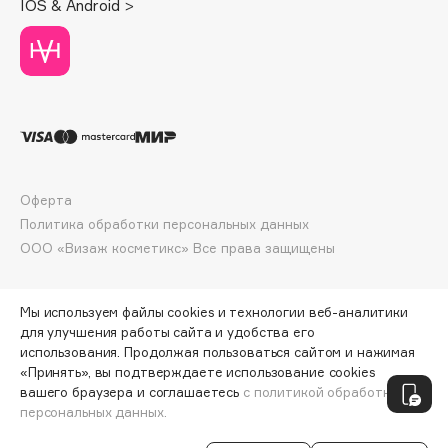
IOS & Android >
Deonica
Dessange
Dior
Divage
Dolce & Gabbana
Dolomit
Dorco
Оферта
DP Daily Perfection
Политика обработки персональных данных
Dr. Vranjes Firenze
ООО «Визаж косметикс» Все права защищены
Dr.Althea
Dr.Ceuracle
Мы используем файлы cookies и технологии веб-аналитики
Dr.Jart+
для улучшения работы сайта и удобства его
использования. Продолжая пользоваться сайтом и нажимая
DSD de Luxe
«Принять», вы подтверждаете использование cookies
ПО ЗОЛОТОЙ КАРТЕ:
261 ₽
Dyson
вашего браузера и соглашаетесь
с политикой обработки
персональных данных.
ДОБАВИТЬ В КОРЗИНУ
290 ₽