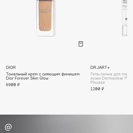
Biomed
Biorepair
Blanx
Blistex
BLOME
Boadicea The Victorious
Bobbi Brown
BOOMSHOP
DIOR
DR.JART+
BORK
Тональный крем с сияющим финишем
Гель-пенка для глуб
Brunello Cucinelli
Dior Forever Skin Glow
кожи Dermaclear Micr
Mousse
6900 ₽
Bvlgari
1200 ₽
by TERRY
BY WISHTREND
Byredo
C