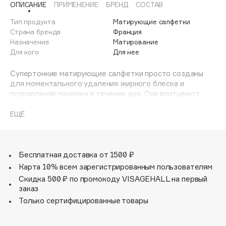
ОПИСАНИЕ
ПРИМЕНЕНИЕ
БРЕНД
СОСТАВ
Adele for you
Финал лета
Advante
Тип продукта
Матирующие салфетки
ЭКСКЛЮЗИВ
Страна бренда
Франция
1 АВГ - 31 АВГ
Aesop
Назначение
Матирование
Age Stop
Для кого
Для нее
ЭКСКЛЮЗИВ
AHFA Cosmetics
Супертонкие матирующие салфетки просто созданы
Ajmal
для моментального удаления жирного блеска и
поправления макияжа в течение дня. Они впитывают
Alix Avien
излишки жира и придают коже ухоженный вид.
Allies of Skin
ЕЩЁ
AMAN
Amina Daudova Brushes
Amouage
Бесплатная доставка от 1500 ₽
Amuleto Di Casa
Карта 10% всем зарегистрированным пользователям
Скидка 500 ₽ по промокоду VISAGEHALL на первый
Angiopharm
ЭКСКЛЮЗИВ
заказ
Annbeauty
Только сертифицированные товары
Anua
Apadent