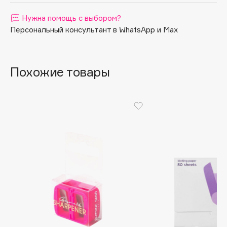
Apagard
Нужна помощь с выбором?
Aravia Professional
Персональный консультант в WhatsApp и Max
Arcadia
Archetype
Похожие товары
Architect Demidoff
ARIVE MAKEUP
Art&Fact
Art-Visage
Artdeco
Astra
Atelier Rebul
Augustinus Bader
Aveda
Avene