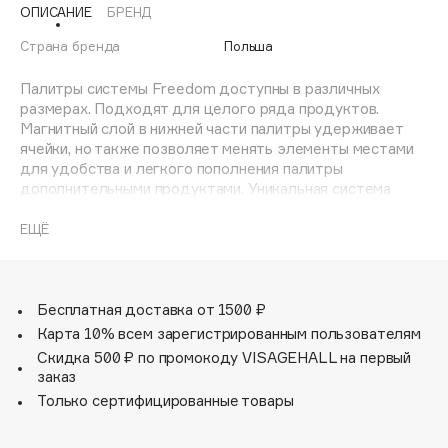
ОПИСАНИЕ
БРЕНД
Adele for you
Финал лета
Advante
Страна бренда
Польша
ЭКСКЛЮЗИВ
1 АВГ - 31 АВГ
Aesop
Палитры системы Freedom доступны в различных
Age Stop
размерах. Подходят для целого ряда продуктов.
ЭКСКЛЮЗИВ
Магнитный слой в нижней части палитры удерживает
AHFA Cosmetics
ячейки, но также позволяет менять элементы местами
Ajmal
для удобства и легкого пополнения палитры
дополнительными продуктами. Уникальная система
Alix Avien
Freedom позволяет сочетать и комбинировать
Allies of Skin
различные продукты и цвета, что позволяет создать
ЕЩЁ
AMAN
собственную уникальную палитру любого размера. Все
продукты системы Freedom от INGLOT предлагаются в
Amina Daudova Brushes
экологичных многоразовых палитрах.
Amouage
Бесплатная доставка от 1500 ₽
Amuleto Di Casa
Карта 10% всем зарегистрированным пользователям
Angiopharm
Скидка 500 ₽ по промокоду VISAGEHALL на первый
ЭКСКЛЮЗИВ
заказ
Annbeauty
Только сертифицированные товары
Anua
Apadent