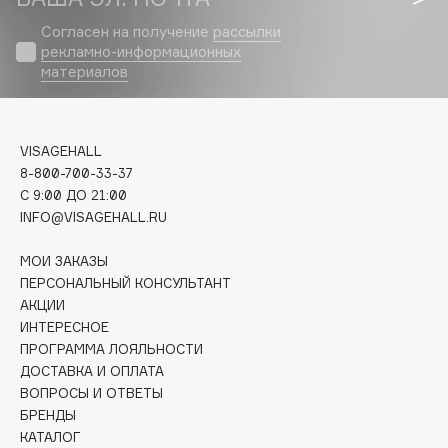
Biomed
Согласен на получение
рассылки
Biorepair
рекламно-информационных
Blanx
материалов
Blistex
BLOME
Boadicea The Victorious
VISAGEHALL
Bobbi Brown
8-800-700-33-37
C 9:00 ДО 21:00
BOOMSHOP
INFO@VISAGEHALL.RU
BORK
Brunello Cucinelli
МОИ ЗАКАЗЫ
ПЕРСОНАЛЬНЫЙ КОНСУЛЬТАНТ
Bvlgari
АКЦИИ
by TERRY
ИНТЕРЕСНОЕ
BY WISHTREND
ПРОГРАММА ЛОЯЛЬНОСТИ
Byredo
ДОСТАВКА И ОПЛАТА
ВОПРОСЫ И ОТВЕТЫ
БРЕНДЫ
C
КАТАЛОГ