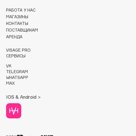
РАБОТА У НАС
Cadence
МАГАЗИНЫ
Capelli Dorati
КОНТАКТЫ
Carbon Theory
ПОСТАВЩИКАМ
Carmex
АРЕНДА
Carolina Herrera
VISAGE PRO
Catrice
СЕРВИСЫ
Celimax
VK
Cettua
TELEGRAM
WHATSAPP
Chupa Chups
MAX
Clarette
Clarins
IOS & Android >
Clarins Precious
Clinique
Clive Christian
Club De Nuit