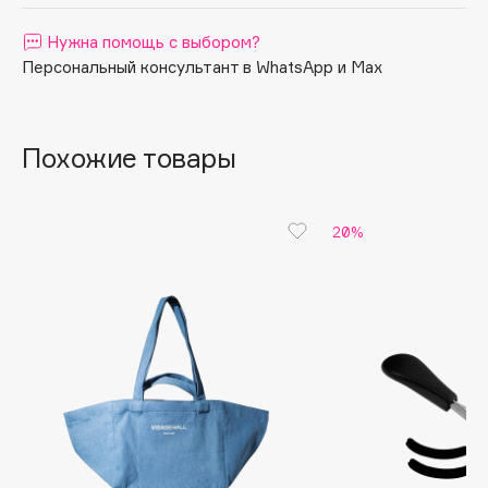
Apagard
Нужна помощь с выбором?
Aravia Professional
Персональный консультант в WhatsApp и Max
Arcadia
Archetype
Architect Demidoff
Похожие товары
ARIVE MAKEUP
Art&Fact
20%
Art-Visage
Artdeco
Astra
Atelier Rebul
Augustinus Bader
Aveda
Avene