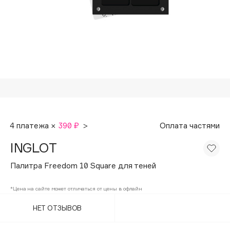
Подарки
Tom Ford
HFC
Для дома
Angiopharm
Техника
KIKO Milano
Estée Lauder
Clarins
0 - 9
4 платежа ×
390 ₽
>
Оплата частями
100BON
INGLOT
22|11
Палитра Freedom 10 Square для теней
A
*Цена на сайте может отличаться от цены в офлайн
НЕТ ОТЗЫВОВ
Acqua di Parma
Acque di Italia