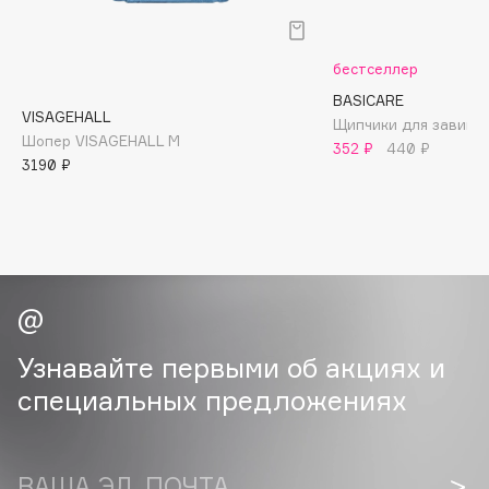
B
Babor
бестселлер
Baffy
BASICARE
VISAGEHALL
Balmain Hair Couture
Щипчики для завивк
ЭКСКЛЮЗИВ
Шопер VISAGEHALL M
352 ₽
440 ₽
Banderas
3190 ₽
Basicare
Batiste
Beauty Bomb
Beauty Pati
Beautyblades
НОВИНКА
beautyblender
Узнавайте первыми об акциях и
Bebble
специальных предложениях
Beverly Hills Polo Club
Biodance
Bioderma
ВАША ЭЛ. ПОЧТА