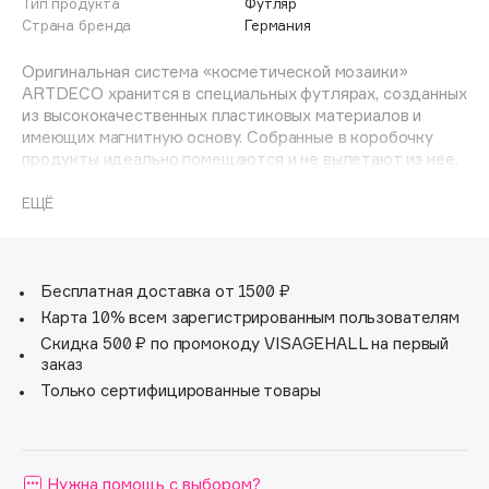
Тип продукта
Футляр
Adele for you
Страна бренда
Германия
Финал лета
Advante
ЭКСКЛЮЗИВ
Оригинальная система «косметической мозаики»
1 АВГ - 31 АВГ
Aesop
ARTDECO хранится в специальных футлярах, созданных
Age Stop
из высококачественных пластиковых материалов и
ЭКСКЛЮЗИВ
имеющих магнитную основу. Собранные в коробочку
AHFA Cosmetics
продукты идеально помещаются и не вылетают из нее.
Ajmal
Большое удобное зеркальце позволяет быстро и
комфортно поправить макияж. Футляры представлены в
ЕЩЁ
Alix Avien
пяти формах – для палеток из 2, 3, 4, 6 и 12 оттенков
Allies of Skin
теней или румян.
AMAN
Магнитные коробочки имеют эксклюзивный дизайн,
который разрабатывается специально для марки
Бесплатная доставка от 1500 ₽
Amina Daudova Brushes
ARTDECO европейскими дизайнерами: каждый сезон
Карта 10% всем зарегистрированным пользователям
Amouage
выпускаются футляры с роскошным принтом или
Скидка 500 ₽ по промокоду VISAGEHALL на первый
украшением.
Amuleto Di Casa
заказ
Angiopharm
Только сертифицированные товары
ЭКСКЛЮЗИВ
Annbeauty
Anua
Нужна помощь с выбором?
Apadent