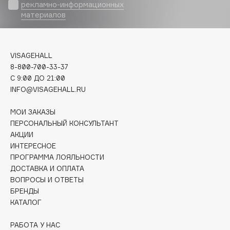
Biomed
рекламно-информационных
материалов
Biorepair
Blanx
Blistex
VISAGEHALL
BLOME
8-800-700-33-37
Boadicea The Victorious
C 9:00 ДО 21:00
Bobbi Brown
INFO@VISAGEHALL.RU
BOOMSHOP
МОИ ЗАКАЗЫ
BORK
ПЕРСОНАЛЬНЫЙ КОНСУЛЬТАНТ
Brunello Cucinelli
АКЦИИ
ИНТЕРЕСНОЕ
Bvlgari
ПРОГРАММА ЛОЯЛЬНОСТИ
by TERRY
ДОСТАВКА И ОПЛАТА
BY WISHTREND
ВОПРОСЫ И ОТВЕТЫ
Byredo
БРЕНДЫ
КАТАЛОГ
C
РАБОТА У НАС