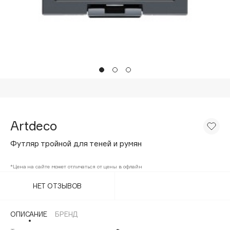
Подарки
Tom Ford
HFC
Для дома
Angiopharm
Техника
KIKO Milano
Estée Lauder
Clarins
0 - 9
Artdeco
100BON
Футляр тройной для теней и румян
22|11
*Цена на сайте может отличаться от цены в офлайн
A
НЕТ ОТЗЫВОВ
Acqua di Parma
ОПИСАНИЕ
БРЕНД
Acque di Italia