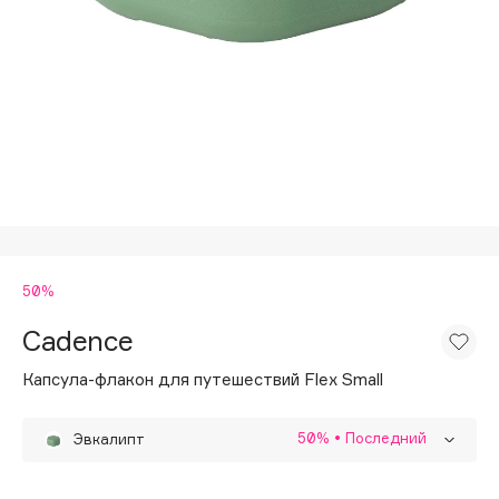
Подарки
Tom Ford
HFC
Для дома
Angiopharm
Техника
KIKO Milano
Estée Lauder
Clarins
0 - 9
50%
100BON
22|11
Cadence
Капсула-флакон для путешествий Flex Small
A
50%
• Последний
Эвкалипт
Acqua di Parma
Acque di Italia
Лаванда
50%