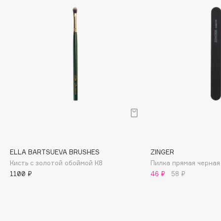
Biomed
Biorepair
Blanx
Blistex
BLOME
Boadicea The Victorious
Bobbi Brown
BOOMSHOP
BORK
Brunello Cucinelli
Bvlgari
ELLA BARTSUEVA BRUSHES
ZINGER
by TERRY
Кисть с золотой обоймой К8
Пилка прямая черная
BY WISHTREND
1100 ₽
46 ₽
58 ₽
Byredo
C