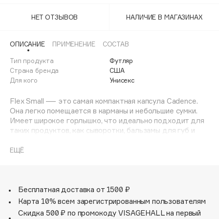
Adele for you
Мокко
50%
Финал лета
НЕТ ОТЗЫВОВ
НАЛИЧИЕ В МАГАЗИНАХ
Advante
ЭКСКЛЮЗИВ
50%
• Последний
1 АВГ - 31 АВГ
Океан
Aesop
ОПИСАНИЕ
ПРИМЕНЕНИЕ
СОСТАВ
Age Stop
Песок
50%
ЭКСКЛЮЗИВ
Тип продукта
Футляр
AHFA Cosmetics
Страна бренда
США
50%
• Последний
Розовый
Ajmal
Для кого
Унисекс
Alix Avien
Flex Small — это самая компактная капсула Cadence.
Allies of Skin
Она легко помещается в карманы и небольшие сумки.
AMAN
Имеет широкое горлышко, что идеально подходит для
таких продуктов, как сыворотки, бальзамы для губ и
Amina Daudova Brushes
витамины. Капсула соответствует требованиям TSA и не
Amouage
содержит бисфенол А.
ЕЩЁ
Amuleto Di Casa
Обратите внимание: капсулы Flex Small магнитятся
Angiopharm
ЭКСКЛЮЗИВ
только сверху и снизу.
Бесплатная доставка от 1500 ₽
Annbeauty
Карта 10% всем зарегистрированным пользователям
Anua
Скидка 500 ₽ по промокоду VISAGEHALL на первый
Apadent