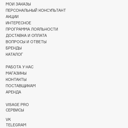
Collagenina
МОИ ЗАКАЗЫ
ПЕРСОНАЛЬНЫЙ КОНСУЛЬТАНТ
Consly
АКЦИИ
Corimo
ИНТЕРЕСНОЕ
CosRX
ПРОГРАММА ЛОЯЛЬНОСТИ
Cottolina
ДОСТАВКА И ОПЛАТА
ВОПРОСЫ И ОТВЕТЫ
Crescina
БРЕНДЫ
Cunzite
КАТАЛОГ
Curaprox
РАБОТА У НАС
МАГАЗИНЫ
D
КОНТАКТЫ
ПОСТАВЩИКАМ
d'Alba
АРЕНДА
DABO
VISAGE PRO
DARLING*
СЕРВИСЫ
Darphin
VK
Davines
TELEGRAM