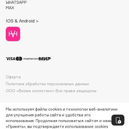
WHATSAPP
Deonica
MAX
Dessange
Dior
IOS & Android >
Divage
Dolce & Gabbana
Dolomit
Dorco
DP Daily Perfection
Dr. Vranjes Firenze
Dr.Althea
Оферта
Политика обработки персональных данных
Dr.Ceuracle
ООО «Визаж косметикс» Все права защищены
Dr.Jart+
DSD de Luxe
Dyson
Мы используем файлы cookies и технологии веб-аналитики
для улучшения работы сайта и удобства его
использования. Продолжая пользоваться сайтом и нажимая
«Принять», вы подтверждаете использование cookies