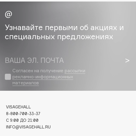
Cadence
Capelli Dorati
Узнавайте первыми об акциях и
Carbon Theory
специальных предложениях
Carmex
Carolina Herrera
Catrice
ВАША ЭЛ. ПОЧТА
Celimax
Согласен на получение
рассылки
Cettua
рекламно-информационных
Chupa Chups
материалов
Clarette
Clarins
Clarins Precious
VISAGEHALL
Clinique
8-800-700-33-37
C 9:00 ДО 21:00
Clive Christian
INFO@VISAGEHALL.RU
Club De Nuit