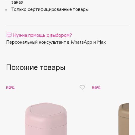
заказ
Apagard
Только сертифицированные товары
Aravia Professional
Arcadia
Archetype
Нужна помощь с выбором?
Architect Demidoff
Персональный консультант в WhatsApp и Max
ARIVE MAKEUP
Art&Fact
Похожие товары
Art-Visage
Artdeco
Astra
50%
50%
Atelier Rebul
Augustinus Bader
Aveda
Avene