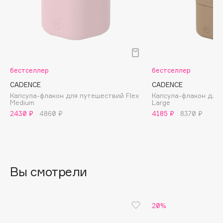
B
Babor
Baffy
Balmain Hair Couture
ЭКСКЛЮЗИВ
бестселлер
бестселлер
Banderas
Basicare
CADENCE
CADENCE
Капсула-флакон для путешествий Flex
Капсула-флакон для 
Batiste
Medium
Large
Beauty Bomb
2430 ₽
4860 ₽
4185 ₽
8370 ₽
Beauty Pati
Beautyblades
НОВИНКА
beautyblender
Вы смотрели
Bebble
Beverly Hills Polo Club
Biodance
20%
Bioderma