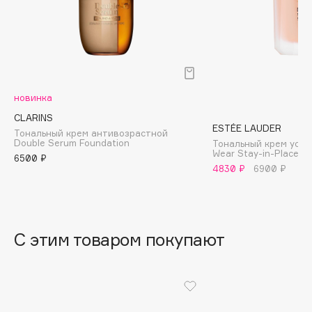
B
Babor
Baffy
Balmain Hair Couture
ЭКСКЛЮЗИВ
новинка
Banderas
CLARINS
Basicare
ESTÉE LAUDER
Тональный крем антивозрастной
Batiste
Double Serum Foundation
Тональный крем усто
Wear Stay-in-Place 
Beauty Bomb
6500 ₽
4830 ₽
6900 ₽
Beauty Pati
Beautyblades
НОВИНКА
beautyblender
С этим товаром покупают
Bebble
Beverly Hills Polo Club
Biodance
Bioderma