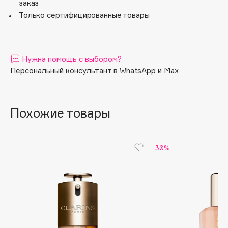
заказ
отпечатыванию и воздействию влаги.
Apagard
Только сертифицированные товары
Aravia Professional
Arcadia
Archetype
Нужна помощь с выбором?
Architect Demidoff
Персональный консультант в WhatsApp и Max
ARIVE MAKEUP
Art&Fact
Похожие товары
Art-Visage
Artdeco
Astra
30%
Atelier Rebul
Augustinus Bader
Aveda
Avene