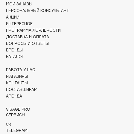
Collagenina
МОИ ЗАКАЗЫ
ПЕРСОНАЛЬНЫЙ КОНСУЛЬТАНТ
Consly
АКЦИИ
Corimo
ИНТЕРЕСНОЕ
CosRX
ПРОГРАММА ЛОЯЛЬНОСТИ
ДОСТАВКА И ОПЛАТА
Cottolina
ВОПРОСЫ И ОТВЕТЫ
Crescina
БРЕНДЫ
Cunzite
КАТАЛОГ
Curaprox
РАБОТА У НАС
МАГАЗИНЫ
D
КОНТАКТЫ
ПОСТАВЩИКАМ
АРЕНДА
d'Alba
DABO
VISAGE PRO
DARLING*
СЕРВИСЫ
Darphin
VK
TELEGRAM
Davines