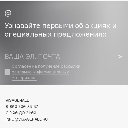
Cadence
Capelli Dorati
Узнавайте первыми об акциях и
Carbon Theory
специальных предложениях
Carmex
Carolina Herrera
Catrice
ВАША ЭЛ. ПОЧТА
Celimax
Согласен на получение
рассылки
Cettua
рекламно-информационных
Chupa Chups
материалов
Clarette
Clarins
Clarins Precious
VISAGEHALL
НОВИНКА
8-800-700-33-37
Clinique
C 9:00 ДО 21:00
Clive Christian
INFO@VISAGEHALL.RU
Club De Nuit