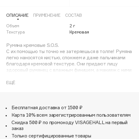
Adele for you
Финал лета
Advante
ЭКСКЛЮЗИВ
ОПИСАНИЕ
ПРИМЕНЕНИЕ
СОСТАВ
1 АВГ - 31 АВГ
Aesop
Объем
2 г
Age Stop
Текстура
Кремовая
ЭКСКЛЮЗИВ
AHFA Cosmetics
Румяна кремовые S.O.S.
Ajmal
С их помощью ты точно не затеряешься в толпе! Румяна
легко наносятся кистью, спонжем и даже пальчиками
Alix Avien
благодаря кремовой текстуре. Они придают лицу
Allies of Skin
здоровый румянец с влажным финишем, а макияж с ними
AMAN
телепортирует в солнечное лето.
ЕЩЁ
Amina Daudova Brushes
Amouage
Amuleto Di Casa
Бесплатная доставка от 1500 ₽
Angiopharm
ЭКСКЛЮЗИВ
Карта 10% всем зарегистрированным пользователям
Annbeauty
Скидка 500 ₽ по промокоду VISAGEHALL на первый
заказ
Anua
Только сертифицированные товары
Apadent