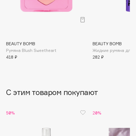
B
Babor
Baffy
Balmain Hair Couture
ЭКСКЛЮЗИВ
Banderas
BEAUTY BOMB
BEAUTY BOMB
Румяна Blush Sweetheart
Жидкие румяна для 
Basicare
418 ₽
282 ₽
Batiste
Beauty Bomb
Beauty Pati
Beautyblades
НОВИНКА
С этим товаром покупают
beautyblender
Bebble
Beverly Hills Polo Club
50%
20%
Biodance
Bioderma