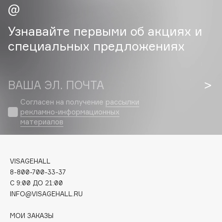
Cadence
Узнавайте первыми об акциях и
Capelli Dorati
специальных предложениях
Carbon Theory
Carmex
Carolina Herrera
ВАША ЭЛ. ПОЧТА
Catrice
Согласен на получение
рассылки
Celimax
рекламно-информационных
Cettua
материалов
Chupa Chups
Clarette
Clarins
VISAGEHALL
Clarins Precious
8-800-700-33-37
C 9:00 ДО 21:00
Clinique
INFO@VISAGEHALL.RU
Clive Christian
Club De Nuit
МОИ ЗАКАЗЫ