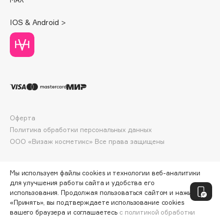
Deonica
Dessange
IOS & Android >
Dior
Divage
Dolce & Gabbana
Dolomit
Dorco
DP Daily Perfection
Dr. Vranjes Firenze
Оферта
Политика обработки персональных данных
Dr.Althea
ООО «Визаж косметикс» Все права защищены
Dr.Ceuracle
Dr.Jart+
DSD de Luxe
Мы используем файлы cookies и технологии веб-аналитики
для улучшения работы сайта и удобства его
Dyson
использования. Продолжая пользоваться сайтом и нажимая
«Принять», вы подтверждаете использование cookies
вашего браузера и соглашаетесь
с политикой обработки