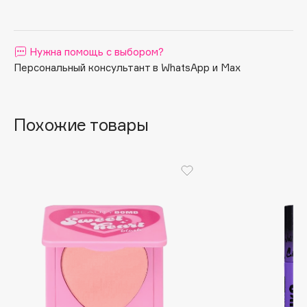
Apagard
Aravia Professional
Нужна помощь с выбором?
Arcadia
Персональный консультант в WhatsApp и Max
Archetype
Architect Demidoff
ARIVE MAKEUP
Похожие товары
Art&Fact
Art-Visage
Artdeco
Astra
Atelier Rebul
Augustinus Bader
Aveda
Avene