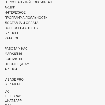
ПЕРСОНАЛЬНЫЙ КОНСУЛЬТАНТ
Collagenina
АКЦИИ
Consly
ИНТЕРЕСНОЕ
Corimo
ПРОГРАММА ЛОЯЛЬНОСТИ
CosRX
ДОСТАВКА И ОПЛАТА
ВОПРОСЫ И ОТВЕТЫ
Cottolina
БРЕНДЫ
Crescina
КАТАЛОГ
Cunzite
Curaprox
РАБОТА У НАС
МАГАЗИНЫ
КОНТАКТЫ
D
ПОСТАВЩИКАМ
АРЕНДА
d'Alba
VISAGE PRO
DABO
СЕРВИСЫ
DARLING*
VK
Darphin
TELEGRAM
WHATSAPP
Davines
MAX