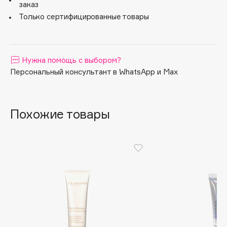
Без парабенов и глютена. Дерматологически
заказ
протестирован.
Apagard
Только сертифицированные товары
Aravia Professional
Arcadia
Archetype
Нужна помощь с выбором?
Architect Demidoff
Персональный консультант в WhatsApp и Max
ARIVE MAKEUP
Art&Fact
Похожие товары
Art-Visage
Artdeco
Astra
Atelier Rebul
Augustinus Bader
Aveda
Avene