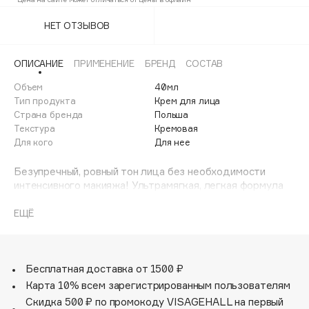
20 light to medium
Adele for you
Финал лета
НЕТ ОТЗЫВОВ
Advante
30 medium
ЭКСКЛЮЗИВ
1 АВГ - 31 АВГ
Aesop
ОПИСАНИЕ
ПРИМЕНЕНИЕ
БРЕНД
СОСТАВ
Age Stop
ЭКСКЛЮЗИВ
Объем
40мл
AHFA Cosmetics
Тип продукта
Крем для лица
Ajmal
Страна бренда
Польша
Текстура
Кремовая
Alix Avien
Для кого
Для нее
Allies of Skin
AMAN
Безупречный, ровный тон лица без необходимости
интенсивного макияжа! Ультрамягкая, легкая формула
Amina Daudova Brushes
помогает скорректировать недостатки кожи и
Amouage
выровнять ее тон. Обеспечивает гладкое ощущение,
ЕЩЁ
идеальную смешиваемость и прозрачное покрытие с
Amuleto Di Casa
сияющим финишем.
Angiopharm
ЭКСКЛЮЗИВ
Содержит высокоэффективные увлажняющие
Annbeauty
компоненты для дополнительного увлажнения. Фактор
Бесплатная доставка от 1500 ₽
защиты SPF 15 UVA / UVB. Для всех типов кожи.
Карта 10% всем зарегистрированным пользователям
Anua
Доступен в 4 различных цветовых вариантах.
Скидка 500 ₽ по промокоду VISAGEHALL на первый
Apadent