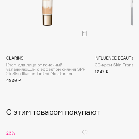
B
Babor
Baffy
Balmain Hair Couture
ЭКСКЛЮЗИВ
Banderas
Basicare
CLARINS
INFLUENCE BEAUTY
Batiste
Крем для лица оттеночный
СС-крем Skin Transfo
увлажняющий с эффектом сияния SPF
Beauty Bomb
1047 ₽
25 Skin Illusion Tinted Moisturizer
Beauty Pati
4900 ₽
Beautyblades
НОВИНКА
beautyblender
Bebble
С этим товаром покупают
Beverly Hills Polo Club
Biodance
Bioderma
20%