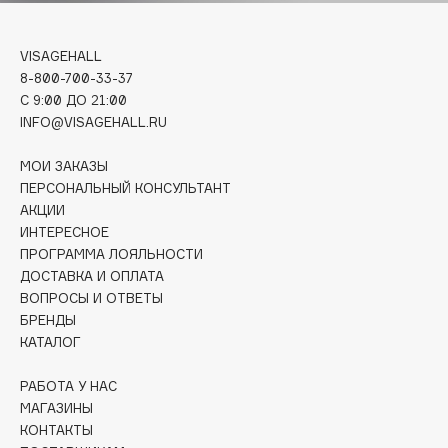
Deonica
Dessange
VISAGEHALL
Dior
8-800-700-33-37
Divage
C 9:00 ДО 21:00
INFO@VISAGEHALL.RU
Dolce & Gabbana
Dolomit
МОИ ЗАКАЗЫ
Dorco
ПЕРСОНАЛЬНЫЙ КОНСУЛЬТАНТ
DP Daily Perfection
АКЦИИ
ИНТЕРЕСНОЕ
Dr. Vranjes Firenze
ПРОГРАММА ЛОЯЛЬНОСТИ
Dr.Althea
ДОСТАВКА И ОПЛАТА
Dr.Ceuracle
ВОПРОСЫ И ОТВЕТЫ
БРЕНДЫ
Dr.Jart+
КАТАЛОГ
DSD de Luxe
Dyson
РАБОТА У НАС
МАГАЗИНЫ
КОНТАКТЫ