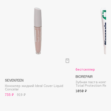
Biomed
Biorepair
Blanx
Blistex
BLOME
Boadicea The Victorious
Bobbi Brown
BOOMSHOP
BORK
Brunello Cucinelli
бестселлер
Bvlgari
BIOREPAIR
by TERRY
SEVEN7EEN
Зубная паста компле
BY WISHTREND
Total Protection Repa
Консилер жидкий Ideal Cover Liquid
Concelar
1050 ₽
Byredo
735 ₽
919 ₽
C