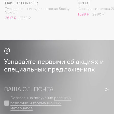
Collagenina
MAKE UP FOR EVER
INGLOT
Тушь для ресниц удлинняющая Smoky
Кисть для макияжа 2
Consly
Stretch
1600 ₽
2000 ₽
Corimo
2017 ₽
2689 ₽
CosRX
Cottolina
Crescina
Cunzite
Curaprox
Узнавайте первыми об акциях и
специальных предложениях
D
d'Alba
ВАША ЭЛ. ПОЧТА
DABO
DARLING*
Согласен на получение
рассылки
рекламно-информационных
Darphin
материалов
Davines