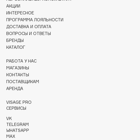
Collagenina
АКЦИИ
Consly
ИНТЕРЕСНОЕ
ПРОГРАММА ЛОЯЛЬНОСТИ
Corimo
ДОСТАВКА И ОПЛАТА
CosRX
ВОПРОСЫ И ОТВЕТЫ
Cottolina
БРЕНДЫ
КАТАЛОГ
Crescina
Cunzite
РАБОТА У НАС
Curaprox
МАГАЗИНЫ
КОНТАКТЫ
ПОСТАВЩИКАМ
D
АРЕНДА
d'Alba
VISAGE PRO
СЕРВИСЫ
DABO
VK
DARLING*
TELEGRAM
Darphin
WHATSAPP
MAX
Davines