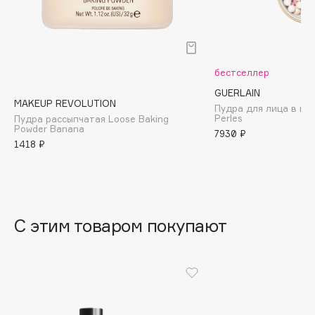
B
Babor
Baffy
бестселлер
Balmain Hair Couture
ЭКСКЛЮЗИВ
GUERLAIN
Banderas
MAKEUP REVOLUTION
Пудра для лица в ша
Perles
Пудра рассыпчатая Loose Baking
Basicare
Powder Banana
7930 ₽
Batiste
1418 ₽
Beauty Bomb
Beauty Pati
Beautyblades
НОВИНКА
beautyblender
С этим товаром покупают
Bebble
Beverly Hills Polo Club
Biodance
Bioderma