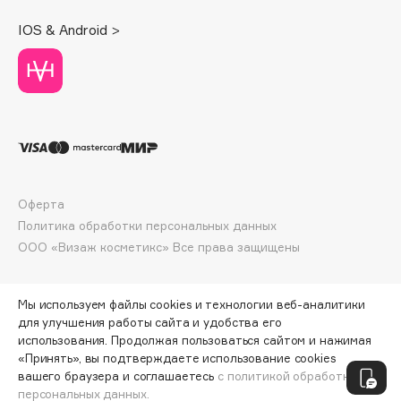
Deonica
IOS & Android >
Dessange
Dior
Divage
Dolce & Gabbana
Dolomit
Dorco
DP Daily Perfection
Оферта
Dr. Vranjes Firenze
Политика обработки персональных данных
Dr.Althea
ООО «Визаж косметикс» Все права защищены
Dr.Ceuracle
Dr.Jart+
Мы используем файлы cookies и технологии веб-аналитики
DSD de Luxe
для улучшения работы сайта и удобства его
использования. Продолжая пользоваться сайтом и нажимая
Dyson
«Принять», вы подтверждаете использование cookies
ПО ЗОЛОТОЙ КАРТЕ:
1276 ₽
вашего браузера и соглашаетесь
с политикой обработки
персональных данных.
ДОБАВИТЬ В КОРЗИНУ
1418 ₽