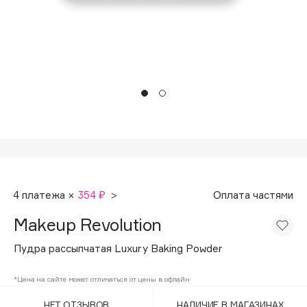
Подарки
Tom Ford
HFC
Для дома
Angiopharm
Техника
KIKO Milano
Estée Lauder
Clarins
0 - 9
100BON
4 платежа ×
354 ₽
>
Оплата частями
22|11
Makeup Revolution
A
Пудра рассыпчатая Luxury Baking Powder
Acqua di Parma
*Цена на сайте может отличаться от цены в офлайн
Acque di Italia
НЕТ ОТЗЫВОВ
НАЛИЧИЕ В МАГАЗИНАХ