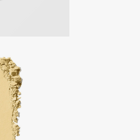
Consly
Corimo
CosRX
Cottolina
Crescina
Cunzite
Curaprox