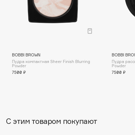
Eigshow
EpilProfi
Elemis
Erborian
Elian Russia
Essence
Elie Saab
Essential Parfums Paris
BOBBI BROWN
BOBBI BRO
Пудра компактная Sheer Finish Blurring
Пудра расс
F
Powder
Powder
7500 ₽
7500 ₽
FANE
Flipper
Farmstay
FLOEMA
Felce Azzurra
Floraïku
Fillerina
Forlle'd
ЭКСКЛЮЗИВ
Fiona Franchimon
С этим товаром покупают