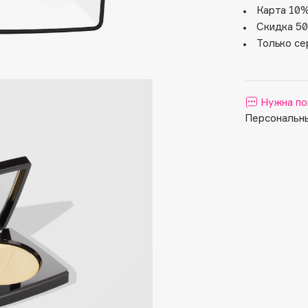
Aveda
Карта 10%
Avene
Скидка 50
Только се
Нужна по
Персональны
Boadicea The Victorious
Bobbi Brown
BOOMSHOP
BORK
Brunello Cucinelli
Bvlgari
by TERRY
BY WISHTREND
Byredo