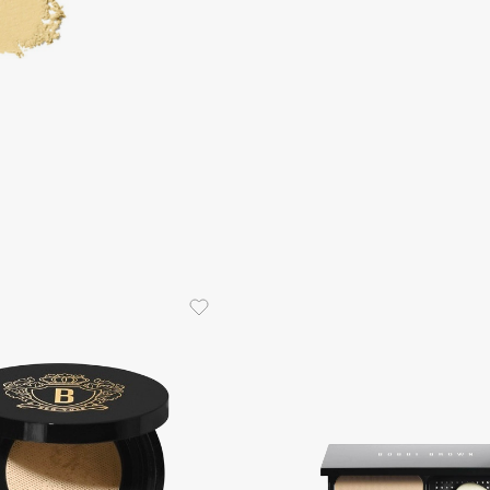
Dr.Althea
Dr.Ceuracle
Dr.Jart+
DSD de Luxe
Dyson
Estrâde
Estée Lauder
Etat Pur
Etude House