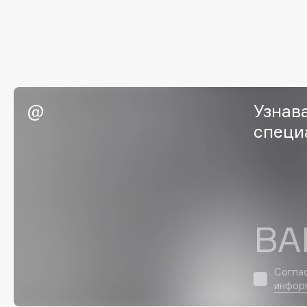
I
I Love My Hair
INGLOT
Iceberg
Initio
Узнав
Icon Skin
Insight Professional
Influence Beauty
Institut Esthederm
специ
J
ВА
James Read
Janeke
Jan Marini
Jimmy Choo
ЭКСКЛЮЗИВ
JMsolution
Согла
Jane Iredale
инфор