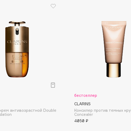
Gourmandise
Grace Day
Guerlain
Guess
бестселлер
Holika Holika
CLARINS
Holly Polly
крем антивозрастной Double
Консилер против темных круг
Holy Land
dation
Concealer
4050 ₽