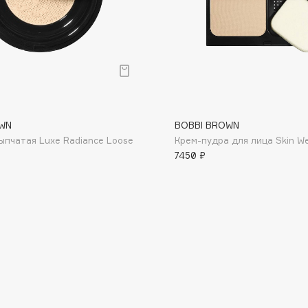
Etude organix
Eva Mosaic
Ex Nihilo
EXOARI L
WN
BOBBI BROWN
ыпчатая Luxe Radiance Loose
Крем-пудра для лица Skin We
7450 ₽
Fragrance Du Bois
Frederic Malle
Frudia
Funny Organix