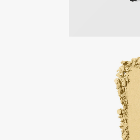
BLOME
C
Cadence
Chupa Chups
Capelli Dorati
Clarette
Carbon Theory
Clarins
Carmex
Clarins Precious
НОВИНКА
Carolina Herrera
Clinique
Catrice
Clive Christian
Celimax
Club De Nuit
Cettua
Collagenina