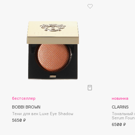
G
Garnier
Giardino Magico
Gecko
Gillette
Geltek
Givenchy
Genosys
Global Keratin
ЭКСКЛЮЗИВ
Global White
Geomar
H
бестселлер
новинка
Hadat Cosmetics
HELIBEAUTY
BOBBI BROWN
CLARINS
Hamis
Hempz
Тени для век Luxe Eye Shadow
Тональный 
Hapica
HFC
Serum Foun
5650 ₽
6500 ₽