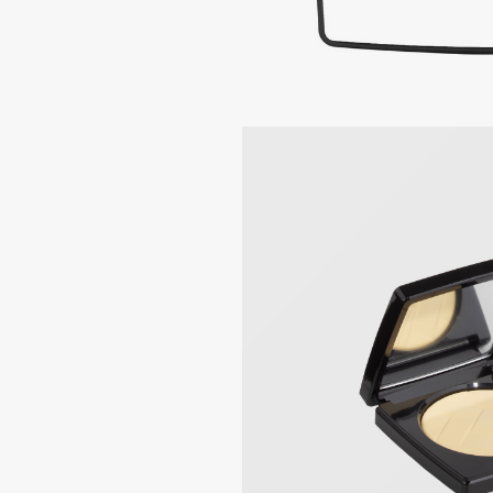
Aravia Professional
Alix Avien
Arcadia
Allies of Skin
Archetype
AMAN
B
Babor
beautyblender
Baffy
Bebble
Balmain Hair Couture
Beverly Hills Polo Club
ЭКСКЛЮЗИВ
Biodance
Banderas
Bioderma
Basicare
Biomed
Batiste
Biorepair
Beauty Bomb
Blanx
Beauty Pati
Blistex
Beautyblades
НОВИНКА