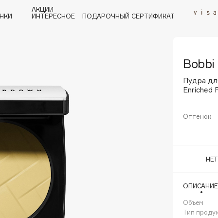
АКЦИИ
НКИ
ИНТЕРЕСНОЕ
ПОДАРОЧНЫЙ СЕРТИФИКАТ
Bobbi
P
Q
R
S
T
U
V
W
Y
Z
А - Я
Пудра для
Enriched 
Оттенок
Angiopharm
KIKO Milano
НЕ
Estée Lauder
Clarins
ОПИСАНИЕ
Объем
Тип проду