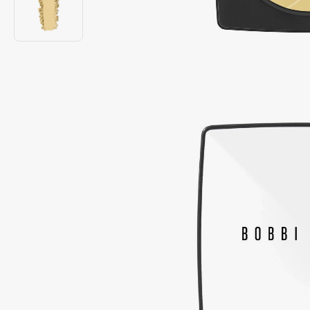
Подарки
0 - 9
Для дома
100BON
22|11
Техника
A
Acqua di Parma
Amina Daudova Brushes
Acque di Italia
Amouage
Adele for you
Amuleto Di Casa
Advante
Angiopharm
ЭКСКЛЮЗИВ
ЭКСКЛЮЗИВ
Aesop
Annbeauty
Age Stop
Anua
ЭКСКЛЮЗИВ
Apadent
AHFA Cosmetics
Apagard
Ajmal