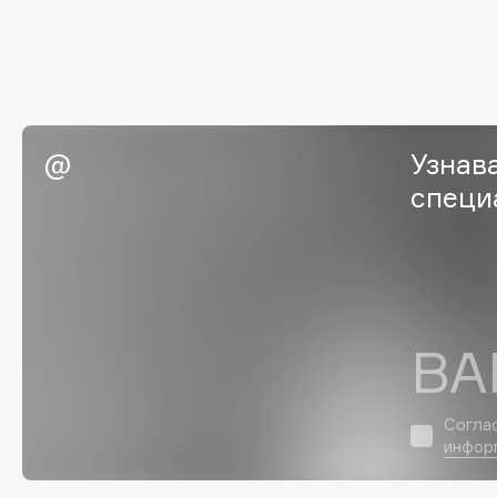
I
I Love My Hair
INGLOT
Узнав
Iceberg
Initio
специ
Icon Skin
Insight Professional
Influence Beauty
Institut Esthederm
J
ВА
James Read
Janeke
Согла
Jan Marini
Jimmy Choo
ЭКСКЛЮЗИВ
инфор
JMsolution
Jane Iredale