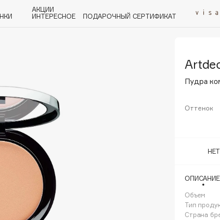
АКЦИИ
НКИ
ИНТЕРЕСНОЕ
ПОДАРОЧНЫЙ СЕРТИФИКАТ
Artde
P
Q
R
S
T
U
V
W
Y
Z
А - Я
Пудра ком
Оттенок
Angiopharm
НЕ
KIKO Milano
Estée Lauder
ОПИСАНИЕ
Clarins
Объем
Тип проду
Страна бр