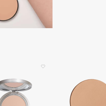
Dr.Althea
Dr.Ceuracle
Dr.Jart+
DSD de Luxe
Dyson
Estée Lauder
Etat Pur
Etude House
Etude organix