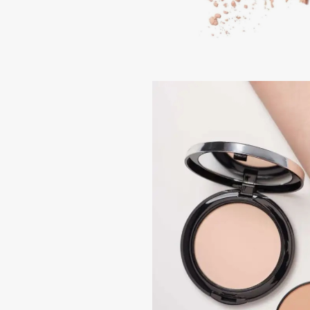
BLOME
C
Cadence
Chupa Chups
Capelli Dorati
Clarette
Carbon Theory
Clarins
Carmex
Clarins Precious
НОВИНКА
Carolina Herrera
Clinique
Catrice
Clive Christian
Celimax
Club De Nuit
Cettua
Collagenina