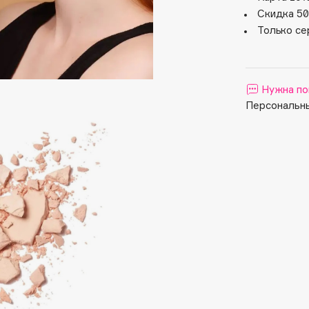
Aveda
Скидка 50
Avene
Только се
Нужна по
Персональны
Boadicea The Victorious
Bobbi Brown
BOOMSHOP
BORK
Brunello Cucinelli
Bvlgari
by TERRY
BY WISHTREND
Byredo