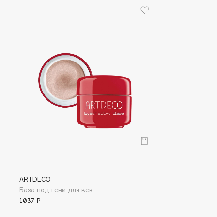
G
Garnier
Giardino Magico
Gecko
Gillette
Geltek
Givenchy
Genosys
Global Keratin
ЭКСКЛЮЗИВ
Global White
Geomar
H
Hadat Cosmetics
HELIBEAUTY
ARTDECO
Hamis
Hempz
База под тени для век
Hapica
HFC
1037 ₽