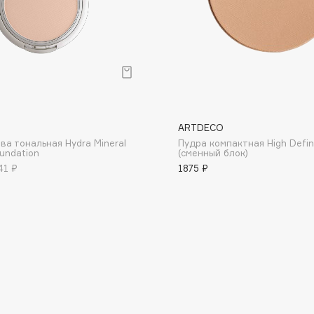
Eva Mosaic
Ex Nihilo
EXOARI L
ARTDECO
ва тональная Hydra Mineral
Пудра компактная High Defin
undation
(сменный блок)
41 ₽
1875 ₽
Fragrance Du Bois
Frederic Malle
Frudia
Funny Organix