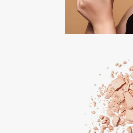
Aravia Professional
Alix Avien
Arcadia
Allies of Skin
Archetype
AMAN
B
Babor
beautyblender
Baffy
Bebble
Balmain Hair Couture
Beverly Hills Polo Club
ЭКСКЛЮЗИВ
Biodance
Banderas
Bioderma
Basicare
Biomed
Batiste
Biorepair
Beauty Bomb
Blanx
Beauty Pati
Blistex
Beautyblades
НОВИНКА