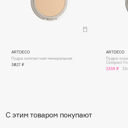
EGIA
EpilProfi
Eigshow
Erborian
Elemis
Essence
Elian Russia
Essential Parfums Paris
Elie Saab
Estrâde
ARTDECO
ARTDECO
Пудра компактная минеральная
Пудра-осно
Compact Fo
3027 ₽
F
2339 ₽
33
FANE
Flipper
Farmstay
FLOEMA
Felce Azzurra
Floraïku
Fillerina
Forlle'd
ЭКСКЛЮЗИВ
С этим товаром покупают
Fiona Franchimon