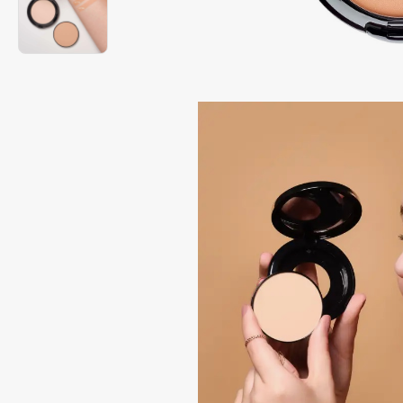
Подарки
0 - 9
Для дома
100BON
22|11
Техника
A
Acqua di Parma
Amina Daudova Brushes
Acque di Italia
Amouage
Adele for you
Amuleto Di Casa
Advante
Angiopharm
ЭКСКЛЮЗИВ
ЭКСКЛЮЗИВ
Aesop
Annbeauty
Age Stop
Anua
ЭКСКЛЮЗИВ
Apadent
AHFA Cosmetics
Apagard
Ajmal