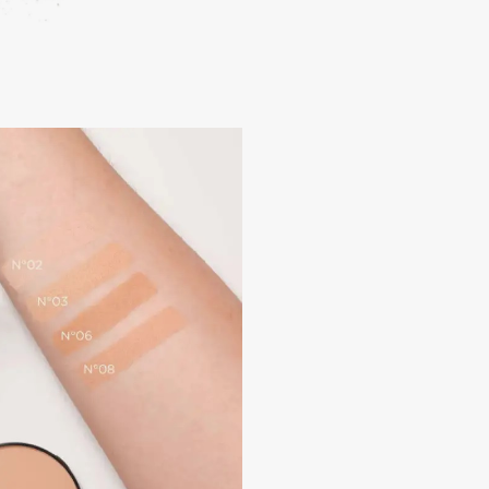
Consly
Corimo
CosRX
Cottolina
Crescina
Cunzite
Curaprox