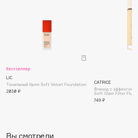
Biomed
Biorepair
Blanx
Blistex
BLOME
Boadicea The Victorious
Bobbi Brown
BOOMSHOP
бестселлер
BORK
LIC
Brunello Cucinelli
CATRICE
Тональный Крем Soft Velvet Foundation
Bvlgari
Флюид с эффектом м
2030 ₽
Soft Glam Filter Fluid
by TERRY
749 ₽
BY WISHTREND
Byredo
Вы смотрели
C