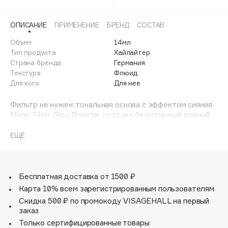
Adele for you
Финал лета
Advante
ЭКСКЛЮЗИВ
ОПИСАНИЕ
ПРИМЕНЕНИЕ
БРЕНД
СОСТАВ
1 АВГ - 31 АВГ
Aesop
Объем
14мл
Age Stop
Тип продукта
Хайлайтер
ЭКСКЛЮЗИВ
Страна бренда
Германия
AHFA Cosmetics
Текстура
Флюид
Ajmal
Для кого
Для нее
Alix Avien
Фильтр не нужен: тональная основа с эффектом сияния
Allies of Skin
Magic Filter Glow Booster создает безупречный ровный
AMAN
тон лица.
Её можно использовать как под макияж, так и
ЕЩЁ
Amina Daudova Brushes
самостоятельно. Легкое покрытие скрывает
Amouage
несовершенства и покраснения.
Таким образом, вы создаете идеальную базу для
Amuleto Di Casa
создания своих любимых образов или воплощения
Бесплатная доставка от 1500 ₽
Angiopharm
ЭКСКЛЮЗИВ
трендов.
Карта 10% всем зарегистрированным пользователям
Или вы можете оставаться естественной и
Annbeauty
Скидка 500 ₽ по промокоду VISAGEHALL на первый
наслаждаться сиянием, которое дарит вашей коже
заказ
Anua
тональная основа Magic Filter Glow Booster.
Только сертифицированные товары
Apadent