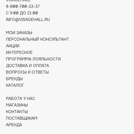
Deonica
8-800-700-33-37
C 9:00 ДО 21:00
Dessange
INFO@VISAGEHALL.RU
Dior
Divage
МОИ ЗАКАЗЫ
Dolce & Gabbana
ПЕРСОНАЛЬНЫЙ КОНСУЛЬТАНТ
АКЦИИ
Dolomit
ИНТЕРЕСНОЕ
Dorco
ПРОГРАММА ЛОЯЛЬНОСТИ
DP Daily Perfection
ДОСТАВКА И ОПЛАТА
Dr. Vranjes Firenze
ВОПРОСЫ И ОТВЕТЫ
БРЕНДЫ
Dr.Althea
КАТАЛОГ
Dr.Ceuracle
Dr.Jart+
РАБОТА У НАС
МАГАЗИНЫ
DSD de Luxe
КОНТАКТЫ
Dyson
ПОСТАВЩИКАМ
АРЕНДА