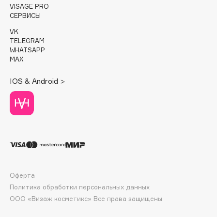
E
VISAGE PRO
СЕРВИСЫ
Eat My
VK
Ecolatier
TELEGRAM
WHATSAPP
Ecotools
MAX
EGIA
Eigshow
IOS & Android >
Elemis
Elian Russia
Elie Saab
Ella Bartsueva Brushes
EMBRACE Haircare
Emmanuelle Jane
Enough
Оферта
EpilProfi
Политика обработки персональных данных
ООО «Визаж косметикс» Все права защищены
Erborian
Essence