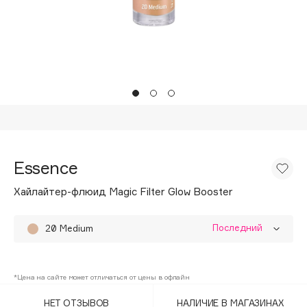
Подарки
Tom Ford
HFC
Для дома
Angiopharm
Техника
KIKO Milano
Estée Lauder
Clarins
0 - 9
Essence
100BON
Хайлайтер-флюид Magic Filter Glow Booster
22|11
Последний
20 Medium
A
10 Light
Acqua di Parma
*Цена на сайте может отличаться от цены в офлайн
30 Mediun/Tan
Acque di Italia
НЕТ ОТЗЫВОВ
НАЛИЧИЕ В МАГАЗИНАХ