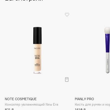
Cadence
Capelli Dorati
Carbon Theory
Carmex
Carolina Herrera
Catrice
Celimax
Cettua
Chupa Chups
Clarette
Clarins
Clarins Precious
НОВИНКА
Clinique
NOTE COSMETIQUE
MANLY PRO
Clive Christian
Консилер увлажняющий New Era
Кисть для румян и ко
Club De Nuit
821 ₽
1610 ₽