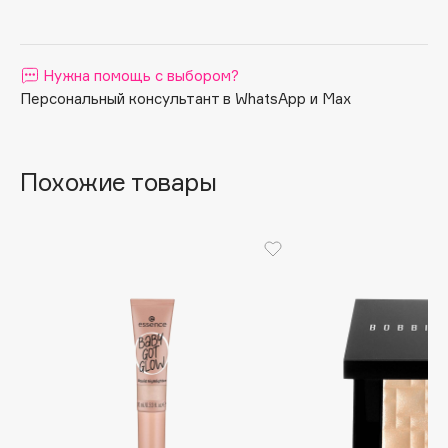
Apagard
Aravia Professional
Нужна помощь с выбором?
Arcadia
Персональный консультант в WhatsApp и Max
Archetype
Architect Demidoff
ARIVE MAKEUP
Похожие товары
Art&Fact
Art-Visage
Artdeco
Astra
Atelier Rebul
Augustinus Bader
Aveda
Avene