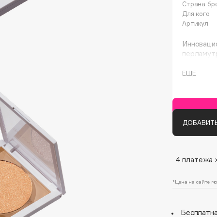
Страна бр
Для кого
Артикул
Инноваци
перламут
бесшовны
цветопер
ЕЩЁ
использов
Architect Demidoff
ARIVE MAKEUP
ДОБАВИТЬ
Art&Fact
Art-Visage
4 платежа 
Artdeco
Astra
*Цена на сайте мо
Atelier Rebul
Augustinus Bader
Бесплатна