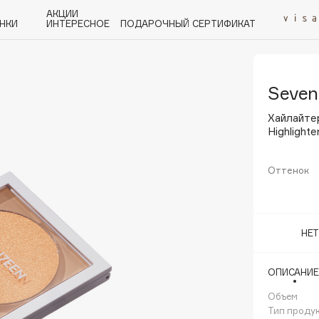
АКЦИИ
НКИ
ИНТЕРЕСНОЕ
ПОДАРОЧНЫЙ СЕРТИФИКАТ
Seven
P
Q
R
S
T
U
V
W
Y
Z
А - Я
Хайлайте
Highlighte
Оттенок
Angiopharm
KIKO Milano
НЕ
Estée Lauder
Clarins
ОПИСАНИЕ
Объем
Тип проду