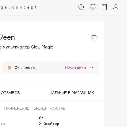
7een
р мультиколор Glow Magic
r
Последний
06, золотые лучи
05,бронзовое золото
Т ОТЗЫВОВ
НАЛИЧИЕ В МАГАЗИНАХ
ПРИМЕНЕНИЕ
БРЕНД
СОСТАВ
8г
кта
Хайлайтер