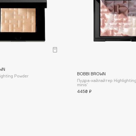
Consly
Corimo
р
CosRX
WN
Cottolina
BOBBI BROWN
ighting Powder
Пудра-хайлайтер Highlightin
Crescina
minis'
Cunzite
4450 ₽
Curaprox