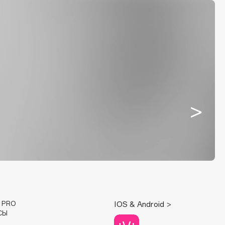
E PRO
IOS & Android >
СЫ