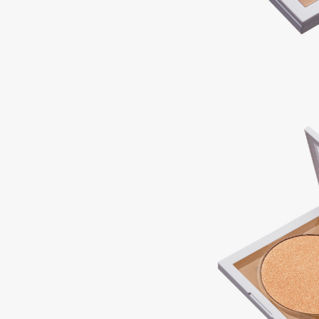
Подарки
0 - 9
Для дома
100BON
22|11
Техника
A
Acqua di Parma
Amina Daudova Brushes
Acque di Italia
Amouage
Adele for you
Amuleto Di Casa
Advante
Angiopharm
ЭКСКЛЮЗИВ
ЭКСКЛЮЗИВ
Aesop
Annbeauty
Age Stop
Anua
ЭКСКЛЮЗИВ
Apadent
AHFA Cosmetics
Apagard
Ajmal