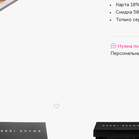
Aveda
Карта 10%
Avene
Скидка 50
Только се
Нужна по
Персональны
Boadicea The Victorious
Bobbi Brown
BOOMSHOP
BORK
Brunello Cucinelli
Bvlgari
by TERRY
BY WISHTREND
Byredo