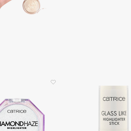
Dr.Althea
Dr.Ceuracle
Dr.Jart+
DSD de Luxe
Dyson
Estrâde
Estée Lauder
Etat Pur
Etude House