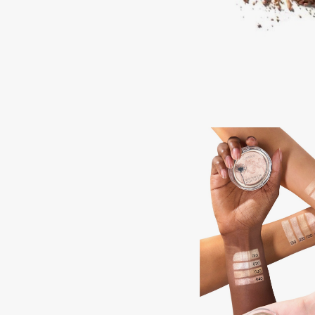
BLOME
C
Cadence
Chupa Chups
Capelli Dorati
Clarette
Carbon Theory
Clarins
Carmex
Clarins Precious
НОВИНКА
Carolina Herrera
Clinique
Catrice
Clive Christian
Celimax
Club De Nuit
Cettua
Collagenina