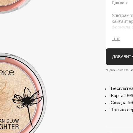
Для кого
Ультрамяг
хайлайтер
формула 
сливается
ЕЩЁ
ДОБАВИТЬ
Architect Demidoff
*Цена на сайте мо
ARIVE MAKEUP
Art&Fact
Бесплатна
Art-Visage
Карта 10%
Artdeco
Скидка 50
Astra
Только се
Atelier Rebul
Augustinus Bader