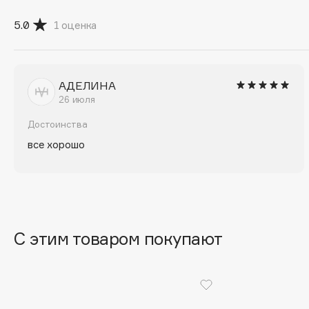
G
5.0
1
оценка
Garnier
Giardino Magico
Gecko
Gillette
АДЕЛИНА
Geltek
Givenchy
26 июля
Genosys
Global Keratin
ЭКСКЛЮЗИВ
Достоинства
Global White
Geomar
все хорошо
H
Hadat Cosmetics
HELIBEAUTY
С этим товаром покупают
Hamis
Hempz
Hapica
HFC