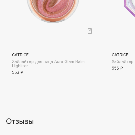
Eigshow
EpilProfi
Elemis
Erborian
Elian Russia
Essence
Elie Saab
Essential Parfums Paris
CATRICE
CATRICE
Хайлайтер для лица Aura Glam Balm
Хайлайтер 
F
Highliter
553 ₽
553 ₽
FANE
Flipper
Farmstay
FLOEMA
Felce Azzurra
Floraïku
Fillerina
Forlle'd
ЭКСКЛЮЗИВ
Fiona Franchimon
Отзывы