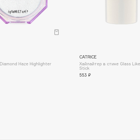
Etude organix
Eva Mosaic
Ex Nihilo
EXOARI L
CATRICE
Diamond Haze Highlighter
Хайлайтер в стике Glass Like
Stick
553 ₽
Fragrance Du Bois
Frederic Malle
Frudia
Funny Organix