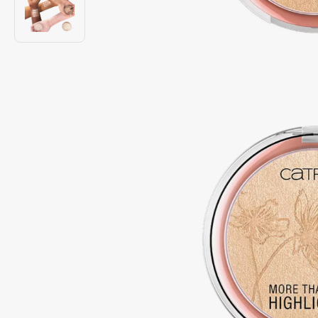
Подарки
0 - 9
Для дома
100BON
22|11
Техника
A
Acqua di Parma
Amina Daudova Brushes
Acque di Italia
Amouage
Adele for you
Amuleto Di Casa
Advante
Angiopharm
ЭКСКЛЮЗИВ
ЭКСКЛЮЗИВ
Aesop
Annbeauty
Age Stop
Anua
ЭКСКЛЮЗИВ
Apadent
AHFA Cosmetics
Apagard
Ajmal