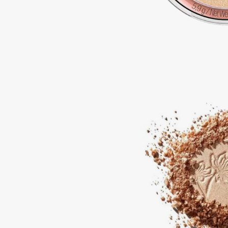
Aravia Professional
Alix Avien
Arcadia
Allies of Skin
Archetype
AMAN
B
Babor
beautyblender
Baffy
Bebble
Balmain Hair Couture
Beverly Hills Polo Club
ЭКСКЛЮЗИВ
Biodance
Banderas
Bioderma
Basicare
Biomed
Batiste
Biorepair
Beauty Bomb
Blanx
Beauty Pati
Blistex
Beautyblades
НОВИНКА