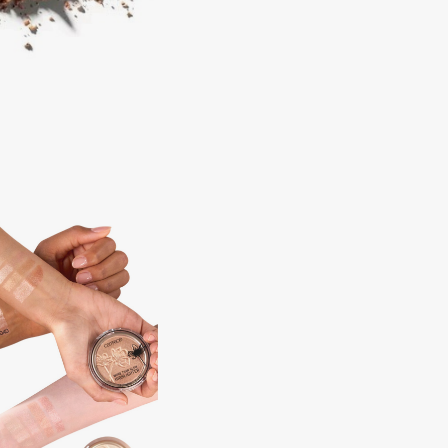
Consly
Corimo
CosRX
Cottolina
Crescina
Cunzite
Curaprox