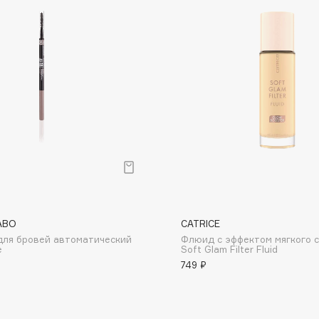
Institute Estelare
Instytutum
invisibobble
IS Clinical
ABO
CATRICE
для бровей автоматический
Флюид с эффектом мягкого 
Jo Malone London
e
Soft Glam Filter Fluid
Juliette Has A Gun
749 ₽
Juvena