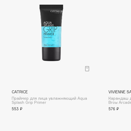
I
I Love My Hair
INGLOT
Iceberg
Initio
Icon Skin
Insight Professional
Influence Beauty
Institut Esthederm
J
CATRICE
VIVIENNE S
Праймер для лица увлажняющий Aqua
Карандаш 
James Read
Janeke
Splash Grip Primer
Brow Arcad
Jan Marini
Jimmy Choo
553 ₽
576 ₽
ЭКСКЛЮЗИВ
JMsolution
Jane Iredale