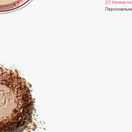
Aveda
Нужна по
Avene
Персональны
Boadicea The Victorious
Bobbi Brown
BOOMSHOP
BORK
Brunello Cucinelli
Bvlgari
by TERRY
BY WISHTREND
Byredo