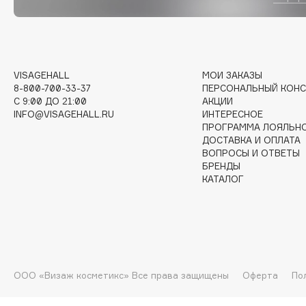
I
I Love My Hair
INGLOT
VISAGEHALL
МОИ ЗАКАЗЫ
Iceberg
Initio
8-800-700-33-37
ПЕРСОНАЛЬНЫЙ КОНС
C 9:00 ДО 21:00
АКЦИИ
Icon Skin
Insight Professional
INFO@VISAGEHALL.RU
ИНТЕРЕСНОЕ
Influence Beauty
Institut Esthederm
ПРОГРАММА ЛОЯЛЬН
ДОСТАВКА И ОПЛАТА
ВОПРОСЫ И ОТВЕТЫ
БРЕНДЫ
КАТАЛОГ
J
James Read
Janeke
Jan Marini
Jimmy Choo
ЭКСКЛЮЗИВ
JMsolution
Jane Iredale
ООО «Визаж косметикс» Все права защищены
Оферта
По