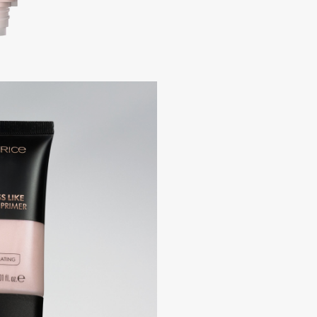
Aveda
Avene
Boadicea The Victorious
Bobbi Brown
BOOMSHOP
BORK
Brunello Cucinelli
Bvlgari
by TERRY
BY WISHTREND
Byredo