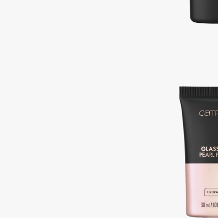
Подарки
0 - 9
Для дома
100BON
22|11
Техника
A
Acqua di Parma
Amina Daudova Brushes
Acque di Italia
Amouage
Adele for you
Amuleto Di Casa
Advante
Angiopharm
ЭКСКЛЮЗИВ
ЭКСКЛЮЗИВ
Aesop
Annbeauty
Age Stop
Anua
ЭКСКЛЮЗИВ
Apadent
AHFA Cosmetics
Apagard
Ajmal