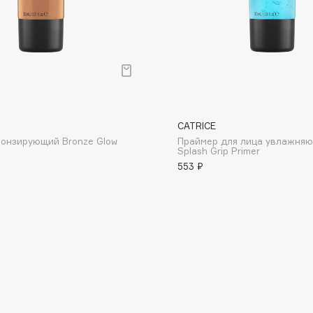
Dr.Althea
Dr.Ceuracle
Dr.Jart+
DSD de Luxe
Dyson
CATRICE
онзирующий Bronze Glow
Праймер для лица увлажня
Splash Grip Primer
553 ₽
Estrâde
Estée Lauder
Etat Pur
Etude House