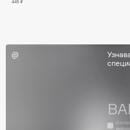
445 ₽
G
Garnier
Giardino Magico
Gecko
Gillette
Geltek
Givenchy
Genosys
Global Keratin
ЭКСКЛЮЗИВ
Узнав
Global White
Geomar
специ
H
Hadat Cosmetics
HELIBEAUTY
ВА
Hamis
Hempz
Hapica
HFC
Согла
инфор