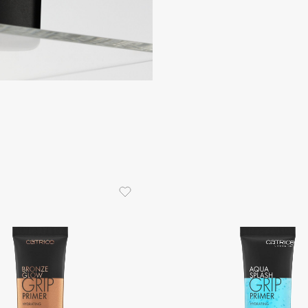
Consly
Corimo
CosRX
Cottolina
Crescina
Cunzite
Curaprox