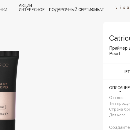
АКЦИИ
НКИ
ИНТЕРЕСНОЕ
ПОДАРОЧНЫЙ СЕРТИФИКАТ
Catric
P
Q
R
S
T
U
V
W
Y
Z
А - Я
Праймер 
Pearl
НЕ
Angiopharm
ОПИСАНИЕ
KIKO Milano
Оттенок
Estée Lauder
Тип проду
Clarins
Страна бр
Для кого
Создайте 