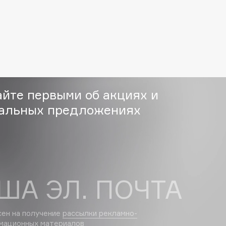
Gourmandise
Grace Day
Guerlain
Guess
айте первыми об акциях и
альных предложениях
Holika Holika
ША ЭЛ. ПОЧТА
Holly Polly
Holy Land
сен на получение
рассылки рекламно-
мационных материалов