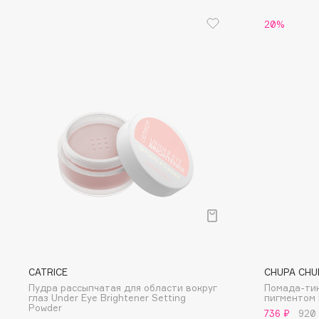
Eigshow
EpilProfi
20%
Elemis
Erborian
Elian Russia
Essence
Elie Saab
Essential Parfums Paris
F
FANE
Flipper
Farmstay
FLOEMA
Felce Azzurra
Floraïku
Fillerina
Forlle'd
ЭКСКЛЮЗИВ
Fiona Franchimon
CATRICE
CHUPA CHU
Пудра рассыпчатая для области вокруг
Помада-тин
глаз Under Eye Brightener Setting
пигментом 
Powder
736 ₽
920