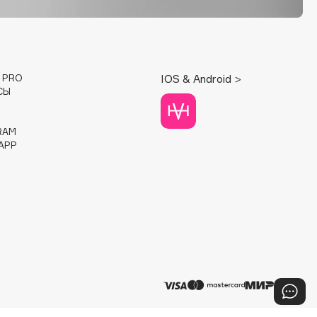
E PRO
IOS & Android >
СЫ
RAM
APP