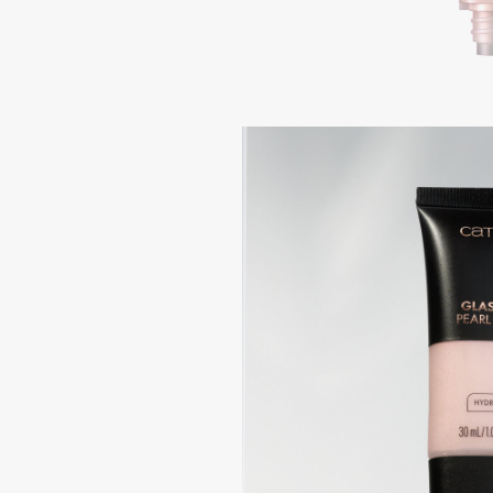
Aravia Professional
Alix Avien
Arcadia
Allies of Skin
Archetype
AMAN
B
Babor
beautyblender
Baffy
Bebble
Balmain Hair Couture
Beverly Hills Polo Club
ЭКСКЛЮЗИВ
Biodance
Banderas
Bioderma
Basicare
Biomed
Batiste
Biorepair
Beauty Bomb
Blanx
Beauty Pati
Blistex
Beautyblades
НОВИНКА