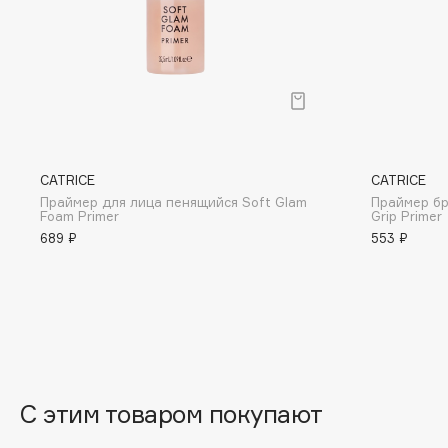
D
d'Alba
Dior
DABO
Divage
DARLING*
Dolce & Gabbana
Darphin
Dolomit
Davines
Dorco
CATRICE
CATRICE
Deonica
DP Daily Perfection
Праймер для лица пенящийся Soft Glam
Праймер бр
Foam Primer
Grip Primer
Dessange
Dr. Vranjes Firenze
689 ₽
553 ₽
E
Eat My
Ella Bartsueva Brushes
Ecolatier
EMBRACE Haircare
С этим товаром покупают
Ecotools
Emmanuelle Jane
EGIA
Enough