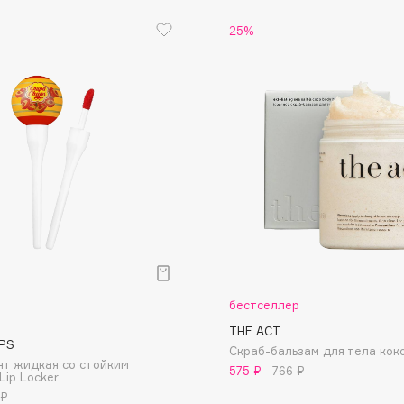
Etude organix
25%
Eva Mosaic
Ex Nihilo
EXOARI L
Fragrance Du Bois
Frederic Malle
Frudia
бестселлер
Funny Organix
THE ACT
PS
Скраб-бальзам для тела кок
т жидкая со стойким
575 ₽
766 ₽
Lip Locker
 ₽