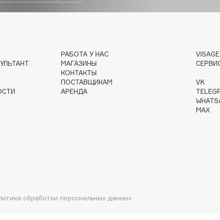
Institute Estelare
РАБОТА У НАС
VISAG
Instytutum
УЛЬТАНТ
МАГАЗИНЫ
СЕРВИ
КОНТАКТЫ
invisibobble
ПОСТАВЩИКАМ
VK
IS Clinical
ОСТИ
АРЕНДА
TELEG
WHATS
MAX
Jo Malone London
Juliette Has A Gun
Juvena
литика обработки персональных данных