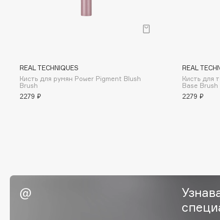
BLOME
C
REAL TECHNIQUES
REAL TECH
Cadence
Chupa Chups
Кисть для румян Power Pigment Blush
Кисть для 
Brush
Base Brush
Capelli Dorati
Clarette
2279 ₽
2279 ₽
Carbon Theory
Clarins
Carmex
Clarins Precious
НОВИНКА
Carolina Herrera
Clinique
Catrice
Clive Christian
Celimax
Club De Nuit
Cettua
Collagenina
Узнав
специ