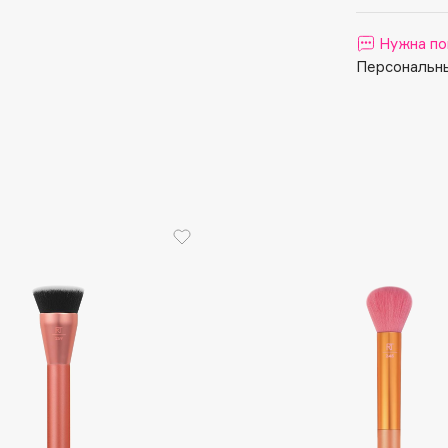
Aveda
Avene
Нужна по
Персональны
Boadicea The Victorious
Bobbi Brown
BOOMSHOP
BORK
Brunello Cucinelli
Bvlgari
by TERRY
BY WISHTREND
Byredo