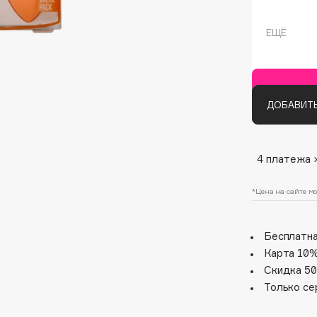
ЕЩЁ
ДОБАВИТЬ
4 платежа 
Architect Demidoff
ARIVE MAKEUP
*Цена на сайте мо
Art&Fact
Art-Visage
Бесплатна
Artdeco
Карта 10%
Astra
Скидка 50
Atelier Rebul
Только се
Augustinus Bader