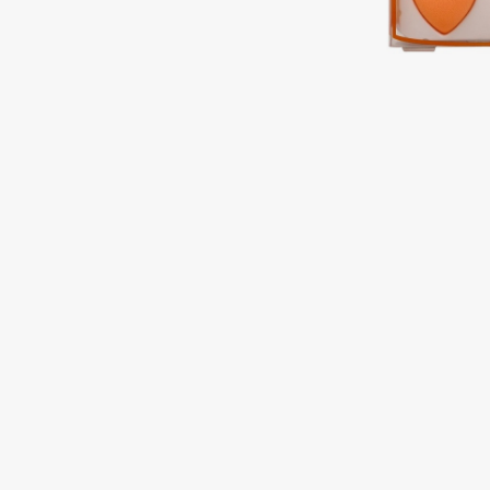
Подарки
0 - 9
Для дома
100BON
22|11
Техника
A
Acqua di Parma
Amina Daudova Brushes
Acque di Italia
Amouage
Adele for you
Amuleto Di Casa
Advante
Angiopharm
ЭКСКЛЮЗИВ
ЭКСКЛЮЗИВ
Aesop
Annbeauty
Age Stop
Anua
ЭКСКЛЮЗИВ
Apadent
AHFA Cosmetics
Apagard
Ajmal