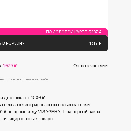
Финал лета
Парфюм для тебя
1 АВГ - 31 АВГ
5 АВГ - 9 АВГ
ПО ЗОЛОТОЙ КАРТЕ:
3887 ₽
 В КОРЗИНУ
4319 ₽
×
1079 ₽
Оплата частями
жет отличаться от цены в офлайн
я доставка от 1500 ₽
 всем зарегистрированным пользователям
0 ₽ по промокоду VISAGEHALL на первый заказ
ртифицированные товары