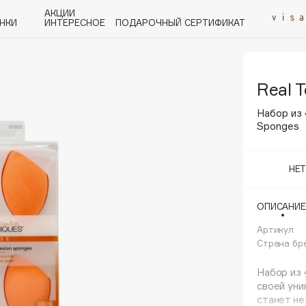
АКЦИИ
НКИ
ИНТЕРЕСНОЕ
ПОДАРОЧНЫЙ СЕРТИФИКАТ
Real 
P
Q
R
S
T
U
V
W
Y
Z
А - Я
Набор из 
Sponges
НЕ
Angiopharm
ОПИСАНИЕ
KIKO Milano
Артикул
Estée Lauder
Страна бр
Clarins
Набор из 
своей уни
станет н