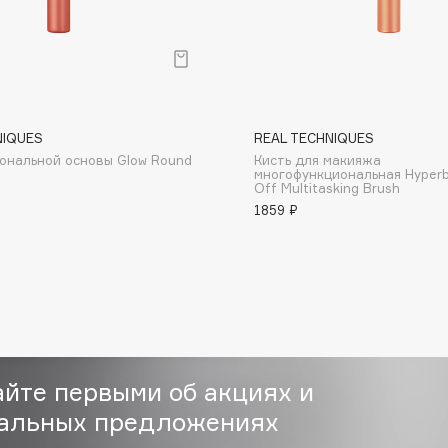
NIQUES
REAL TECHNIQUES
Consly
тональной основы Glow Round
Кисть для макияжа
многофункциональная Hyperb
Corimo
Off Multitasking Brush
1859 ₽
CosRX
Cottolina
Crescina
Cunzite
Curaprox
айте первыми об акциях и
альных предложениях