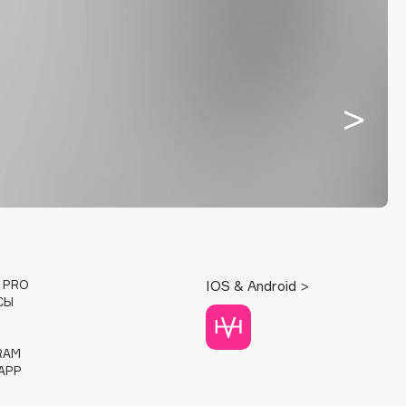
E PRO
IOS & Android >
СЫ
RAM
APP