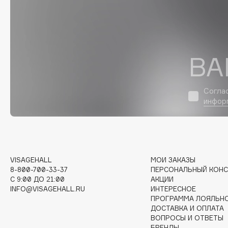
D
d'Alba
Dior
DABO
Divage
DARLING*
Dolce & Gabbana
ВА
Darphin
Dolomit
Davines
Dorco
Согла
Deonica
DP Daily Perfection
инфор
Dessange
Dr. Vranjes Firenze
E
VISAGEHALL
МОИ ЗАКАЗЫ
8-800-700-33-37
ПЕРСОНАЛЬНЫЙ КОНС
C 9:00 ДО 21:00
АКЦИИ
Eat My
Ella Bartsueva Brushes
INFO@VISAGEHALL.RU
ИНТЕРЕСНОЕ
ПРОГРАММА ЛОЯЛЬН
Ecolatier
EMBRACE Haircare
ДОСТАВКА И ОПЛАТА
Ecotools
Emmanuelle Jane
ВОПРОСЫ И ОТВЕТЫ
EGIA
Enough
БРЕНДЫ