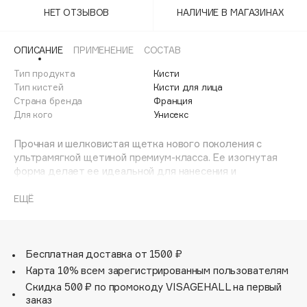
Adele for you
НЕТ ОТЗЫВОВ
НАЛИЧИЕ В МАГАЗИНАХ
Финал лета
Advante
ЭКСКЛЮЗИВ
1 АВГ - 31 АВГ
Aesop
ОПИСАНИЕ
ПРИМЕНЕНИЕ
СОСТАВ
Age Stop
Тип продукта
ЭКСКЛЮЗИВ
Кисти
Тип кистей
Кисти для лица
AHFA Cosmetics
Страна бренда
Франция
Ajmal
Для кого
Унисекс
Alix Avien
Прочная и шелковистая щетка нового поколения с
Allies of Skin
ультрамягкой щетиной премиум-класса. Ее изогнутая
AMAN
форма делает ее идеальной для нанесения и
растушевки всех типов тональных основ: жидких
Amina Daudova Brushes
кремообразных и сухих.
ЕЩЁ
Amouage
Amuleto Di Casa
Angiopharm
ЭКСКЛЮЗИВ
Бесплатная доставка от 1500 ₽
Annbeauty
Карта 10% всем зарегистрированным пользователям
Anua
Скидка 500 ₽ по промокоду VISAGEHALL на первый
заказ
Apadent