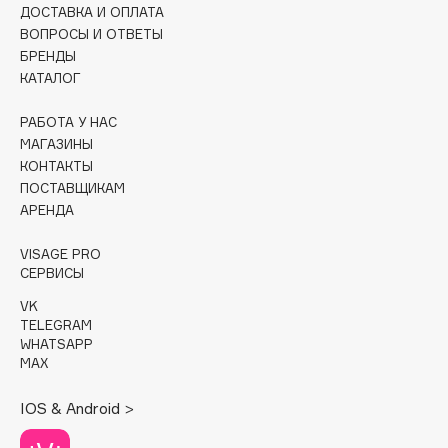
ДОСТАВКА И ОПЛАТА
ВОПРОСЫ И ОТВЕТЫ
Cadence
БРЕНДЫ
Capelli Dorati
КАТАЛОГ
Carbon Theory
Carmex
РАБОТА У НАС
МАГАЗИНЫ
Carolina Herrera
КОНТАКТЫ
Catrice
ПОСТАВЩИКАМ
Celimax
АРЕНДА
Cettua
VISAGE PRO
Chupa Chups
СЕРВИСЫ
Clarette
VK
Clarins
TELEGRAM
WHATSAPP
Clarins Precious
MAX
Clinique
Clive Christian
IOS & Android >
Club De Nuit