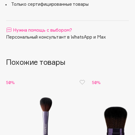
Только сертифицированные товары
Apagard
Aravia Professional
Arcadia
Нужна помощь с выбором?
Archetype
Персональный консультант в WhatsApp и Max
Architect Demidoff
ARIVE MAKEUP
Art&Fact
Похожие товары
Art-Visage
Artdeco
50%
50%
Astra
Atelier Rebul
Augustinus Bader
Aveda
Avene