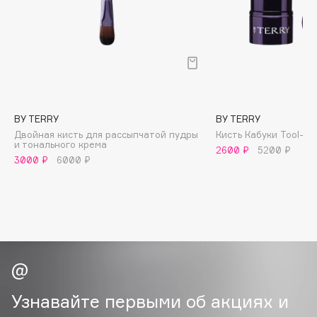
B
Babor
Baffy
Balmain Hair Couture
ЭКСКЛЮЗИВ
Banderas
BY TERRY
BY TERRY
Basicare
Двойная кисть для рассыпчатой пудры
Кисть Кабуки Tool-Ex
Batiste
и тонального крема
2600 ₽
5200 ₽
Beauty Bomb
3000 ₽
6000 ₽
Beauty Pati
Beautyblades
НОВИНКА
beautyblender
Bebble
Beverly Hills Polo Club
Biodance
Узнавайте первыми об акциях и
Bioderma