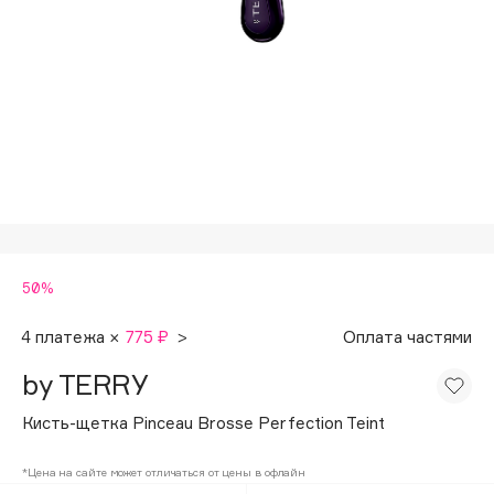
Подарки
Tom Ford
HFC
Для дома
Angiopharm
Техника
KIKO Milano
Estée Lauder
Clarins
0 - 9
50%
100BON
22|11
4 платежа ×
775 ₽
>
Оплата частями
by TERRY
A
Кисть-щетка Pinceau Brosse Perfection Teint
Acqua di Parma
*Цена на сайте может отличаться от цены в офлайн
Acque di Italia