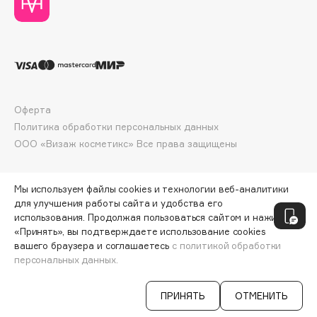
Collagenina
Consly
Corimo
CosRX
Cottolina
Crescina
Оферта
Cunzite
Политика обработки персональных данных
ООО «Визаж косметикс» Все права защищены
Curaprox
Мы используем файлы cookies и технологии веб-аналитики
D
для улучшения работы сайта и удобства его
использования. Продолжая пользоваться сайтом и нажимая
d'Alba
«Принять», вы подтверждаете использование cookies
вашего браузера и соглашаетесь
с политикой обработки
DABO
персональных данных.
ДОБАВИТЬ В КОРЗИНУ
3100 ₽
6200 ₽
DARLING*
Darphin
ПРИНЯТЬ
ОТМЕНИТЬ
Davines