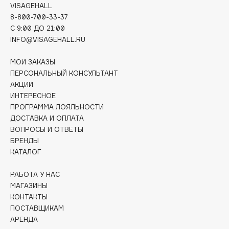
VISAGEHALL
Deonica
8-800-700-33-37
Dessange
C 9:00 ДО 21:00
Dior
INFO@VISAGEHALL.RU
Divage
МОИ ЗАКАЗЫ
Dolce & Gabbana
ПЕРСОНАЛЬНЫЙ КОНСУЛЬТАНТ
Dolomit
АКЦИИ
Dorco
ИНТЕРЕСНОЕ
ПРОГРАММА ЛОЯЛЬНОСТИ
DP Daily Perfection
ДОСТАВКА И ОПЛАТА
Dr. Vranjes Firenze
ВОПРОСЫ И ОТВЕТЫ
Dr.Althea
БРЕНДЫ
Dr.Ceuracle
КАТАЛОГ
Dr.Jart+
РАБОТА У НАС
DSD de Luxe
МАГАЗИНЫ
Dyson
КОНТАКТЫ
ПОСТАВЩИКАМ
АРЕНДА