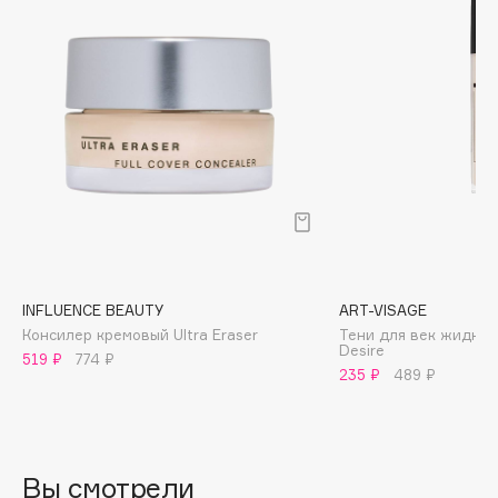
Biomed
Biorepair
Blanx
Blistex
BLOME
Boadicea The Victorious
Bobbi Brown
BOOMSHOP
BORK
Brunello Cucinelli
INFLUENCE BEAUTY
ART-VISAGE
Bvlgari
Консилер кремовый Ultra Eraser
Тени для век жидкие
by TERRY
Desire
519 ₽
774 ₽
235 ₽
489 ₽
BY WISHTREND
Byredo
Вы смотрели
C