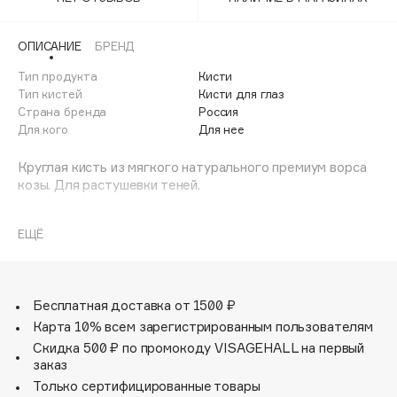
Adele for you
Финал лета
Advante
ЭКСКЛЮЗИВ
ОПИСАНИЕ
БРЕНД
1 АВГ - 31 АВГ
Aesop
Тип продукта
Кисти
Age Stop
Тип кистей
Кисти для глаз
ЭКСКЛЮЗИВ
Страна бренда
Россия
AHFA Cosmetics
Для кого
Для нее
Ajmal
Круглая кисть из мягкого натурального премиум ворса
Alix Avien
козы. Для растушевки теней.
Allies of Skin
AMAN
ЕЩЁ
Amina Daudova Brushes
Amouage
Amuleto Di Casa
Бесплатная доставка от 1500 ₽
Angiopharm
ЭКСКЛЮЗИВ
Карта 10% всем зарегистрированным пользователям
Annbeauty
Скидка 500 ₽ по промокоду VISAGEHALL на первый
заказ
Anua
Только сертифицированные товары
Apadent