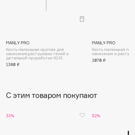
B
Babor
Baffy
Balmain Hair Couture
ЭКСКЛЮЗИВ
Banderas
MANLY PRO
MANLY PRO
Кисть маленькая круглая для
Кисть маленькая пло
Basicare
нанесения,растушевки теней и
нанесения и растуше
детальной проработки К141
Batiste
2070 ₽
1380 ₽
Beauty Bomb
Beauty Pati
Beautyblades
НОВИНКА
С этим товаром покупают
beautyblender
Bebble
Beverly Hills Polo Club
33%
52%
Biodance
Bioderma