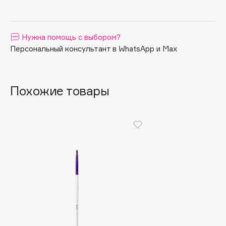
Apagard
Aravia Professional
Нужна помощь с выбором?
Arcadia
Персональный консультант в WhatsApp и Max
Archetype
Architect Demidoff
ARIVE MAKEUP
Похожие товары
Art&Fact
Art-Visage
Artdeco
Astra
Atelier Rebul
Augustinus Bader
Aveda
Avene