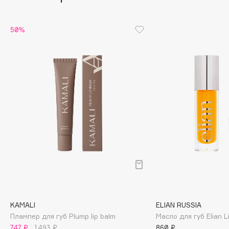
Cadence
50%
Capelli Dorati
Carbon Theory
Carmex
Carolina Herrera
Catrice
Celimax
Cettua
Chupa Chups
Clarette
Clarins
Clarins Precious
Clinique
KAMALI
ELIAN RUSSIA
Clive Christian
Плампер для губ Plump lip balm
Масло для губ Elian Li
Club De Nuit
747 ₽
1493 ₽
860 ₽