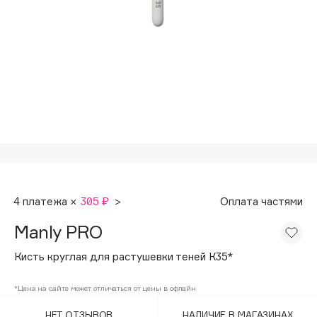
Подарки
Tom Ford
HFC
Для дома
Angiopharm
Техника
KIKO Milano
Estée Lauder
Clarins
0 - 9
100BON
4 платежа ×
305 ₽
>
Оплата частями
22|11
Manly PRO
A
Кисть круглая для растушевки теней К35*
Acqua di Parma
*Цена на сайте может отличаться от цены в офлайн
Acque di Italia
НЕТ ОТЗЫВОВ
НАЛИЧИЕ В МАГАЗИНАХ