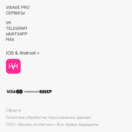
E
VISAGE PRO
СЕРВИСЫ
Eat My
Ecolatier
VK
TELEGRAM
Ecotools
WHATSAPP
EGG
MAX
EGIA
IOS & Android >
Eigshow
Elemis
Elian Russia
Elie Saab
Ella Bartsueva Brushes
EMBRACE Haircare
Emmanuelle Jane
Оферта
Enough
Политика обработки персональных данных
EpilProfi
ООО «Визаж косметикс» Все права защищены
Erborian