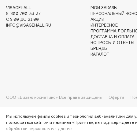
VISAGEHALL
МОИ ЗАКАЗЫ
G
8-800-700-33-37
ПЕРСОНАЛЬНЫЙ КОНС
C 9:00 ДО 21:00
АКЦИИ
INFO@VISAGEHALL.RU
ИНТЕРЕСНОЕ
Garnier
Giardino Magico
ПРОГРАММА ЛОЯЛЬН
Gecko
Gillette
ДОСТАВКА И ОПЛАТА
ВОПРОСЫ И ОТВЕТЫ
Geltek
Givenchy
БРЕНДЫ
Genosys
Global Keratin
КАТАЛОГ
ЭКСКЛЮЗИВ
Global White
Geomar
H
ООО «Визаж косметикс» Все права защищены
Оферта
По
Hadat Cosmetics
HELIBEAUTY
Hamis
Hempz
Мы используем файлы cookies и технологии веб-аналитики для 
пользоваться сайтом и нажимая «Принять», вы подтверждаете 
Hapica
HFC
обработки персональных данных.