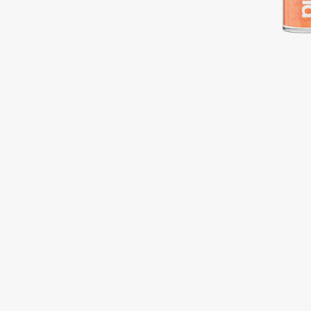
Подарки
0 - 9
Для дома
100BON
22|11
Техника
A
Acqua di Parma
Amina Daudova Brushes
Acque di Italia
Amouage
Adele for you
Amuleto Di Casa
Advante
Angiopharm
ЭКСКЛЮЗИВ
ЭКСКЛЮЗИВ
Aesop
Annbeauty
Age Stop
Anua
ЭКСКЛЮЗИВ
Apadent
AHFA Cosmetics
Apagard
Ajmal