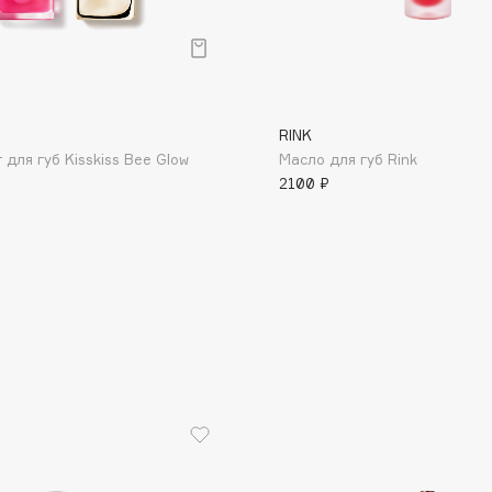
RINK
для губ Kisskiss Bee Glow
Масло для губ Rink
Consly
2100 ₽
Corimo
CosRX
Cottolina
Crescina
Cunzite
Curaprox