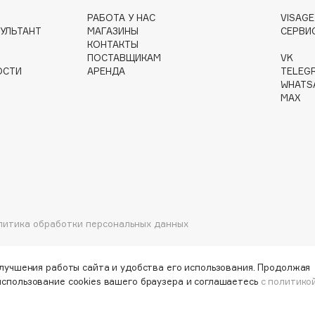
РАБОТА У НАС
VISAG
УЛЬТАНТ
МАГАЗИНЫ
СЕРВИ
КОНТАКТЫ
ПОСТАВЩИКАМ
VK
Gourmandise
ОСТИ
АРЕНДА
TELEG
Grace Day
WHATS
MAX
Guerlain
Guess
литика обработки персональных данных
Holika Holika
Holly Polly
улучшения работы сайта и удобства его использования. Продолжая
использование cookies вашего браузера и соглашаетесь
с политико
Holy Land