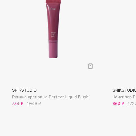
D
d'Alba
Dior
DABO
Divage
DARLING*
Dolce & Gabbana
Darphin
Dolomit
Davines
Dorco
Deonica
DP Daily Perfection
Dessange
Dr. Vranjes Firenze
SHIKSTUDIO
SHIKSTUDI
E
Румяна кремовые Perfect Liquid Blush
Консилер P
734 ₽
1049 ₽
860 ₽
172
Eat My
Ella Bartsueva Brushes
Ecolatier
EMBRACE Haircare
Ecotools
Emmanuelle Jane
EGG
Enough