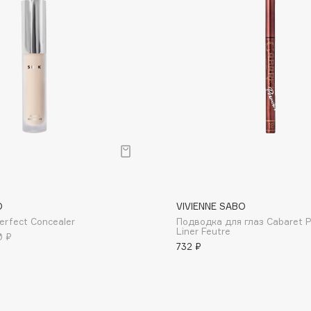
Dr.Althea
Dr.Ceuracle
Dr.Jart+
DSD de Luxe
Dyson
O
VIVIENNE SABO
erfect Concealer
Подводка для глаз Cabaret P
Liner Feutre
0 ₽
732 ₽
Estée Lauder
Etat Pur
Etude House
Etude organix