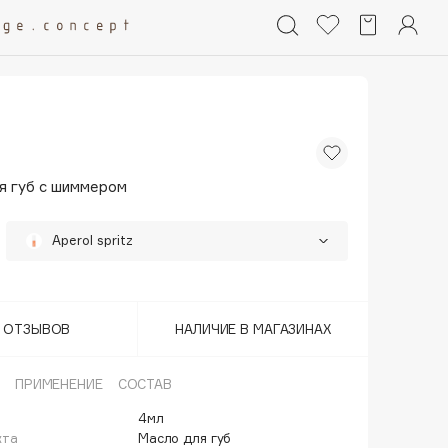
я губ с шиммером
Aperol spritz
20%
• Последний
Champagne mist
Lavender sparkle
20%
Т ОТЗЫВОВ
НАЛИЧИЕ В МАГАЗИНАХ
20%
• Последний
Lilac crystal
ПРИМЕНЕНИЕ
СОСТАВ
Peach sangria
20%
4мл
кта
Масло для губ