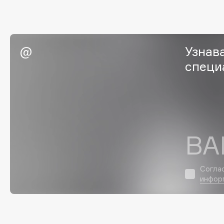
EGIA
EpilProfi
Eigshow
Erborian
Elemis
Essence
Узнав
Elian Russia
Essential Parfums Paris
специ
Elie Saab
Estrâde
F
ВА
FANE
Flipper
Farmstay
FLOEMA
Согла
Felce Azzurra
Floraïku
инфор
Fillerina
Forlle'd
ЭКСКЛЮЗИВ
Fiona Franchimon