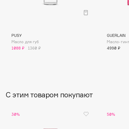
BLOME
C
PUSY
GUERLAIN
Масло для губ
Масло-тинт 
Cadence
Chupa Chups
1088 ₽
1360 ₽
4990 ₽
Capelli Dorati
Clarette
Carbon Theory
Clarins
Carmex
Clarins Precious
Carolina Herrera
Clinique
Catrice
Clive Christian
С этим товаром покупают
Celimax
Club De Nuit
Cettua
Collagenina
30%
50%