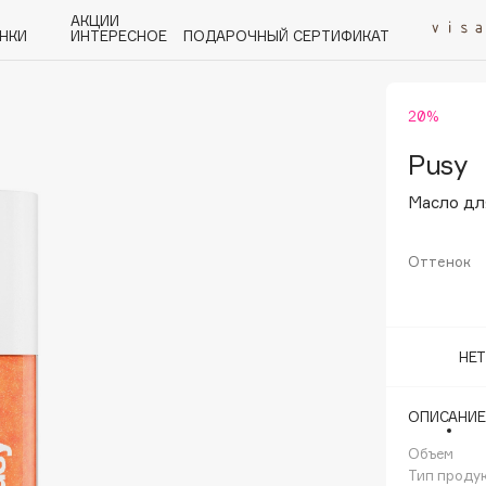
АКЦИИ
НКИ
ИНТЕРЕСНОЕ
ПОДАРОЧНЫЙ СЕРТИФИКАТ
20%
P
Q
R
S
T
U
V
W
Y
Z
А - Я
Pusy
Масло дл
Оттенок
Angiopharm
KIKO Milano
НЕ
Estée Lauder
Clarins
ОПИСАНИЕ
Объем
Тип проду