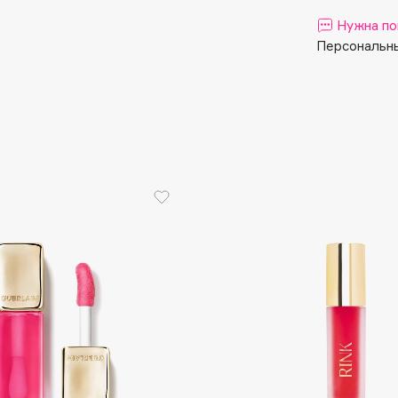
Aveda
Нужна по
Avene
Персональны
Boadicea The Victorious
Bobbi Brown
BOOMSHOP
BORK
Brunello Cucinelli
Bvlgari
by TERRY
BY WISHTREND
Byredo