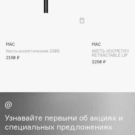
B
Babor
Baffy
Balmain Hair Couture
ЭКСКЛЮЗИВ
Banderas
MAC
MAC
Кисть косметическая 230S
КИСТЬ КОСМЕТИЧЕСК
Basicare
RETRACTABLE LIP B
2190 ₽
Batiste
3250 ₽
Beauty Bomb
Beauty Pati
Beautyblades
НОВИНКА
beautyblender
Bebble
Beverly Hills Polo Club
Узнавайте первыми об акциях и
Biodance
специальных предложениях
Bioderma