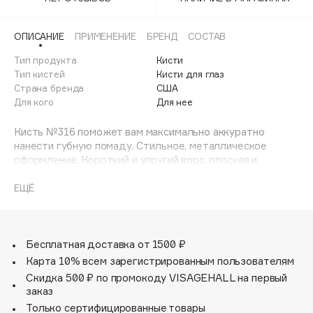
Adele for you
Финал лета
Advante
ЭКСКЛЮЗИВ
ОПИСАНИЕ
ПРИМЕНЕНИЕ
БРЕНД
СОСТАВ
1 АВГ - 31 АВГ
Aesop
Тип продукта
Кисти
Age Stop
Тип кистей
Кисти для глаз
ЭКСКЛЮЗИВ
Страна бренда
США
AHFA Cosmetics
Для кого
Для нее
Ajmal
Кисть №316 поможет вам максимально аккуратно
Alix Avien
нанести губную помаду. Стильное, металлическое
Allies of Skin
оформление. Короткий и упругий ворс, плоская и
AMAN
заостренная форма кончика.
ЕЩЁ
Amina Daudova Brushes
Amouage
Amuleto Di Casa
Бесплатная доставка от 1500 ₽
Angiopharm
ЭКСКЛЮЗИВ
Карта 10% всем зарегистрированным пользователям
Annbeauty
Скидка 500 ₽ по промокоду VISAGEHALL на первый
Anua
заказ
Только сертифицированные товары
Apadent