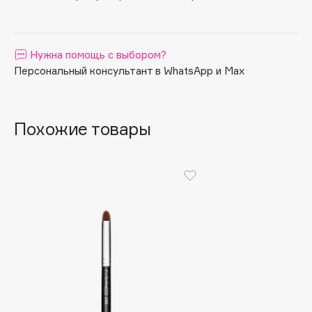
Apagard
Aravia Professional
Нужна помощь с выбором?
Arcadia
Персональный консультант в WhatsApp и Max
Archetype
Architect Demidoff
ARIVE MAKEUP
Похожие товары
Art&Fact
Art-Visage
Artdeco
Astra
Atelier Rebul
Augustinus Bader
Aveda
Avene