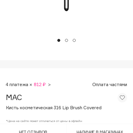
Подарки
Tom Ford
HFC
Для дома
Angiopharm
Техника
KIKO Milano
Estée Lauder
Clarins
0 - 9
100BON
4 платежа ×
812 ₽
>
Оплата частями
22|11
MAC
A
Кисть косметическая 316 Lip Brush Covered
Acqua di Parma
*Цена на сайте может отличаться от цены в офлайн
Acque di Italia
НЕТ ОТЗЫВОВ
НАЛИЧИЕ В МАГАЗИНАХ