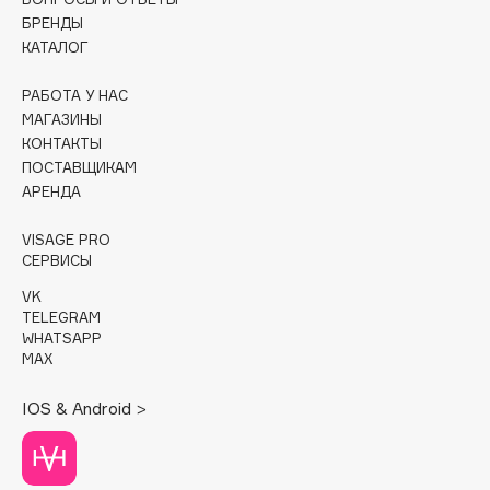
БРЕНДЫ
Cadence
КАТАЛОГ
Capelli Dorati
РАБОТА У НАС
Carbon Theory
МАГАЗИНЫ
Carmex
КОНТАКТЫ
Carolina Herrera
ПОСТАВЩИКАМ
АРЕНДА
Catrice
Celimax
VISAGE PRO
Cettua
СЕРВИСЫ
Chupa Chups
VK
Clarette
TELEGRAM
WHATSAPP
Clarins
MAX
Clarins Precious
IOS & Android >
Clinique
Clive Christian
Club De Nuit