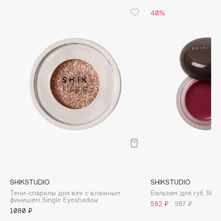
Biomed
40%
Biorepair
Blanx
Blistex
BLOME
Boadicea The Victorious
Bobbi Brown
BOOMSHOP
BORK
Brunello Cucinelli
Bvlgari
by TERRY
BY WISHTREND
SHIKSTUDIO
SHIKSTUDIO
Byredo
Тени-спарклы для век с влажным
Бальзам для губ Shee
финишем Single Eyeshadow
592 ₽
987 ₽
1080 ₽
C