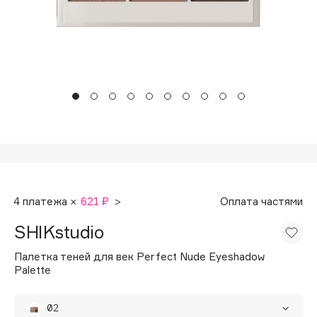
Подарки
Tom Ford
HFC
Для дома
Angiopharm
Техника
KIKO Milano
Estée Lauder
Clarins
0 - 9
100BON
4 платежа ×
621 ₽
>
Оплата частями
22|11
SHIKstudio
A
Палетка теней для век Perfect Nude Eyeshadow
Palette
Acqua di Parma
Acque di Italia
02