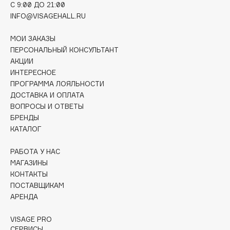
C 9:00 ДО 21:00
Collagenina
INFO@VISAGEHALL.RU
Consly
Corimo
МОИ ЗАКАЗЫ
CosRX
ПЕРСОНАЛЬНЫЙ КОНСУЛЬТАНТ
АКЦИИ
Cottolina
ИНТЕРЕСНОЕ
Crescina
ПРОГРАММА ЛОЯЛЬНОСТИ
Cunzite
ДОСТАВКА И ОПЛАТА
Curaprox
ВОПРОСЫ И ОТВЕТЫ
БРЕНДЫ
КАТАЛОГ
D
РАБОТА У НАС
МАГАЗИНЫ
d'Alba
КОНТАКТЫ
DABO
ПОСТАВЩИКАМ
DARLING*
АРЕНДА
Darphin
VISAGE PRO
Davines
СЕРВИСЫ