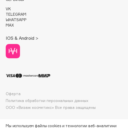
Deonica
VK
Dessange
TELEGRAM
WHATSAPP
Dior
MAX
Divage
Dolce & Gabbana
IOS & Android >
Dolomit
Dorco
DP Daily Perfection
Dr. Vranjes Firenze
Dr.Althea
Dr.Ceuracle
Dr.Jart+
Оферта
DSD de Luxe
Политика обработки персональных данных
ООО «Визаж косметикс» Все права защищены
Dyson
Мы используем файлы cookies и технологии веб-аналитики