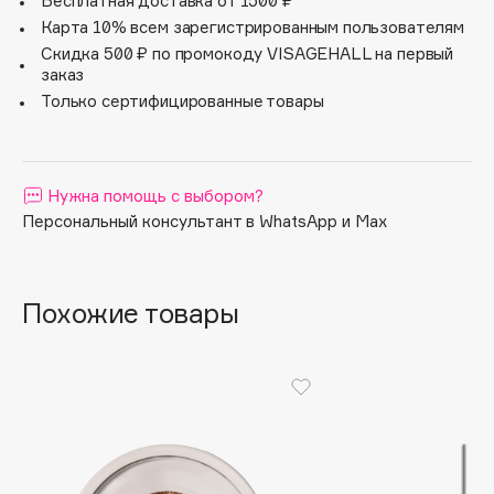
Бесплатная доставка от 1500 ₽
Apagard
Карта 10% всем зарегистрированным пользователям
Скидка 500 ₽ по промокоду VISAGEHALL на первый
Aravia Professional
заказ
Arcadia
Только сертифицированные товары
Archetype
Architect Demidoff
ARIVE MAKEUP
Нужна помощь с выбором?
Art&Fact
Персональный консультант в WhatsApp и Max
Art-Visage
Artdeco
Astra
Похожие товары
Atelier Rebul
Augustinus Bader
Aveda
Avene