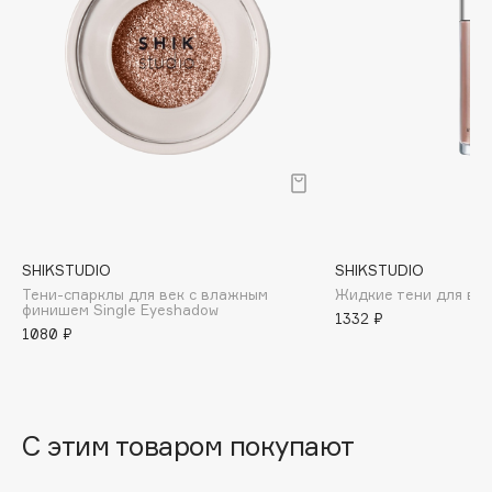
B
Babor
Baffy
Balmain Hair Couture
ЭКСКЛЮЗИВ
Banderas
Basicare
Batiste
Beauty Bomb
SHIKSTUDIO
SHIKSTUDIO
Beauty Pati
Тени-спарклы для век с влажным
Жидкие тени для век
Beautyblades
финишем Single Eyeshadow
НОВИНКА
1332 ₽
1080 ₽
beautyblender
Bebble
Beverly Hills Polo Club
Biodance
С этим товаром покупают
Bioderma