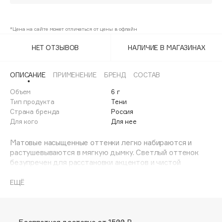
Adele for you
01
Финал лета
Advante
ЭКСКЛЮЗИВ
*Цена на сайте может отличаться от цены в офлайн
1 АВГ - 31 АВГ
Aesop
НЕТ ОТЗЫВОВ
НАЛИЧИЕ В МАГАЗИНАХ
Age Stop
ЭКСКЛЮЗИВ
AHFA Cosmetics
ОПИСАНИЕ
ПРИМЕНЕНИЕ
БРЕНД
СОСТАВ
Ajmal
Объем
6 г
Alix Avien
Тип продукта
Тени
Allies of Skin
Страна бренда
Россия
AMAN
Для кого
Для нее
Amina Daudova Brushes
Матовые насыщенные оттенки легко набираются и
Amouage
растушевываются в мягкую дымку. Светлый оттенок
безупречен для расстановки акцентов и чистой
Amuleto Di Casa
растушевки. Песочно-бежевые тона используются для
Angiopharm
ЭКСКЛЮЗИВ
затемнения складки века, темно-коричневый — для
ЕЩЁ
углубления цвета. Спарклы в коричневых оттенках с
Annbeauty
мерцающим финишем придают сияние взгляду.
Anua
Apadent