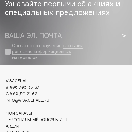
Узнавайте первыми об акциях и
специальных предложениях
Cadence
Capelli Dorati
Carbon Theory
ВАША ЭЛ. ПОЧТА
Carmex
Carolina Herrera
Согласен на получение
рассылки
рекламно-информационных
Catrice
материалов
Celimax
Cettua
Chupa Chups
VISAGEHALL
Clarette
8-800-700-33-37
Clarins
C 9:00 ДО 21:00
INFO@VISAGEHALL.RU
Clarins Precious
НОВИНКА
Clinique
МОИ ЗАКАЗЫ
Clive Christian
ПЕРСОНАЛЬНЫЙ КОНСУЛЬТАНТ
АКЦИИ
Club De Nuit