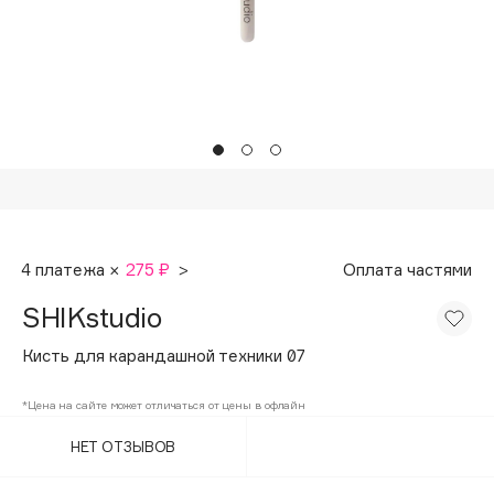
Подарки
Tom Ford
HFC
Для дома
Angiopharm
Техника
KIKO Milano
Estée Lauder
Clarins
0 - 9
4 платежа ×
275 ₽
>
Оплата частями
100BON
SHIKstudio
22|11
Кисть для карандашной техники 07
A
*Цена на сайте может отличаться от цены в офлайн
НЕТ ОТЗЫВОВ
Acqua di Parma
Acque di Italia