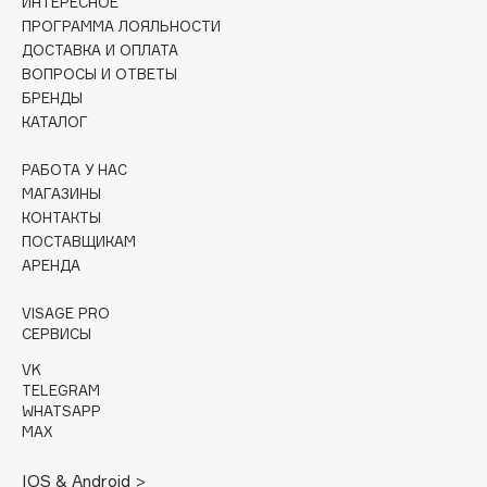
ИНТЕРЕСНОЕ
Collagenina
ПРОГРАММА ЛОЯЛЬНОСТИ
Consly
ДОСТАВКА И ОПЛАТА
ВОПРОСЫ И ОТВЕТЫ
Corimo
БРЕНДЫ
CosRX
КАТАЛОГ
Cottolina
Crescina
РАБОТА У НАС
МАГАЗИНЫ
Cunzite
КОНТАКТЫ
Curaprox
ПОСТАВЩИКАМ
АРЕНДА
D
VISAGE PRO
СЕРВИСЫ
d'Alba
VK
DABO
TELEGRAM
WHATSAPP
DARLING*
MAX
Darphin
Davines
IOS & Android >