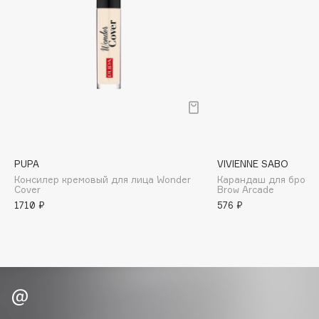
Biomed
Biorepair
Blanx
Blistex
BLOME
Boadicea The Victorious
Bobbi Brown
BOOMSHOP
BORK
PUPA
VIVIENNE SABO
Консилер кремовый для лица Wonder
Карандаш для брове
Brunello Cucinelli
Cover
Brow Arcade
Bvlgari
1710 ₽
576 ₽
by TERRY
BY WISHTREND
Byredo
C