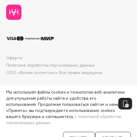
Deonica
Dessange
Dior
Divage
Dolce & Gabbana
Dolomit
Dorco
Оферта
DP Daily Perfection
Политика обработки персональных данных
ООО «Визаж косметикс» Все права защищены
Dr. Vranjes Firenze
Dr.Althea
Dr.Ceuracle
Мы используем файлы cookies и технологии веб-аналитики
для улучшения работы сайта и удобства его
Dr.Jart+
использования. Продолжая пользоваться сайтом и нажимая
DSD de Luxe
«Принять», вы подтверждаете использование cookies
Dyson
вашего браузера и соглашаетесь
с политикой обработки
персональных данных.
СООБЩИТЬ О ПОСТУПЛЕНИИ