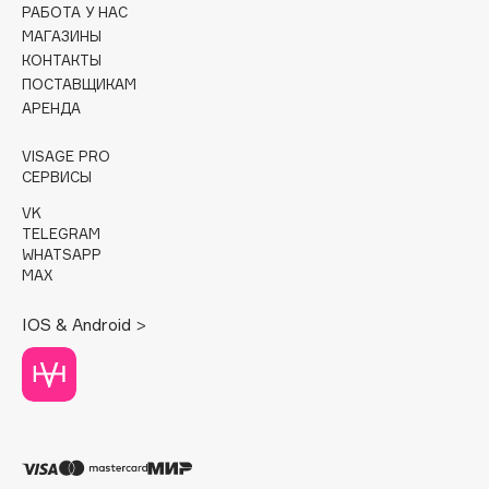
РАБОТА У НАС
МАГАЗИНЫ
Cadence
КОНТАКТЫ
Capelli Dorati
ПОСТАВЩИКАМ
Carbon Theory
АРЕНДА
Carmex
VISAGE PRO
Carolina Herrera
СЕРВИСЫ
Catrice
VK
Celimax
TELEGRAM
Cettua
WHATSAPP
MAX
Chupa Chups
Clarette
IOS & Android >
Clarins
Clarins Precious
НОВИНКА
Clinique
Clive Christian
Club De Nuit