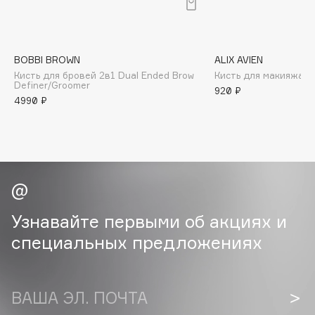
B
Babor
Baffy
BOBBI BROWN
ALIX AVIEN
Кисть для бровей 2в1 Dual Ended Brow
Кисть для макияжа E
Balmain Hair Couture
ЭКСКЛЮЗИВ
Definer/Groomer
920 ₽
Banderas
4990 ₽
Basicare
Batiste
Beauty Bomb
Beauty Pati
Beautyblades
НОВИНКА
Узнавайте первыми об акциях и
beautyblender
специальных предложениях
Bebble
Beverly Hills Polo Club
Biodance
ВАША ЭЛ. ПОЧТА
Bioderma