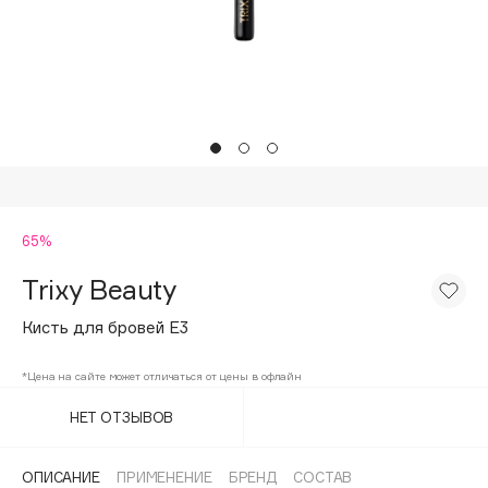
Подарки
Tom Ford
HFC
Для дома
Angiopharm
Техника
KIKO Milano
Estée Lauder
Clarins
0 - 9
65%
Trixy Beauty
100BON
22|11
Кисть для бровей E3
*Цена на сайте может отличаться от цены в офлайн
A
НЕТ ОТЗЫВОВ
Acqua di Parma
Acque di Italia
ОПИСАНИЕ
ПРИМЕНЕНИЕ
БРЕНД
СОСТАВ