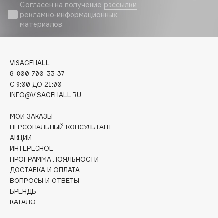
Biomed
Согласен на получение
рассылки
рекламно-информационных
Biorepair
материалов
Blanx
Blistex
BLOME
VISAGEHALL
Boadicea The Victorious
8-800-700-33-37
Bobbi Brown
C 9:00 ДО 21:00
INFO@VISAGEHALL.RU
BOOMSHOP
BORK
МОИ ЗАКАЗЫ
Brunello Cucinelli
ПЕРСОНАЛЬНЫЙ КОНСУЛЬТАНТ
АКЦИИ
Bvlgari
ИНТЕРЕСНОЕ
by TERRY
ПРОГРАММА ЛОЯЛЬНОСТИ
BY WISHTREND
ДОСТАВКА И ОПЛАТА
Byredo
ВОПРОСЫ И ОТВЕТЫ
БРЕНДЫ
КАТАЛОГ
C