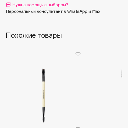
Нужна помощь с выбором?
Apagard
Персональный консультант в WhatsApp и Max
Aravia Professional
Arcadia
Archetype
Похожие товары
Architect Demidoff
ARIVE MAKEUP
Art&Fact
Art-Visage
Artdeco
Astra
Atelier Rebul
Augustinus Bader
Aveda
Avene