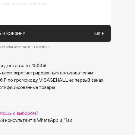
Финал лета
 для профессионалов .
Парфюм для тебя
1 АВГ - 31 АВГ
5 АВГ - 9 АВГ
 В КОРЗИНУ
630 ₽
жет отличаться от цены в офлайн
я доставка от 1500 ₽
 всем зарегистрированным пользователям
0 ₽ по промокоду VISAGEHALL на первый заказ
ртифицированные товары
мощь с выбором?
й консультант в WhatsApp и Max