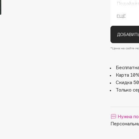
Подойдёт
ЕЩЁ
ДОБАВИТЬ
*Цена на сайте мо
Бесплатна
Architect Demidoff
Карта 10%
ARIVE MAKEUP
Скидка 50
Art&Fact
Только се
Art-Visage
Artdeco
Astra
Нужна по
Atelier Rebul
Персональны
Augustinus Bader