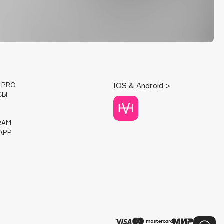
E PRO
IOS & Android >
СЫ
RAM
APP