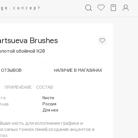
artsueva Brushes
золотой обоймой К20
Т ОТЗЫВОВ
НАЛИЧИЕ В МАГАЗИНАХ
ПРИМЕНЕНИЕ
СОСТАВ
кта
Кисти
енда
Россия
Для нее
йшая кисть для исполнения графики и
и самых тонких линий,создания акцентов в
лаз.