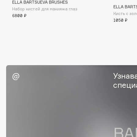
ELLA BARTSUEVA BRUSHES
BLOME
ELLA BART
Набор кистей для макияжа глаз
Кисть с зо
6800 ₽
1050 ₽
C
Cadence
Chupa Chups
Capelli Dorati
Clarette
Carbon Theory
Clarins
Carmex
Clarins Precious
Узнав
НОВИНКА
Carolina Herrera
Clinique
специ
Catrice
Clive Christian
Celimax
Club De Nuit
Cettua
Collagenina
ВА