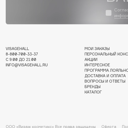
D
Согла
d'Alba
Dior
инфор
DABO
Divage
DARLING*
Dolce & Gabbana
Darphin
Dolomit
Davines
Dorco
VISAGEHALL
МОИ ЗАКАЗЫ
8-800-700-33-37
ПЕРСОНАЛЬНЫЙ КОНС
Deonica
DP Daily Perfection
C 9:00 ДО 21:00
АКЦИИ
Dessange
Dr. Vranjes Firenze
INFO@VISAGEHALL.RU
ИНТЕРЕСНОЕ
ПРОГРАММА ЛОЯЛЬН
ДОСТАВКА И ОПЛАТА
ВОПРОСЫ И ОТВЕТЫ
БРЕНДЫ
E
КАТАЛОГ
Eat My
Ella Bartsueva Brushes
Ecolatier
EMBRACE Haircare
Ecotools
Emmanuelle Jane
ООО «Визаж косметикс» Все права защищены
Оферта
По
EGIA
Enough