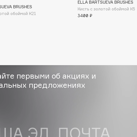
ELLA BARTSUEVA BRUSHES
SUEVA BRUSHES
Кисть с золотой обоймой К5
лотой обоймой К21
3400 ₽
Consly
Corimo
CosRX
Cottolina
айте первыми об акциях и
Crescina
альных предложениях
Cunzite
Curaprox
ША ЭЛ. ПОЧТА