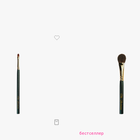
Aveda
Avene
Boadicea The Victorious
Bobbi Brown
BOOMSHOP
BORK
Brunello Cucinelli
Bvlgari
by TERRY
BY WISHTREND
бестселлер
Byredo