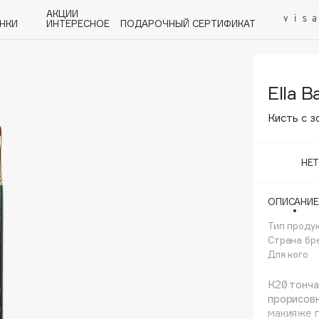
АКЦИИ
НКИ
ИНТЕРЕСНОЕ
ПОДАРОЧНЫЙ СЕРТИФИКАТ
Ella B
P
Q
R
S
T
U
V
W
Y
Z
А - Я
Кисть с 
НЕ
ОПИСАНИЕ
Angiopharm
KIKO Milano
Тип проду
Страна бр
Estée Lauder
Для кого
Clarins
К20 тонча
прорисовк
макияже г