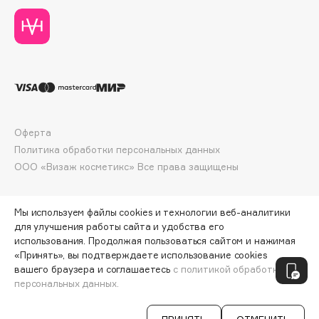
Deonica
Dessange
Dior
Divage
Dolce & Gabbana
Dolomit
Dorco
Оферта
DP Daily Perfection
Политика обработки персональных данных
ООО «Визаж косметикс» Все права защищены
Dr. Vranjes Firenze
Dr.Althea
Dr.Ceuracle
Мы используем файлы cookies и технологии веб-аналитики
для улучшения работы сайта и удобства его
Dr.Jart+
использования. Продолжая пользоваться сайтом и нажимая
DSD de Luxe
«Принять», вы подтверждаете использование cookies
ПО ЗОЛОТОЙ КАРТЕ:
265 ₽
Dyson
вашего браузера и соглашаетесь
с политикой обработки
персональных данных.
ДОБАВИТЬ В КОРЗИНУ
294 ₽