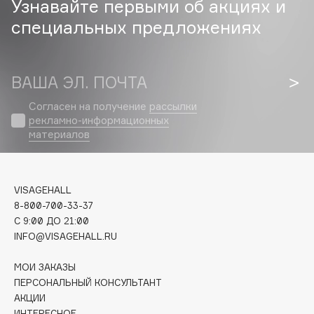
Узнавайте первыми об акциях и
специальных предложениях
Cadence
Capelli Dorati
Carbon Theory
ВАША ЭЛ. ПОЧТА
Carmex
Carolina Herrera
Согласен на получение
рассылки
рекламно-информационных
Catrice
материалов
Celimax
Cettua
Chupa Chups
VISAGEHALL
Clarette
8-800-700-33-37
C 9:00 ДО 21:00
Clarins
INFO@VISAGEHALL.RU
Clarins Precious
Clinique
МОИ ЗАКАЗЫ
Clive Christian
ПЕРСОНАЛЬНЫЙ КОНСУЛЬТАНТ
АКЦИИ
Club De Nuit
ИНТЕРЕСНОЕ