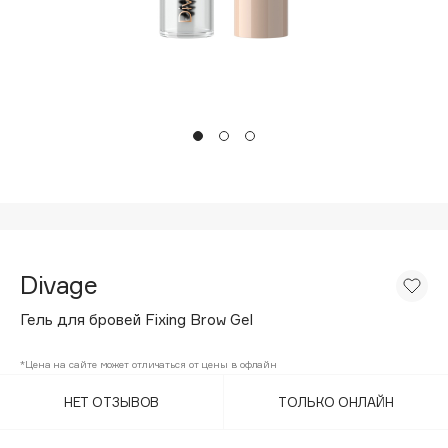
Подарки
Tom Ford
HFC
Для дома
Angiopharm
Техника
KIKO Milano
Estée Lauder
Clarins
0 - 9
100BON
Divage
22|11
Гель для бровей Fixing Brow Gel
A
*Цена на сайте может отличаться от цены в офлайн
НЕТ ОТЗЫВОВ
ТОЛЬКО ОНЛАЙН
Acqua di Parma
Acque di Italia