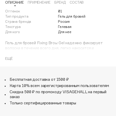
ОПИСАНИЕ
ПРИМЕНЕНИЕ
БРЕНД
СОСТАВ
Adele for you
Финал лета
Advante
Оттенок
01
ЭКСКЛЮЗИВ
Тип продукта
Гель для бровей
1 АВГ - 31 АВГ
Aesop
Страна бренда
Россия
Age Stop
Текстура
Гелевая
ЭКСКЛЮЗИВ
Для кого
Для нее
AHFA Cosmetics
Ajmal
Гель для бровей Fixing Brow Gel надежно фиксирует
волоски в течение всего дня, легко наносится и
Alix Avien
распределяется без ощущения липкости на бровях. Не
Allies of Skin
оставляет белого налета.
ЕЩЁ
AMAN
Amina Daudova Brushes
Amouage
Бесплатная доставка от 1500 ₽
Amuleto Di Casa
Карта 10% всем зарегистрированным пользователям
Скидка 500 ₽ по промокоду VISAGEHALL на первый
Angiopharm
ЭКСКЛЮЗИВ
заказ
Annbeauty
Только сертифицированные товары
Anua
Apadent