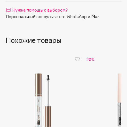
Apagard
Нужна помощь с выбором?
Aravia Professional
Персональный консультант в WhatsApp и Max
Arcadia
Archetype
Похожие товары
Architect Demidoff
ARIVE MAKEUP
Art&Fact
20%
Art-Visage
Artdeco
Astra
Atelier Rebul
Augustinus Bader
Aveda
Avene