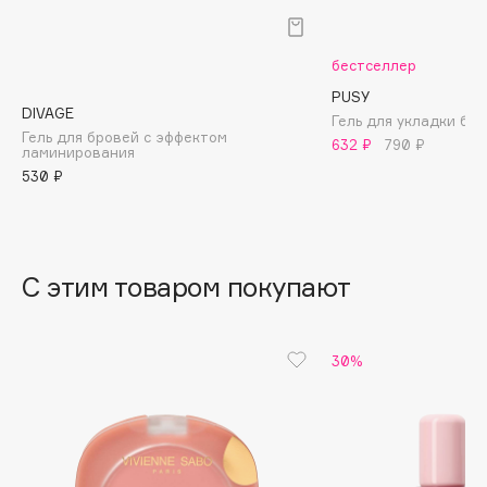
B
Babor
бестселлер
Baffy
PUSY
DIVAGE
Balmain Hair Couture
Гель для укладки бров
ЭКСКЛЮЗИВ
Гель для бровей с эффектом
632 ₽
790 ₽
ламинирования
Banderas
530 ₽
Basicare
Batiste
Beauty Bomb
Beauty Pati
С этим товаром покупают
Beautyblades
НОВИНКА
beautyblender
30%
Bebble
Beverly Hills Polo Club
Biodance
Bioderma