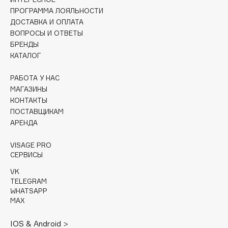
Collagenina
ПРОГРАММА ЛОЯЛЬНОСТИ
Consly
ДОСТАВКА И ОПЛАТА
ВОПРОСЫ И ОТВЕТЫ
Corimo
БРЕНДЫ
CosRX
КАТАЛОГ
Cottolina
Crescina
РАБОТА У НАС
МАГАЗИНЫ
Cunzite
КОНТАКТЫ
Curaprox
ПОСТАВЩИКАМ
АРЕНДА
D
VISAGE PRO
СЕРВИСЫ
d'Alba
VK
DABO
TELEGRAM
WHATSAPP
DARLING*
MAX
Darphin
Davines
IOS & Android >