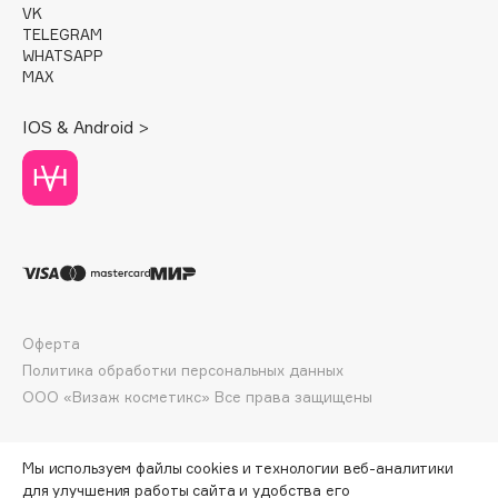
VK
Deonica
TELEGRAM
Dessange
WHATSAPP
MAX
Dior
Divage
IOS & Android >
Dolce & Gabbana
Dolomit
Dorco
DP Daily Perfection
Dr. Vranjes Firenze
Dr.Althea
Dr.Ceuracle
Оферта
Dr.Jart+
Политика обработки персональных данных
DSD de Luxe
ООО «Визаж косметикс» Все права защищены
Dyson
Мы используем файлы cookies и технологии веб-аналитики
для улучшения работы сайта и удобства его