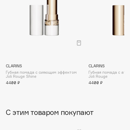
B
Babor
Baffy
Balmain Hair Couture
ЭКСКЛЮЗИВ
Banderas
Basicare
Batiste
Beauty Bomb
CLARINS
CLARINS
Губная помада с сияющим эффектом
Губная помада с ат
Beauty Pati
Joli Rouge Shine
Joli Rouge
Beautyblades
4400 ₽
4400 ₽
НОВИНКА
beautyblender
Bebble
Beverly Hills Polo Club
С этим товаром покупают
Biodance
Bioderma