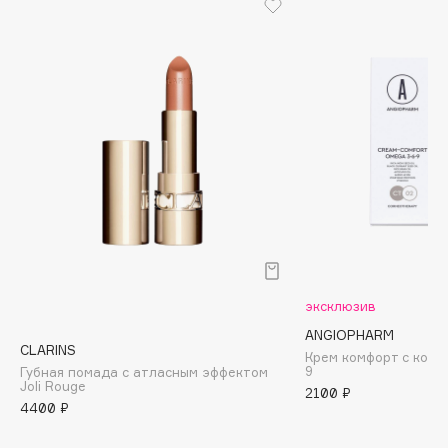
Biomed
Biorepair
Blanx
Blistex
BLOME
Boadicea The Victorious
Bobbi Brown
BOOMSHOP
BORK
Brunello Cucinelli
Bvlgari
эксклюзив
by TERRY
ANGIOPHARM
BY WISHTREND
CLARINS
Крем комфорт с комп
Byredo
9
Губная помада с атласным эффектом
Joli Rouge
2100 ₽
4400 ₽
C