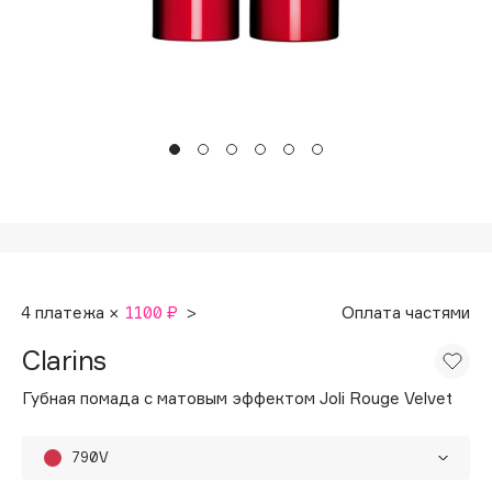
Подарки
Tom Ford
HFC
Для дома
Angiopharm
Техника
KIKO Milano
Estée Lauder
Clarins
0 - 9
100BON
4 платежа ×
1100 ₽
>
Оплата частями
22|11
Clarins
A
Губная помада с матовым эффектом Joli Rouge Velvet
Acqua di Parma
790V
Acque di Italia