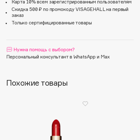
безупречный результат макияжа. Вам уже хочется
Карта 10% всем зарегистрированным пользователям
примерить сразу несколько оттенков? Используйте
Apagard
Скидка 500 ₽ по промокоду VISAGEHALL на первый
сменные стики!
заказ
Aravia Professional
Только сертифицированные товары
Arcadia
Archetype
Architect Demidoff
Нужна помощь с выбором?
ARIVE MAKEUP
Персональный консультант в WhatsApp и Max
Art&Fact
Art-Visage
Artdeco
Похожие товары
Astra
Atelier Rebul
Augustinus Bader
Aveda
Avene