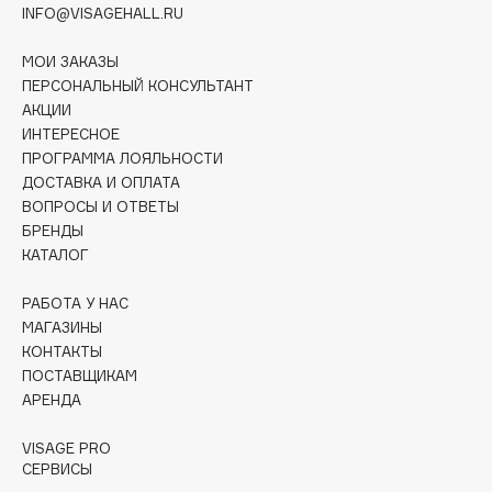
INFO@VISAGEHALL.RU
Collagenina
Consly
МОИ ЗАКАЗЫ
Corimo
ПЕРСОНАЛЬНЫЙ КОНСУЛЬТАНТ
CosRX
АКЦИИ
ИНТЕРЕСНОЕ
Cottolina
ПРОГРАММА ЛОЯЛЬНОСТИ
Crescina
ДОСТАВКА И ОПЛАТА
Cunzite
ВОПРОСЫ И ОТВЕТЫ
Curaprox
БРЕНДЫ
КАТАЛОГ
D
РАБОТА У НАС
МАГАЗИНЫ
КОНТАКТЫ
d'Alba
ПОСТАВЩИКАМ
DABO
АРЕНДА
DARLING*
VISAGE PRO
Darphin
СЕРВИСЫ
Davines