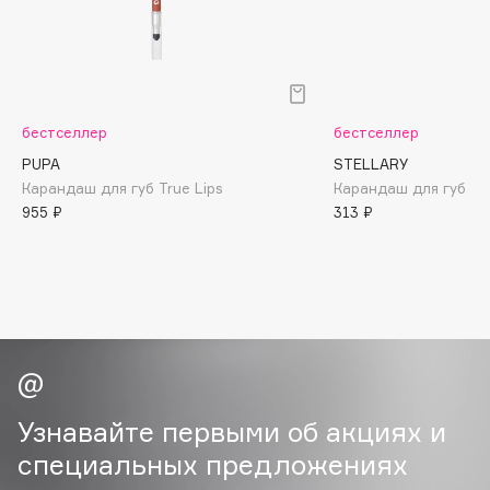
B
Babor
Baffy
Balmain Hair Couture
ЭКСКЛЮЗИВ
бестселлер
бестселлер
Banderas
PUPA
STELLARY
Basicare
Карандаш для губ True Lips
Карандаш для губ Lip
955 ₽
313 ₽
Batiste
Beauty Bomb
Beauty Pati
Beautyblades
НОВИНКА
beautyblender
Bebble
Beverly Hills Polo Club
Узнавайте первыми об акциях и
Biodance
специальных предложениях
Bioderma