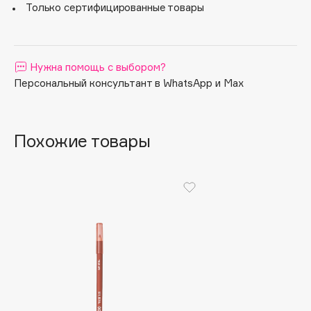
Только сертифицированные товары
Apagard
Aravia Professional
Arcadia
Нужна помощь с выбором?
Archetype
Персональный консультант в WhatsApp и Max
Architect Demidoff
ARIVE MAKEUP
Art&Fact
Похожие товары
Art-Visage
Artdeco
Astra
Atelier Rebul
Augustinus Bader
Aveda
Avene