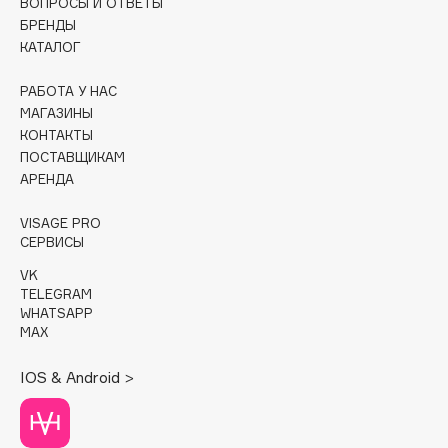
ВОПРОСЫ И ОТВЕТЫ
БРЕНДЫ
Cadence
КАТАЛОГ
Capelli Dorati
РАБОТА У НАС
Carbon Theory
МАГАЗИНЫ
Carmex
КОНТАКТЫ
Carolina Herrera
ПОСТАВЩИКАМ
Catrice
АРЕНДА
Celimax
VISAGE PRO
Cettua
СЕРВИСЫ
Chupa Chups
VK
Clarette
TELEGRAM
WHATSAPP
Clarins
MAX
Clarins Precious
Clinique
IOS & Android >
Clive Christian
Club De Nuit