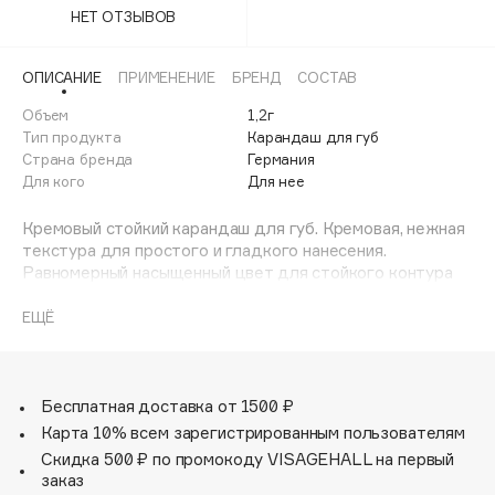
Adele for you
НЕТ ОТЗЫВОВ
Финал лета
Advante
ЭКСКЛЮЗИВ
1 АВГ - 31 АВГ
ОПИСАНИЕ
ПРИМЕНЕНИЕ
БРЕНД
СОСТАВ
Aesop
Age Stop
Объем
1,2г
ЭКСКЛЮЗИВ
Тип продукта
Карандаш для губ
AHFA Cosmetics
Страна бренда
Германия
Ajmal
Для кого
Для нее
Alix Avien
Кремовый стойкий карандаш для губ. Кремовая, нежная
Allies of Skin
текстура для простого и гладкого нанесения.
AMAN
Равномерный насыщенный цвет для стойкого контура
губ. Легко растушевать при нанесении. Для четких и
Amina Daudova Brushes
точных линий губ. Не дает помаде растекаться.
ЕЩЁ
Amouage
Amuleto Di Casa
Angiopharm
ЭКСКЛЮЗИВ
Бесплатная доставка от 1500 ₽
Annbeauty
Карта 10% всем зарегистрированным пользователям
Скидка 500 ₽ по промокоду VISAGEHALL на первый
Anua
заказ
Apadent