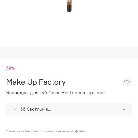
Подарки
Tom Ford
HFC
Для дома
Angiopharm
Техника
KIKO Milano
Estée Lauder
Clarins
0 - 9
70%
Make Up Factory
100BON
22|11
Карандаш для губ Color Perfection Lip Liner
30 Светлый коричневый
A
70 Пыльный коралловый
70%
Acqua di Parma
*Цена на сайте может отличаться от цены в офлайн
Acque di Italia