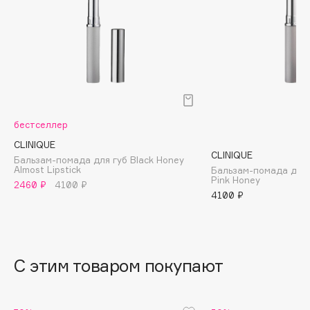
B
Babor
Baffy
Balmain Hair Couture
ЭКСКЛЮЗИВ
Banderas
Basicare
бестселлер
Batiste
CLINIQUE
CLINIQUE
Beauty Bomb
Бальзам-помада для губ Black Honey
Almost Lipstick
Бальзам-помада для г
Beauty Pati
Pink Honey
2460 ₽
4100 ₽
Beautyblades
4100 ₽
НОВИНКА
beautyblender
Bebble
Beverly Hills Polo Club
С этим товаром покупают
Biodance
Bioderma