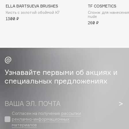
Collagenina
ELLA BARTSUEVA BRUSHES
TF COSMETICS
Consly
Кисть с золотой обоймой К7
Спонж для нанесени
nude
1300 ₽
Corimo
260 ₽
CosRX
Cottolina
Crescina
Cunzite
Curaprox
Узнавайте первыми об акциях и
D
специальных предложениях
d'Alba
DABO
ВАША ЭЛ. ПОЧТА
DARLING*
Согласен на получение
рассылки
Darphin
рекламно-информационных
материалов
Davines