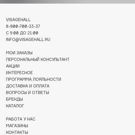
Deonica
Dessange
VISAGEHALL
Dior
8-800-700-33-37
Divage
C 9:00 ДО 21:00
Dolce & Gabbana
INFO@VISAGEHALL.RU
Dolomit
МОИ ЗАКАЗЫ
Dorco
ПЕРСОНАЛЬНЫЙ КОНСУЛЬТАНТ
DP Daily Perfection
АКЦИИ
Dr. Vranjes Firenze
ИНТЕРЕСНОЕ
ПРОГРАММА ЛОЯЛЬНОСТИ
Dr.Althea
ДОСТАВКА И ОПЛАТА
Dr.Ceuracle
ВОПРОСЫ И ОТВЕТЫ
Dr.Jart+
БРЕНДЫ
DSD de Luxe
КАТАЛОГ
Dyson
РАБОТА У НАС
МАГАЗИНЫ
КОНТАКТЫ