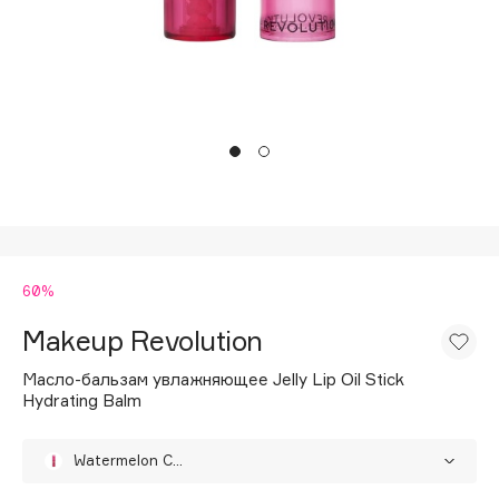
Подарки
Tom Ford
HFC
Для дома
Angiopharm
Техника
KIKO Milano
Estée Lauder
Clarins
0 - 9
60%
100BON
22|11
Makeup Revolution
Масло-бальзам увлажняющее Jelly Lip Oil Stick
A
Hydrating Balm
Acqua di Parma
Watermelon Crush
Acque di Italia