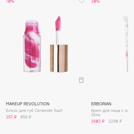
70%
30%
Biomed
Biorepair
Blanx
Blistex
BLOME
Boadicea The Victorious
Bobbi Brown
BOOMSHOP
BORK
Brunello Cucinelli
Bvlgari
by TERRY
BY WISHTREND
MAKEUP REVOLUTION
ERBORIAN
Блеск для губ Ceramide Swirl
Крем для лица с эф
Byredo
Glow
257 ₽
858 ₽
1603 ₽
2290 ₽
C