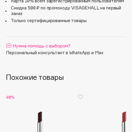
Карта 10% всем зарегистрированным пользователям
- Каждый оттенок имеет свой индивидуальный аромат;
Apagard
Скидка 500 ₽ по промокоду VISAGEHALL на первый
- Влажный сочный финиш;
заказ
Aravia Professional
- Смягчает губы и защищает их от сухости;
Только сертифицированные товары
- Можно использовать как самостоятельно, так вместе
Arcadia
с румянами Jelly Blush Stick.
Archetype
Architect Demidoff
Нужна помощь с выбором?
ARIVE MAKEUP
Персональный консультант в WhatsApp и Max
Art&Fact
Art-Visage
Artdeco
Похожие товары
Astra
Atelier Rebul
40%
Augustinus Bader
Aveda
Avene