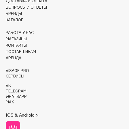
ДОСТАВКА И ОПЛАТА
ВОПРОСЫ И ОТВЕТЫ
Cadence
БРЕНДЫ
Capelli Dorati
КАТАЛОГ
Carbon Theory
РАБОТА У НАС
Carmex
МАГАЗИНЫ
Carolina Herrera
КОНТАКТЫ
Catrice
ПОСТАВЩИКАМ
АРЕНДА
Celimax
Cettua
VISAGE PRO
Chupa Chups
СЕРВИСЫ
Clarette
VK
TELEGRAM
Clarins
WHATSAPP
Clarins Precious
MAX
Clinique
IOS & Android >
Clive Christian
Club De Nuit