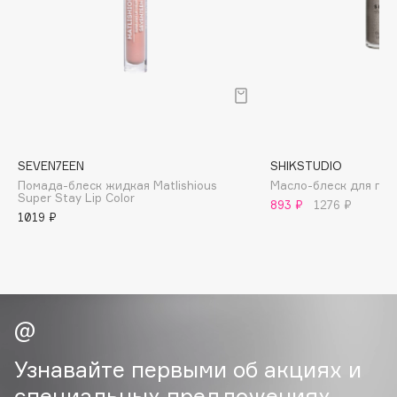
B
Babor
Baffy
Balmain Hair Couture
ЭКСКЛЮЗИВ
Banderas
Basicare
SEVEN7EEN
SHIKSTUDIO
Batiste
Помада-блеск жидкая Matlishious
Масло-блеск для губ 
Super Stay Lip Color
Beauty Bomb
893 ₽
1276 ₽
1019 ₽
Beauty Pati
Beautyblades
НОВИНКА
beautyblender
Bebble
Beverly Hills Polo Club
Biodance
Узнавайте первыми об акциях и
Bioderma
специальных предложениях