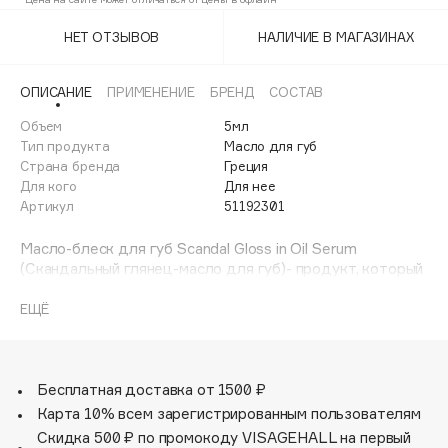
Последний
02 нюдовый беж
Adele for you
Финал лета
НЕТ ОТЗЫВОВ
НАЛИЧИЕ В МАГАЗИНАХ
Advante
03 натюрель
ЭКСКЛЮЗИВ
1 АВГ - 31 АВГ
Aesop
05 красная специя
ОПИСАНИЕ
ПРИМЕНЕНИЕ
БРЕНД
СОСТАВ
Age Stop
ЭКСКЛЮЗИВ
Объем
5мл
AHFA Cosmetics
Тип продукта
Масло для губ
Ajmal
Страна бренда
Греция
Для кого
Для нее
Alix Avien
Артикул
51192301
Allies of Skin
AMAN
Масло-блеск для губ Scandal Gloss in Oil Serum
(Скандальный глянец-масло для губ)- продукт, который
Amina Daudova Brushes
объединяет эффективный уход с ослепительным
Amouage
глянцевым финишем и естественным визуальным
ЕЩЁ
плампинг-эффектом.
Amuleto Di Casa
Благодаря маслу жожоба, маслу ши, маслу граната,
Angiopharm
ЭКСКЛЮЗИВ
витамину Е и гиалуроновой кислоте в составе, блеск
Annbeauty
ухаживает за губами и дарит непревзойденное
Бесплатная доставка от 1500 ₽
увлажнение и сияние. Комфортная текстура легко
Карта 10% всем зарегистрированным пользователям
Anua
наносится, и не растекается за контур.
Скидка 500 ₽ по промокоду VISAGEHALL на первый
Apadent