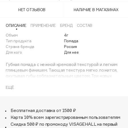
Adele for you
Финал лета
НЕТ ОТЗЫВОВ
НАЛИЧИЕ В МАГАЗИНАХ
Advante
ЭКСКЛЮЗИВ
1 АВГ - 31 АВГ
Aesop
ОПИСАНИЕ
ПРИМЕНЕНИЕ
БРЕНД
СОСТАВ
Age Stop
ЭКСКЛЮЗИВ
Объем
4г
AHFA Cosmetics
Тип продукта
Помада
Ajmal
Страна бренда
Россия
Для кого
Для нее
Alix Avien
Allies of Skin
Губная помада с нежной кремовой текстурой и легким
AMAN
глянцевым финишем. Тающая текстура мягко ложится,
окутывая губы соблазнительным цветом. Три новых
Amina Daudova Brushes
трендовых оттенка: два холодных розовых и один
Amouage
теплый коричнево-розовый.
ЕЩЁ
Формула помады, обогащенная маслом миндаля, маслом
Amuleto Di Casa
виноградной косточки и витамином Е, глубоко
Angiopharm
ЭКСКЛЮЗИВ
увлажняют и защищают чувствительную кожу губ.
Стильный минималистичный дизайн футляра и
Бесплатная доставка от 1500 ₽
Annbeauty
соблазнительный аромат десерта пралине мгновенно
Карта 10% всем зарегистрированным пользователям
Anua
очаруют тебя. Не скатывается и не растекается.
Скидка 500 ₽ по промокоду VISAGEHALL на первый
Apadent
Хорошо наслаивается, не подчеркивает шелушения.