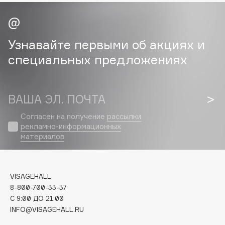
Cadence
Capelli Dorati
Узнавайте первыми об акциях и
Carbon Theory
специальных предложениях
Carmex
Carolina Herrera
Catrice
ВАША ЭЛ. ПОЧТА
Celimax
Согласен на получение
рассылки
Cettua
рекламно-информационных
Chupa Chups
материалов
Clarette
Clarins
Clarins Precious
VISAGEHALL
НОВИНКА
8-800-700-33-37
Clinique
C 9:00 ДО 21:00
Clive Christian
INFO@VISAGEHALL.RU
Club De Nuit