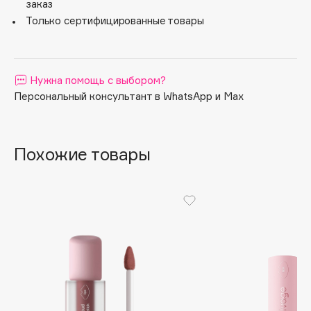
заказ
Apagard
Только сертифицированные товары
Aravia Professional
Arcadia
Archetype
Нужна помощь с выбором?
Architect Demidoff
Персональный консультант в WhatsApp и Max
ARIVE MAKEUP
Art&Fact
Похожие товары
Art-Visage
Artdeco
Astra
Atelier Rebul
Augustinus Bader
Aveda
Avene