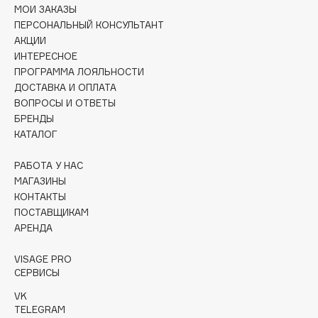
Collagenina
МОИ ЗАКАЗЫ
ПЕРСОНАЛЬНЫЙ КОНСУЛЬТАНТ
Consly
АКЦИИ
Corimo
ИНТЕРЕСНОЕ
CosRX
ПРОГРАММА ЛОЯЛЬНОСТИ
ДОСТАВКА И ОПЛАТА
Cottolina
ВОПРОСЫ И ОТВЕТЫ
Crescina
БРЕНДЫ
Cunzite
КАТАЛОГ
Curaprox
РАБОТА У НАС
МАГАЗИНЫ
D
КОНТАКТЫ
ПОСТАВЩИКАМ
АРЕНДА
d'Alba
DABO
VISAGE PRO
DARLING*
СЕРВИСЫ
Darphin
VK
TELEGRAM
Davines