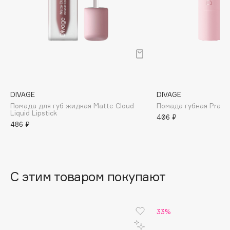
B
Babor
Baffy
Balmain Hair Couture
ЭКСКЛЮЗИВ
Banderas
Basicare
DIVAGE
DIVAGE
Batiste
Помада для губ жидкая Matte Cloud
Помада губная Pralin
Liquid Lipstick
Beauty Bomb
406 ₽
486 ₽
Beauty Pati
Beautyblades
НОВИНКА
beautyblender
С этим товаром покупают
Bebble
Beverly Hills Polo Club
Biodance
33%
Bioderma