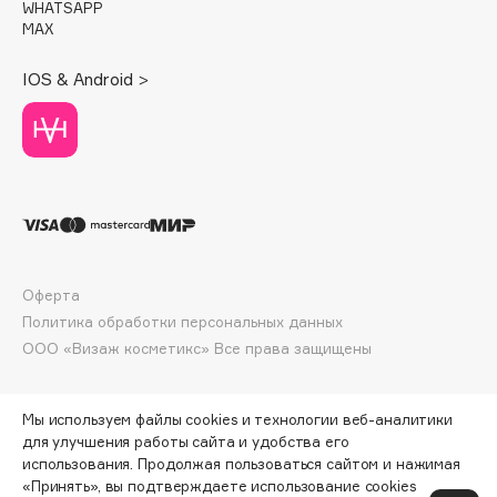
WHATSAPP
Deonica
MAX
Dessange
IOS & Android >
Dior
Divage
Dolce & Gabbana
Dolomit
Dorco
DP Daily Perfection
Dr. Vranjes Firenze
Оферта
Dr.Althea
Политика обработки персональных данных
Dr.Ceuracle
ООО «Визаж косметикс» Все права защищены
Dr.Jart+
DSD de Luxe
Мы используем файлы cookies и технологии веб-аналитики
Dyson
для улучшения работы сайта и удобства его
использования. Продолжая пользоваться сайтом и нажимая
«Принять», вы подтверждаете использование cookies
ПО ЗОЛОТОЙ КАРТЕ:
365 ₽