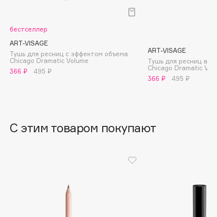
B
Babor
бестселлер
Baffy
ART-VISAGE
ART-VISAGE
Balmain Hair Couture
Тушь для ресниц с эффектом объема
ЭКСКЛЮЗИВ
Chicago Dramatic Volume
Тушь для ресниц акт
Chicago Dramatic Vol
Banderas
366 ₽
495 ₽
366 ₽
495 ₽
Basicare
Batiste
Beauty Bomb
Beauty Pati
С этим товаром покупают
Beautyblades
НОВИНКА
beautyblender
Bebble
Beverly Hills Polo Club
Biodance
Bioderma