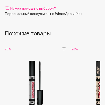
Apagard
Нужна помощь с выбором?
Aravia Professional
Персональный консультант в WhatsApp и Max
Arcadia
Archetype
Похожие товары
Architect Demidoff
ARIVE MAKEUP
Art&Fact
26%
26%
Art-Visage
Artdeco
Astra
Atelier Rebul
Augustinus Bader
Aveda
Avene