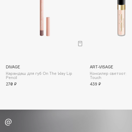
Biomed
Biorepair
Blanx
Blistex
BLOME
Boadicea The Victorious
Bobbi Brown
BOOMSHOP
DIVAGE
ART-VISAGE
BORK
Карандаш для губ On The Way Lip
Консилер светоотра
Brunello Cucinelli
Pencil
Touch
270 ₽
439 ₽
Bvlgari
by TERRY
BY WISHTREND
Byredo
C