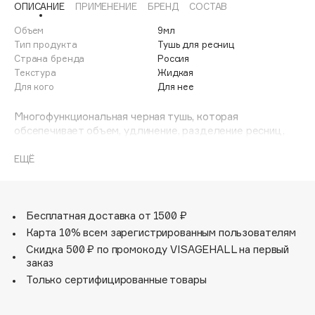
ОПИСАНИЕ
ПРИМЕНЕНИЕ
БРЕНД
СОСТАВ
Adele for you
Финал лета
Advante
Объем
9мл
ЭКСКЛЮЗИВ
Тип продукта
Тушь для ресниц
1 АВГ - 31 АВГ
Aesop
Страна бренда
Россия
Age Stop
Текстура
Жидкая
ЭКСКЛЮЗИВ
Для кого
Для нее
AHFA Cosmetics
Ajmal
Многофункциональная черная тушь, которая
обсепечивает объем, удлинение, разделение ресниц,
Alix Avien
стойкость без осыпания в течение дня.
Allies of Skin
Имеет влагоустойчивую и гипоаллергенную формулу, а
ЕЩЁ
AMAN
также силиконовую двухуровневую щеточку. Сторона с
короткими щетинками создает моментальный объем.
Amina Daudova Brushes
Сторона с длинными щетинками обеспечивает
Amouage
разделение, подкручивание и удлинение ресниц.
Бесплатная доставка от 1500 ₽
Amuleto Di Casa
Карта 10% всем зарегистрированным пользователям
Скидка 500 ₽ по промокоду VISAGEHALL на первый
Angiopharm
ЭКСКЛЮЗИВ
заказ
Annbeauty
Только сертифицированные товары
Anua
Apadent