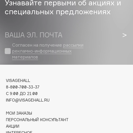
Узнавайте первыми об акциях и
специальных предложениях
Cadence
Capelli Dorati
Carbon Theory
ВАША ЭЛ. ПОЧТА
Carmex
Carolina Herrera
Согласен на получение
рассылки
рекламно-информационных
Catrice
материалов
Celimax
Cettua
Chupa Chups
VISAGEHALL
Clarette
8-800-700-33-37
C 9:00 ДО 21:00
Clarins
INFO@VISAGEHALL.RU
Clarins Precious
Clinique
МОИ ЗАКАЗЫ
Clive Christian
ПЕРСОНАЛЬНЫЙ КОНСУЛЬТАНТ
АКЦИИ
Club De Nuit
ИНТЕРЕСНОЕ