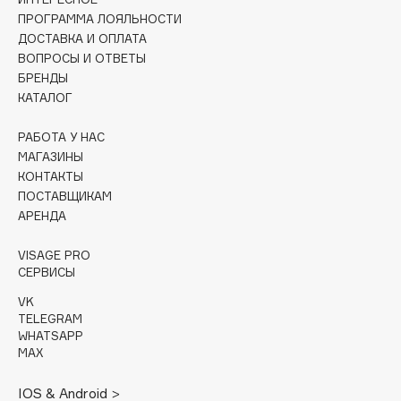
Collagenina
ПРОГРАММА ЛОЯЛЬНОСТИ
Consly
ДОСТАВКА И ОПЛАТА
ВОПРОСЫ И ОТВЕТЫ
Corimo
БРЕНДЫ
CosRX
КАТАЛОГ
Cottolina
Crescina
РАБОТА У НАС
МАГАЗИНЫ
Cunzite
КОНТАКТЫ
Curaprox
ПОСТАВЩИКАМ
АРЕНДА
D
VISAGE PRO
СЕРВИСЫ
d'Alba
VK
DABO
TELEGRAM
WHATSAPP
DARLING*
MAX
Darphin
Davines
IOS & Android >