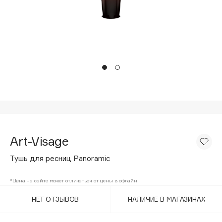
Подарки
Tom Ford
HFC
Для дома
Angiopharm
Техника
KIKO Milano
Estée Lauder
Clarins
0 - 9
100BON
Art-Visage
22|11
Тушь для ресниц Panoramic
A
*Цена на сайте может отличаться от цены в офлайн
НЕТ ОТЗЫВОВ
НАЛИЧИЕ В МАГАЗИНАХ
Acqua di Parma
Acque di Italia