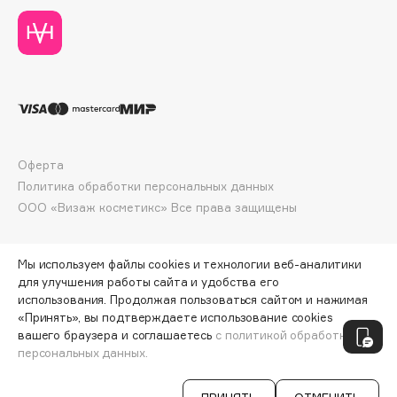
Deonica
Dessange
Dior
Divage
Dolce & Gabbana
Dolomit
Dorco
Оферта
DP Daily Perfection
Политика обработки персональных данных
ООО «Визаж косметикс» Все права защищены
Dr. Vranjes Firenze
Dr.Althea
Dr.Ceuracle
Мы используем файлы cookies и технологии веб-аналитики
для улучшения работы сайта и удобства его
Dr.Jart+
использования. Продолжая пользоваться сайтом и нажимая
DSD de Luxe
«Принять», вы подтверждаете использование cookies
ПО ЗОЛОТОЙ КАРТЕ:
451 ₽
Dyson
вашего браузера и соглашаетесь
с политикой обработки
персональных данных.
ДОБАВИТЬ В КОРЗИНУ
501 ₽