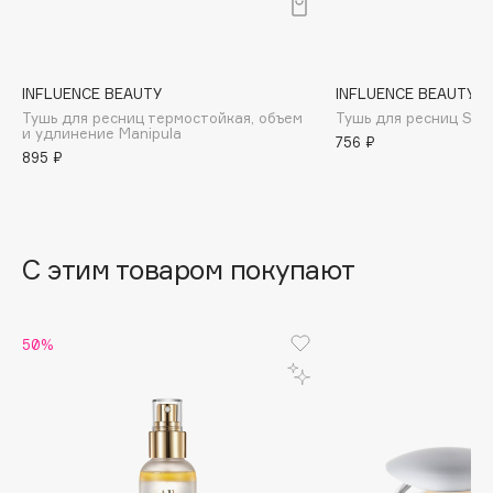
B
Babor
Baffy
INFLUENCE BEAUTY
INFLUENCE BEAUTY
Тушь для ресниц термостойкая, объем
Тушь для ресниц Singu
Balmain Hair Couture
ЭКСКЛЮЗИВ
и удлинение Manipula
756 ₽
Banderas
895 ₽
Basicare
Batiste
Beauty Bomb
С этим товаром покупают
Beauty Pati
Beautyblades
НОВИНКА
50%
beautyblender
Bebble
Beverly Hills Polo Club
Biodance
Bioderma