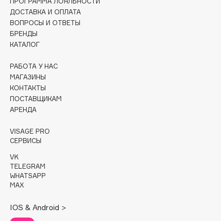
ПРОГРАММА ЛОЯЛЬНОСТИ
Collagenina
ДОСТАВКА И ОПЛАТА
Consly
ВОПРОСЫ И ОТВЕТЫ
Corimo
БРЕНДЫ
КАТАЛОГ
CosRX
Cottolina
РАБОТА У НАС
Crescina
МАГАЗИНЫ
Cunzite
КОНТАКТЫ
ПОСТАВЩИКАМ
Curaprox
АРЕНДА
VISAGE PRO
D
СЕРВИСЫ
VK
d'Alba
TELEGRAM
DABO
WHATSAPP
MAX
DARLING*
Darphin
IOS & Android >
Davines