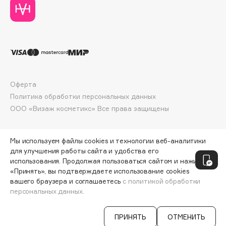
Deonica
Dessange
Dior
Divage
Dolce & Gabbana
Dolomit
Оферта
Dorco
Политика обработки персональных данных
DP Daily Perfection
ООО «Визаж косметикс» Все права защищены
Dr. Vranjes Firenze
Dr.Althea
Мы используем файлы cookies и технологии веб-аналитики
Dr.Ceuracle
для улучшения работы сайта и удобства его
использования. Продолжая пользоваться сайтом и нажимая
Dr.Jart+
«Принять», вы подтверждаете использование cookies
DSD de Luxe
вашего браузера и соглашаетесь
с политикой обработки
Dyson
персональных данных.
СООБЩИТЬ О ПОСТУПЛЕНИИ
895 ₽
ПРИНЯТЬ
ОТМЕНИТЬ