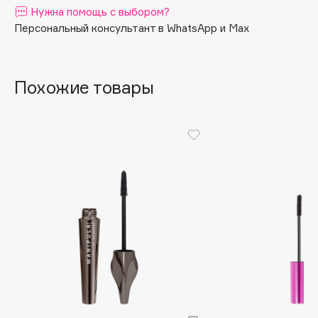
Нужна помощь с выбором?
Apagard
Персональный консультант в WhatsApp и Max
Aravia Professional
Arcadia
Archetype
Похожие товары
Architect Demidoff
ARIVE MAKEUP
Art&Fact
Art-Visage
Artdeco
Astra
Atelier Rebul
Augustinus Bader
Aveda
Avene