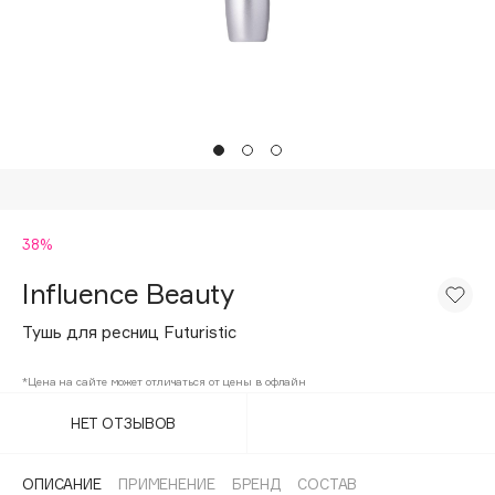
Подарки
Tom Ford
HFC
Для дома
Angiopharm
Техника
KIKO Milano
Estée Lauder
Clarins
0 - 9
38%
Influence Beauty
100BON
22|11
Тушь для ресниц Futuristic
*Цена на сайте может отличаться от цены в офлайн
A
НЕТ ОТЗЫВОВ
Acqua di Parma
Acque di Italia
ОПИСАНИЕ
ПРИМЕНЕНИЕ
БРЕНД
СОСТАВ