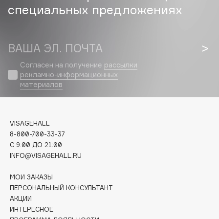
специальных предложениях
Cadence
Capelli Dorati
ВАША ЭЛ. ПОЧТА
Carbon Theory
Carmex
Согласен на получение
рассылки
Carolina Herrera
рекламно-информационных
материалов
Catrice
Celimax
Cettua
VISAGEHALL
Chupa Chups
8-800-700-33-37
Clarette
C 9:00 ДО 21:00
Clarins
INFO@VISAGEHALL.RU
Clarins Precious
МОИ ЗАКАЗЫ
Clinique
ПЕРСОНАЛЬНЫЙ КОНСУЛЬТАНТ
Clive Christian
АКЦИИ
ИНТЕРЕСНОЕ
Club De Nuit