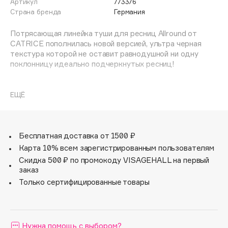
Артикул
773376
Adele for you
Страна бренда
Германия
Финал лета
Advante
ЭКСКЛЮЗИВ
Потрясающая линейка туши для ресниц Allround от
1 АВГ - 31 АВГ
Aesop
CATRICE пополнилась новой версией, ультра черная
Age Stop
текстура которой не оставит равнодушной ни одну
ЭКСКЛЮЗИВ
поклонницу идеально подчеркнутых ресниц!
AHFA Cosmetics
Ajmal
Специально разработанная щеточка этой туши
позволяет добиться объёмных, длинных и
ЕЩЁ
Alix Avien
подкрученных ресниц одним взмахом руки!
Allies of Skin
AMAN
Бесплатная доставка от 1500 ₽
Amina Daudova Brushes
Карта 10% всем зарегистрированным пользователям
Amouage
Скидка 500 ₽ по промокоду VISAGEHALL на первый
Amuleto Di Casa
заказ
Angiopharm
Только сертифицированные товары
ЭКСКЛЮЗИВ
Annbeauty
Anua
Нужна помощь с выбором?
Apadent