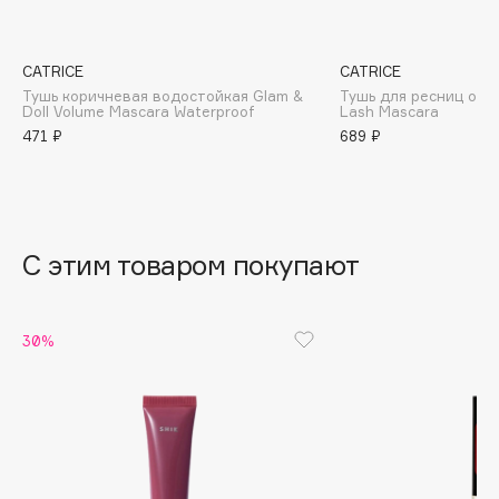
B
Babor
CATRICE
CATRICE
Baffy
Тушь коричневая водостойкая Glam &
Тушь для ресниц объ
Doll Volume Mascara Waterproof
Lash Mascara
Balmain Hair Couture
ЭКСКЛЮЗИВ
471 ₽
689 ₽
Banderas
Basicare
Batiste
Beauty Bomb
С этим товаром покупают
Beauty Pati
Beautyblades
НОВИНКА
30%
beautyblender
Bebble
Beverly Hills Polo Club
Biodance
Bioderma