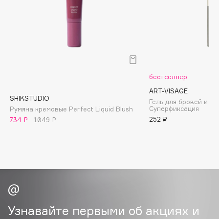
Biomed
Biorepair
Blanx
Blistex
BLOME
Boadicea The Victorious
бестселлер
Bobbi Brown
ART-VISAGE
SHIKSTUDIO
BOOMSHOP
Гель для бровей и ре
Суперфиксация
Румяна кремовые Perfect Liquid Blush
BORK
252 ₽
734 ₽
1049 ₽
Brunello Cucinelli
Bvlgari
by TERRY
BY WISHTREND
Byredo
Узнавайте первыми об акциях и
C