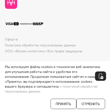
Deonica
Dessange
Dior
Divage
Dolce & Gabbana
Dolomit
Оферта
Dorco
Политика обработки персональных данных
ООО «Визаж косметикс» Все права защищены
DP Daily Perfection
Dr. Vranjes Firenze
Dr.Althea
Мы используем файлы cookies и технологии веб-аналитики
для улучшения работы сайта и удобства его
Dr.Ceuracle
использования. Продолжая пользоваться сайтом и нажимая
Dr.Jart+
«Принять», вы подтверждаете использование cookies
DSD de Luxe
вашего браузера и соглашаетесь
с политикой обработки
персональных данных.
Dyson
ПРИНЯТЬ
ОТМЕНИТЬ