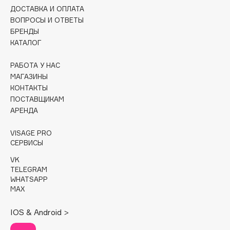
Collagenina
ДОСТАВКА И ОПЛАТА
Consly
ВОПРОСЫ И ОТВЕТЫ
БРЕНДЫ
Corimo
КАТАЛОГ
CosRX
Cottolina
РАБОТА У НАС
МАГАЗИНЫ
Crescina
КОНТАКТЫ
Cunzite
ПОСТАВЩИКАМ
Curaprox
АРЕНДА
VISAGE PRO
D
СЕРВИСЫ
VK
d'Alba
TELEGRAM
WHATSAPP
DABO
MAX
DARLING*
Darphin
IOS & Android >
Davines