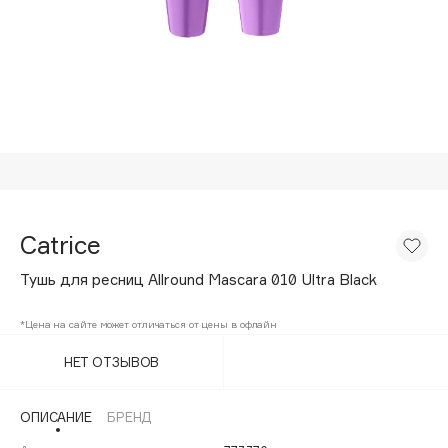
Подарки
Tom Ford
HFC
Для дома
Angiopharm
Техника
KIKO Milano
Estée Lauder
Clarins
0 - 9
Catrice
100BON
Тушь для ресниц Allround Mascara 010 Ultra Black
22|11
*Цена на сайте может отличаться от цены в офлайн
A
НЕТ ОТЗЫВОВ
Acqua di Parma
ОПИСАНИЕ
БРЕНД
Acque di Italia